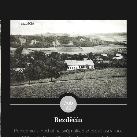
Dub
22
Bezděčín
Pohlednici si nechal na svůj náklad zhotovit asi v roce