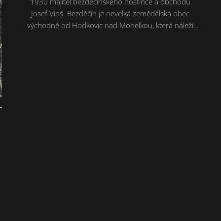
1930 majitel bezděčínského hostince a obchodu
Josef Vinš. Bezděčín je nevelká zemědělská obec
východně od Hodkovic nad Mohelkou, která náleží
spíše již k Českému ráji. Nad obcí je patrná řada skal z
kvádrového pískovce. Jsou pozůstatkem
geologického zlomu — tzv. lužické poruchy — vzniklé
při...