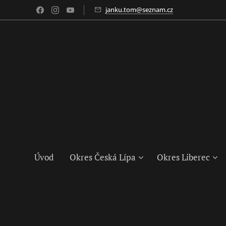
janku.tom@seznam.cz
Úvod
Okres Česká Lípa
Okres Liberec