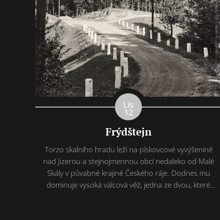
Lis
12
Frýdštejn
Torzo skalního hradu leží na pískovcové vyvýšenině
nad Jizerou a stejnojmennou obcí nedaleko od Malé
Skály v půvabné krajině Českého ráje. Dodnes mu
dominuje vysoká válcová věž, jedna ze dvou, které
patřily k původnímu hradnímu jádru spolu s palácem
a dalšími budovami, které byly z převážné části
vysekané do skály. Hradní jádro doplňovala dvě...