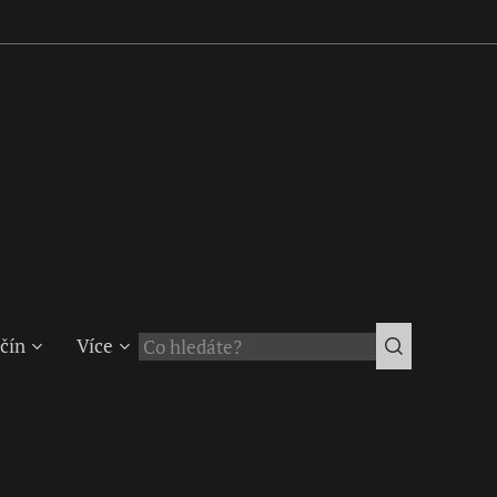
čín
Více