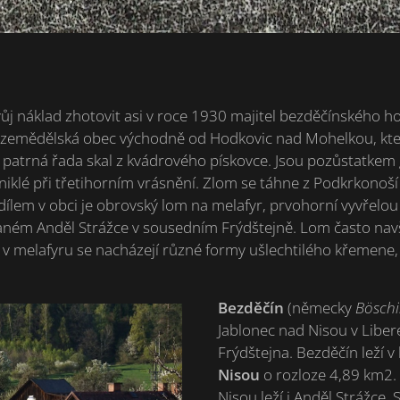
vůj náklad zhotovit asi v roce 1930 majitel bezděčínského h
á zemědělská obec východně od Hodkovic nad Mohelkou, která
e patrná řada skal z kvádrového pískovce. Jsou pozůstatke
zniklé při třetihorním vrásnění. Zlom se táhne z Podkrkonoš
ílem v obci je obrovský lom na melafyr, prvohorní vyvřelou
ném Anděl Strážce v sousedním Frýdštejně. Lom často navš
 melafyru se nacházejí různé formy ušlechtilého křemene, n
Bezděčín
(německy
Bösch
Jablonec nad Nisou v Liber
Frýdštejna. Bezděčín leží 
Nisou
o rozloze 4,89 km2.
Nisou leží i Anděl Strážce,