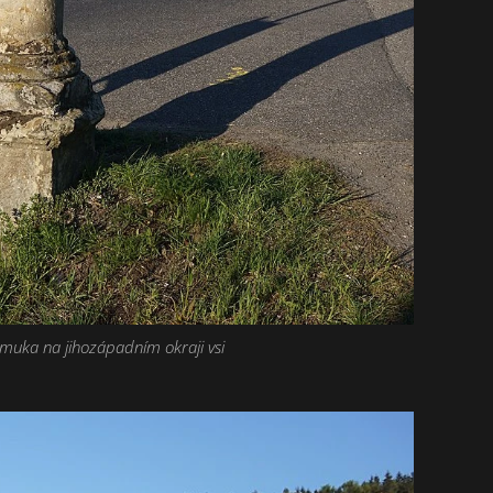
 muka na jihozápadním okraji vsi