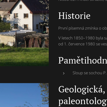
Historie
První písemná zmínka o ob
V letech 1850–1980 byla sa
od 1. července 1980 se ves
Pamětihodn
Sloup se sochou P.
Geologická,
paleontologi