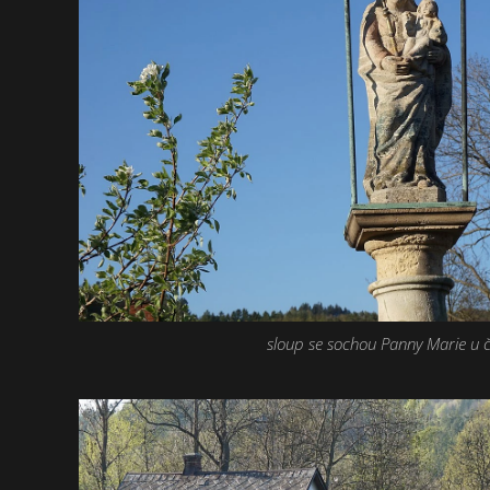
sloup se sochou Panny Marie u č