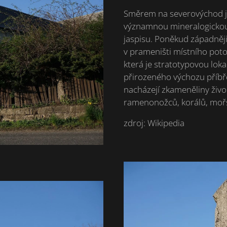
Směrem na severovýchod je 
významnou mineralogickou 
jaspisu. Poněkud západněji
v prameništi místního poto
která je stratotypovou lok
přirozeného výchozu příbř
nacházejí zkameněliny živoč
ramenonožců, korálů, mořs
zdroj: Wikipedia