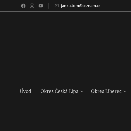
janku.tom@seznam.cz
Úvod
Okres Česká Lípa
Okres Liberec