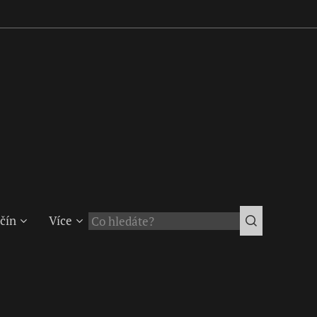
čín
Více