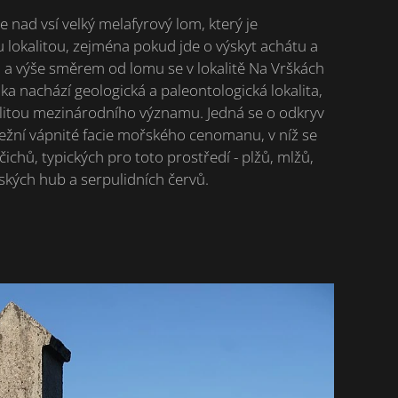
nad vsí velký melafyrový lom, který je
lokalitou, zejména pokud jde o výskyt achátu a
 a výše směrem od lomu se v lokalitě Na Vrškách
ka nachází geologická a paleontologická lokalita,
alitou mezinárodního významu. Jedná se o odkryv
ežní vápnité facie mořského cenomanu, v níž se
ichů, typických pro toto prostředí - plžů, mlžů,
kých hub a serpulidních červů.