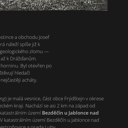
ostince a obchodu Josef
 náleží spíše již k
m geologického zlomu —
í až k Drážďanům.
 horninu. Byl otevřen po
těvují hledači
ejčastěji acháty.
ing
) je malá vesnice, část obce Frýdštejn v okrese
eckém kraji. Nachází se asi 2 km na západ od
v katastrálním území
Bezděčín u Jablonce nad
 V katastrálním území Bezděčín u Jablonce nad
 Sestroňovice a osada Luhy.