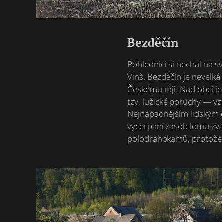
Bezděčín
Pohlednici si nechal na s
Vinš. Bezděčín je nevelk
Českému ráji. Nad obcí j
tzv. lužické poruchy — v
Nejnápadnějším lidským d
vyčerpání zásob lomu zva
polodrahokamů, protože v