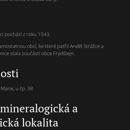
ci pochází z roku 1543.
mostatnou obcí, ke které patřil Anděl Strážce a
nice stala součástí obce Frýdštejn.
osti
 Marie, u čp. 38
 mineralogická a
cká lokalita