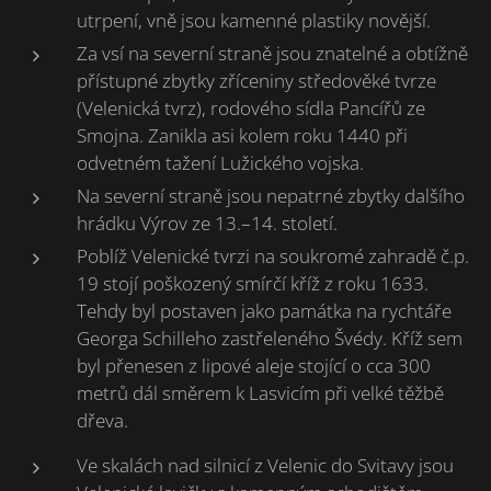
utrpení, vně jsou kamenné plastiky novější.
Za vsí na severní straně jsou znatelné a obtížně
přístupné zbytky zříceniny středověké tvrze
(Velenická tvrz), rodového sídla Pancířů ze
Smojna. Zanikla asi kolem roku 1440 při
odvetném tažení Lužického vojska.
Na severní straně jsou nepatrné zbytky dalšího
hrádku Výrov ze 13.–14. století.
Poblíž Velenické tvrzi na soukromé zahradě č.p.
19 stojí poškozený smírčí kříž z roku 1633.
Tehdy byl postaven jako památka na rychtáře
Georga Schilleho zastřeleného Švédy. Kříž sem
byl přenesen z lipové aleje stojící o cca 300
metrů dál směrem k Lasvicím při velké těžbě
dřeva.
Ve skalách nad silnicí z Velenic do Svitavy jsou