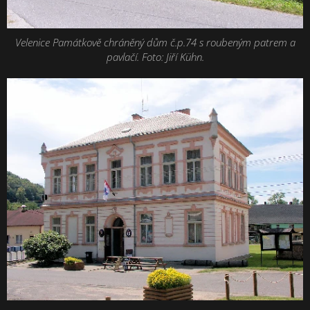
Velenice Památkově chráněný dům č.p.74 s roubeným patrem a
pavlačí. Foto: Jiří Kühn.