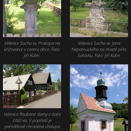
Velenice Socha sv. Prokopa na
Velenice Socha sv. Jana
křižovatce v centru obce. Foto:
Nepomuckého na mostě přes
Jiří Kühn.
Svitávku. Foto: Jiří Kühn.
Velenice Roubené domy v dolní
části vsi. V popředí je
památkově chráněná chalupa