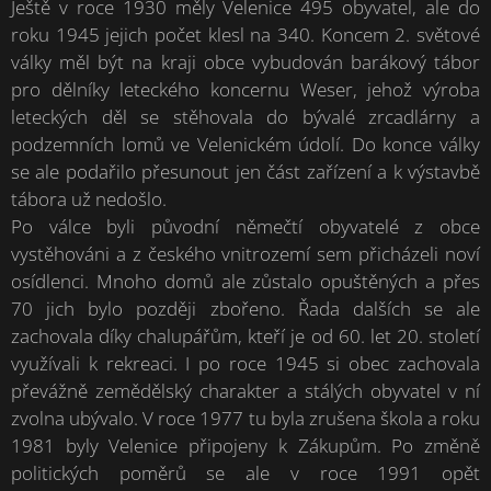
Ještě v roce 1930 měly Velenice 495 obyvatel, ale do
roku 1945 jejich počet klesl na 340. Koncem 2. světové
války měl být na kraji obce vybudován barákový tábor
pro dělníky leteckého koncernu Weser, jehož výroba
leteckých děl se stěhovala do bývalé zrcadlárny a
podzemních lomů ve Velenickém údolí. Do konce války
se ale podařilo přesunout jen část zařízení a k výstavbě
tábora už nedošlo.
Po válce byli původní němečtí obyvatelé z obce
vystěhováni a z českého vnitrozemí sem přicházeli noví
osídlenci. Mnoho domů ale zůstalo opuštěných a přes
70 jich bylo později zbořeno. Řada dalších se ale
zachovala díky chalupářům, kteří je od 60. let 20. století
využívali k rekreaci. I po roce 1945 si obec zachovala
převážně zemědělský charakter a stálých obyvatel v ní
zvolna ubývalo. V roce 1977 tu byla zrušena škola a roku
1981 byly Velenice připojeny k Zákupům. Po změně
politických poměrů se ale v roce 1991 opět