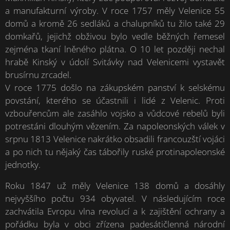
a manufakturní výroby. V roce 1757 měly Velenice 55
domů a kromě 26 sedláků a chalupníků tu žilo také 29
domkařů, jejichž obživou bylo vedle běžných řemesel
zejména tkaní lněného plátna. O 10 let později nechal
hrabě Kinský v údolí Svitávky nad Velenicemi vystavět
brusírnu zrcadel.
V roce 1775 došlo na zákupském panství k selskému
povstání, kterého se účastnili i lidé z Velenic. Proti
vzbouřencům ale zasáhlo vojsko a vůdcové rebelů byli
potrestáni dlouhým vězením. Za napoleonských válek v
srpnu 1813 Velenice nakrátko obsadili francouzští vojáci
a po nich tu nějaký čas tábořily ruské protinapoleonské
jednotky.
Roku 1847 už měly Velenice 138 domů a dosáhly
nejvyššího počtu 934 obyvatel. V následujícím roce
zachvátila Evropu vlna revolucí a k zajištění ochrany a
pořádku byla v obci zřízena padesátičlenná národní