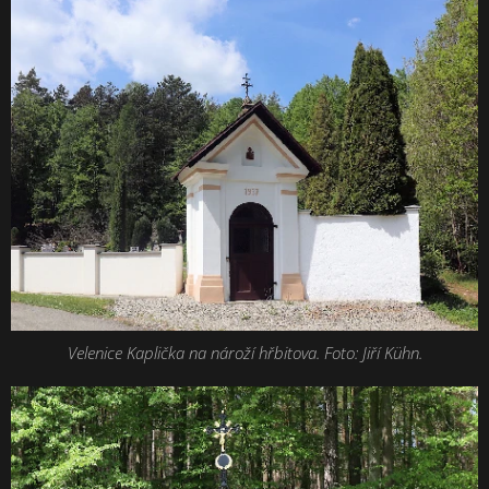
Velenice Kaplička na nároží hřbitova. Foto: Jiří Kühn.