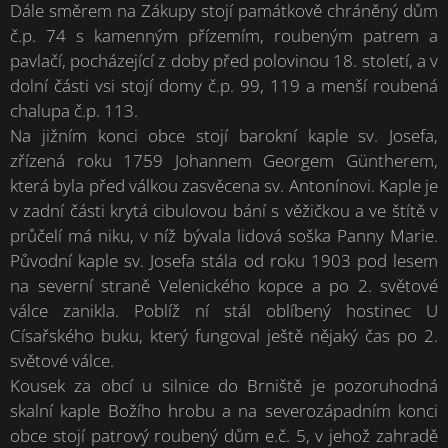
Dále směrem na Zákupy stojí památkově chráněný dům
č.p. 74 s kamenným přízemím, roubeným patrem a
pavlačí, pocházející z doby před polovinou 18. století, a v
dolní části vsi stojí domy č.p. 99, 119 a menší roubená
chalupa č.p. 113.
Na jižním konci obce stojí barokní kaple sv. Josefa,
zřízená roku 1759 Johannem Georgem Güntherem,
která byla před válkou zasvěcena sv. Antonínovi. Kaple je
v zadní části krytá cibulovou bání s věžičkou a ve štítě v
průčelí má niku, v níž bývala lidová soška Panny Marie.
Původní kaple sv. Josefa stála od roku 1903 pod lesem
na severní straně Velenického kopce a po 2. světové
válce zanikla. Poblíž ní stál oblíbený hostinec U
Císařského buku, který fungoval ještě nějaký čas po 2.
světové válce.
Kousek za obcí u silnice do Brniště je pozoruhodná
skalní kaple Božího hrobu a na severozápadním konci
obce stojí patrový roubený dům e.č. 5, v jehož zahradě