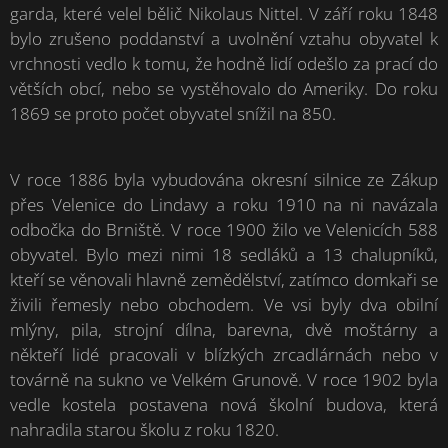
garda, které velel bělič Nikolaus Nittel. V září roku 1848
bylo zrušeno poddanství a uvolnění vztahu obyvatel k
vrchnosti vedlo k tomu, že hodně lidí odešlo za prací do
větších obcí, nebo se vystěhovalo do Ameriky. Do roku
1869 se proto počet obyvatel snížil na 850.
V roce 1886 byla vybudována okresní silnice ze Zákup
přes Velenice do Lindavy a roku 1910 na ni navázala
odbočka do Brniště. V roce 1900 žilo ve Velenicích 588
obyvatel. Bylo mezi nimi 18 sedláků a 13 chalupníků,
kteří se věnovali hlavně zemědělství, zatímco domkaři se
živili řemesly nebo obchodem. Ve vsi byly dva obilní
mlýny, pila, strojní dílna, barevna, dvě moštárny a
někteří lidé pracovali v blízkých zrcadlárnách nebo v
továrně na sukno ve Velkém Grunově. V roce 1902 byla
vedle kostela postavena nová školní budova, která
nahradila starou školu z roku 1820.