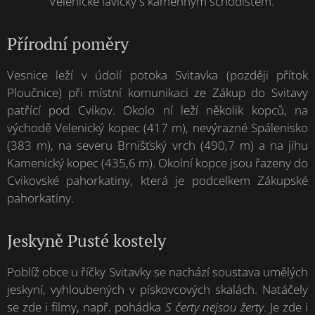
Velenické lavičky s kamenným schodištěm.
Přírodní poměry
Vesnice leží v údolí potoka Svitavka (později přítok
Ploučnice) při místní komunikaci ze Zákup do Svitavy
patřící pod Cvikov. Okolo ní leží několik kopců, na
východě Velenický kopec (417 m), nevýrazné Spálenisko
(383 m), na severu Brnišťský vrch (490,7 m) a na jihu
Kamenický kopec (435,6 m). Okolní kopce jsou řazeny do
Cvikovské pahorkatiny, která je podcelkem Zákupské
pahorkatiny.
Jeskyně Pusté kostely
Poblíž obce u říčky Svitavky se nachází soustava umělých
jeskyní, vyhloubených v pískovcových skalách. Natáčely
se zde i filmy, např. pohádka
S čerty nejsou žerty
. Je zde i