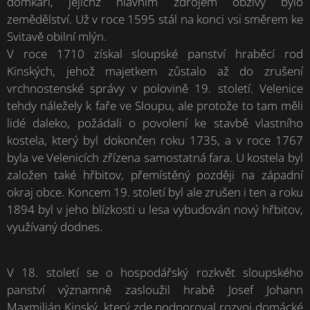
domkaři, jejichž hlavním zdrojem obživy bylo
zemědělství. Už v roce 1595 stál na konci vsi směrem ke
Svitavě obilní mlýn.
V roce 1710 získal sloupské panství hraběcí rod
Kinských, jehož majetkem zůstalo až do zrušení
vrchnostenské správy v polovině 19. století. Velenice
tehdy náležely k faře ve Sloupu, ale protože to tam měli
lidé daleko, požádali o povolení ke stavbě vlastního
kostela, který byl dokončen roku 1735, a v roce 1767
byla ve Velenicích zřízena samostatná fara. U kostela byl
založen také hřbitov, přemístěný později na západní
okraj obce. Koncem 19. století byl ale zrušen i ten a roku
1894 byl v jeho blízkosti u lesa vybudován nový hřbitov,
využívaný dodnes.
V 18. století se o hospodářský rozkvět sloupského
panství významně zasloužil hrabě Josef Johann
Maxmilián Kinský, který zde podporoval rozvoj domácké