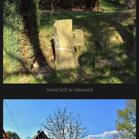
Smírčí kříž ve Velenicích