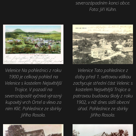
severozápadním konci obce.
Foto: Jiří Kühn.
Velenice Na pohlednici z roku
Velenice Tato pohlednice z
1900 je celkový pohled na
doby před 1. světovou válkou
Velenice s kostelem Nejsvětější
zachycuje střední část Velenic s
Trojice. V pozadí na
kostelem Nejsvětější Trojice a
severozápadě vyčnívá výrazný
patrovou budovou školy z roku
kupovitý vrch Ortel a vlevo za
1902, v níž dnes sídlí obecní
ním Klíč. Pohlednice ze sbírky
úřad. Pohlednice ze sbírky
Jiřího Rosola.
Jiřího Rosola.