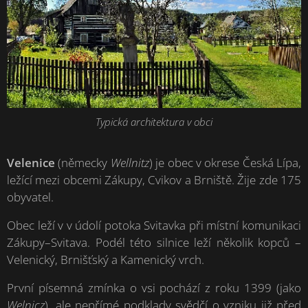
Typická architektura v obci
Velenice
(německy
Wellnitz
) je obec v okrese Česká Lípa,
ležící mezi obcemi Zákupy, Cvikov a Brniště. Žije zde 175
obyvatel.
Obec leží v v údolí potoka Svitavka při místní komunikaci
Zákupy–Svitava. Podél této silnice leží několik kopců –
Velenický, Brnišťský a Kamenický vrch.
První písemná zmínka o vsi pochází z roku 1399 (jako
Welnicz
), ale nepřímé podklady svědčí o vzniku již před