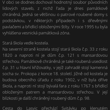
V obci se dodnes dochoval hodnotný soubor původních
lidových staveb, z nichž řada je dnes památkově
chráněná. Jedná se většinou o patrové roubené domy s
podstávkou, v některých případech i s dřevěnými
pavlačemi a břidlicí obloženými štíty. V roce 1995 tu byla
vyhlášena vesnická památková zóna.
Stará škola vedle kostela.
Na severní straně kostela stojí stará škola č.p. 33 z roku
1820 a naproti ní je dům č.p. 121 s mansardovou
střechou. Památkově chráněná je také roubená usedlost
č.p. 31 u hlavní křižovatky, v jejíž zahradě stojí kamenná
socha sv. Prokopa z konce 18. století. Jižně od kostela je
budova obecního úřadu z roku 1902, v níž byla dříve
škola, a naproti ní stojí bývalá fara z roku 1767 s břidlicí
obloženým patrem a mansardovou střechou. V její
blízkosti je další chráněný roubený dům č.p. 98.
Cesta do Lasvic přechází Svitávku po klenutém