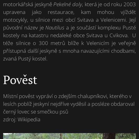
motorkářská jeskyně
Pekelné doly
, která je od roku 2003
upravena jako restaurace, kam mohou vjíždět
motocykly, u silnice mezi obcí Svitava a Velenicemi. Její
původní název je
Nautilus
a je součástí komplexu Pusté
kostely na katastru nedaleké obce Svitava u Cvikova. U
téže silnice o 300 metrů blíže k Velenicím je veřejně
přístupná další jeskyně s mnoha navazujícími chodbami,
zvaná Pustý kostel.
Pověst
Místní pověst vypráví o zdejším chalupníkovi, kterého v
lesích poblíž jeskyní nejdříve vyděsil a posléze obdaroval
černý lovec se smečkou psů
zdroj: Wikipedia