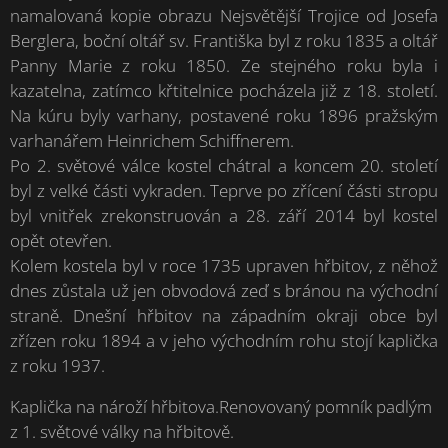
namalovaná kopie obrazu Nejsvětější Trojice od Josefa
Berglera, boční oltář sv. Františka byl z roku 1835 a oltář
Panny Marie z roku 1850. Ze stejného roku byla i
kazatelna, zatímco křtitelnice pocházela již z 18. století.
Na kúru byly varhany, postavené roku 1896 pražským
varhanářem Heinrichem Schiffnerem.
Po 2. světové válce kostel chátral a koncem 20. století
byl z velké části vykraden. Teprve po zřícení části stropu
byl vnitřek zrekonstruován a 28. září 2014 byl kostel
opět otevřen.
Kolem kostela byl v roce 1735 upraven hřbitov, z něhož
dnes zůstala už jen obvodová zeď s bránou na východní
straně. Dnešní hřbitov na západním okraji obce byl
zřízen roku 1894 a v jeho východním rohu stojí kaplička
z roku 1937.
Kaplička na nároží hřbitova.Renovovaný pomník padlým
z 1. světové války na hřbitově.