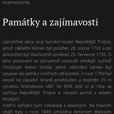
osamostatnily.
Památky a zajímavosti
Uprostřed obce stojí barokní kostel Nejsvětější Trojice,
jehož základní kámen byl položen 28. srpna 1733 a po
dokončení byl slavnostně vysvěcen 25. července 1735. O
jeho postavení se významně zasloužil tehdejší rychtář
Christoph Anton Schille, jehož náhrobní kámen byl
zasazen do jedné z vnitřních zdí kostela. V roce 1793 byl
kostel na západní straně prodloužen a doplněn 25 m
vysokou hranolovou věží. Ve štítě pod ní je nika se
sochou Nejsvětější Trojice a vstupní portál s erbem
Kinských.
Vnitřní zařízení bylo rokokové a klasicistní. Na hlavním
oltáři byla v roce 1849 umístěna Antonem Weissem