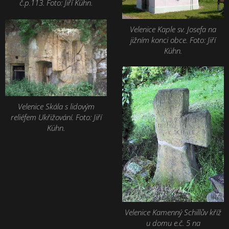
č.p.113. Foto: Jiří Kühn.
Velenice Kaple sv. Josefa na
jižním konci obce. Foto: Jiří
Kühn.
Velenice Skála s lidovým
reliéfem Ukřižování. Foto: Jiří
Kühn.
Velenice Kamenný Schillův kříž
u domu e.č. 5 na