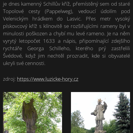
je dnes kamenný Schillův kříž, přemístěný sem od staré
Topolové cesty (Pappelweg), vedoucí údolím pod
Velenickým hrádkem do Lasvic. Přes metr vysoký
pískovcový kříž s klínovitě se rozšiřujícími rameny byl v
minulosti poškozen a chybí mu levé rameno. Je na něm
vyrytý letopočet 1633 a nápis, připomínající zdejšího
rychtáře Georga Schilleho, kterého prý zastřelili
Švédové, když jim nechtěl prozradit, kde si obyvatelé
ukryli své cennosti.
zdroj:
https://www.luzicke-hory.cz