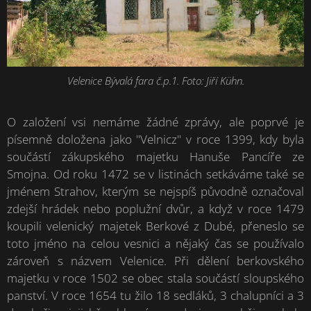
Velenice Bývalá fara č.p.1. Foto: Jiří Kühn.
O založení vsi nemáme žádné zprávy, ale poprvé je
písemně doložena jako "Velnicz" v roce 1399, kdy byla
součástí zákupského majetku Hanuše Pancíře ze
Smojna. Od roku 1472 se v listinách setkáváme také se
jménem Strahov, kterým se nejspíš původně označoval
zdejší hrádek nebo poplužní dvůr, a když v roce 1479
koupili velenický majetek Berkové z Dubé, přeneslo se
toto jméno na celou vesnici a nějaký čas se používalo
zároveň s názvem Velenice. Při dělení berkovského
majetku v roce 1502 se obec stala součástí sloupského
panství. V roce 1654 tu žilo 18 sedláků, 3 chalupníci a 3