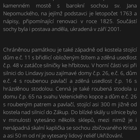
kamenném mostě s barokní sochou sv. Jana
Nepomuckého, na jejímž podstavci je letopočet 1763 a
nápisy, připomínající renovaci v roce 1825. Součástí
sochy byla i postava anděla, ukradená v září 2001.
Chráněnou památkou je také západně od kostela stojící
dům e.č. 11 s břidlicí obloženým štítem a zděná usedlost
č.p. 48 v zatáčce silničky ke hřbitovu. V horní části vsi při
silnici do Lindavy jsou zajímavé domy č.p. 26, e.č. 6, dům
e.č. 4 s roubenou pavlačí a zděná usedlost č.p. 16 s
hrázděnou stodolou. Cenná je také roubená stodola u
domu č.p. 65 na svahu Velenického kopce a dům e.č. 26
s roubeným patrem a pavlačí, stojící asi 300 m jižně od
kostela nad silnicí do Zákup. Do blízké skály u silnice bylo
v minulosti vytesáno několik sklepů, mezi nimiž je i
nenápadná skalní kaplička se sochou zbičovaného Krista
a asi 50 m od ní je vytesaný lidový reliéf Ukřižování.