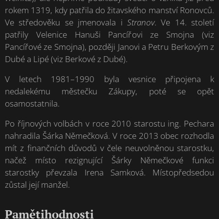
rokem 1319, kdy patřila do žitavského manství Ronovců.
Ve středověku se jmenovala i
Stranov
. Ve 14. století
patřily Velenice Hanuši Pancířovi ze Smojna (viz
Pancířové ze Smojna), později Janovi a Petru Berkovým z
Dubé a Lipé (viz Berkové z Dubé).
V letech 1981–1990 byla vesnice připojena k
nedalekému městečku Zákupy, poté se opět
osamostatnila.
Po říjnových volbách v roce 2010 starostu ing. Pechara
nahradila Šárka Němečková. V roce 2013 obec rozhodla
mít z finančních důvodů v čele neuvolněnou starostku,
načež místo rezignující Šárky Němečkové funkci
starostky převzala Irena Samková. Místopředsedou
zůstal její manžel.
Pamětihodnosti