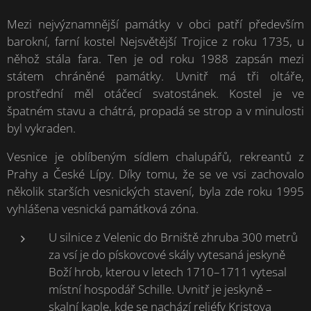
Mezi nejvýznamnější památky v obci patří především
barokní, farní kostel Nejsvětější Trojice z roku 1735, u
něhož stála fara. Ten je od roku 1988 zapsán mezi
státem chráněné památky. Uvnitř má tři oltáře,
prostřední měl otáčecí svatostánek. Kostel je ve
špatném stavu a chátrá, propadá se strop a v minulosti
byl vykraden.
Vesnice je oblíbeným sídlem chalupářů, rekreantů z
Prahy a České Lípy. Díky tomu, že se ve vsi zachovalo
několik starších vesnických stavení, byla zde roku 1995
vyhlášena vesnická památková zóna.
U silnice z Velenic do Brniště zhruba 300 metrů
za vsí je do pískovcové skály vytesaná jeskyně
Boží hrob, kterou v letech 1710–1711 vytesal
místní hospodář Schille. Uvnitř je jeskyně –
skalní kaple, kde se nachází reliéfy Kristova