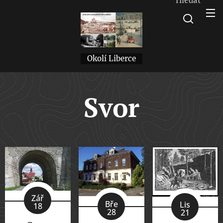
Okolí Liberce
Svor
Zář
Bře
Lis
18
28
21