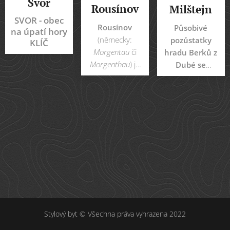
Svor
Rousínov
Milštejn
SVOR - obec
Rousínov
Působivé
na úpatí hory
(německy:
pozůstatky
KLÍČ
Morgentau
či
hradu Berků z
Morgenthau
) je
Dubé se
malebná
nacházejí 8 km
vesnička v
severovýchodním
okrese Česká
směrem od
Lípa, část obce
Nového Boru
Svor. Žije zde 37
nedaleko obce
obyvatel.
Svor na
skalnatém
hřebeni v
Lužických
horách. Od
středověku se
v okolí hradu
Stylový byt © Všechna práva vyhrazena 2022
těžil pískovec