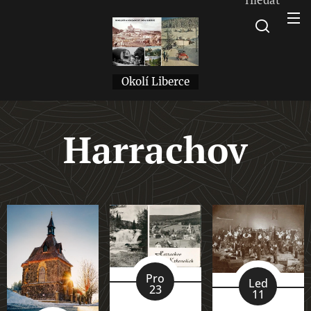
Okolí Liberce
Harrachov
Pro
Led
23
11