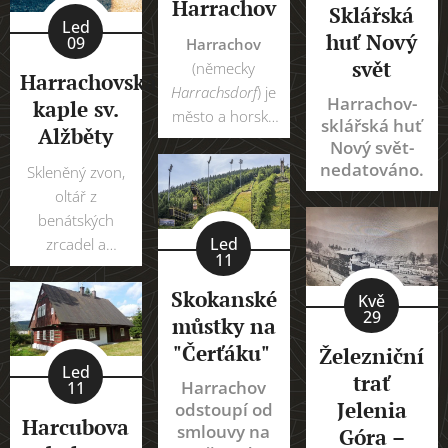
Harrachov
Sklářská
Led
huť Nový
09
Harrachov
svět
(německy
Harrachovská
Harrachsdorf
) je
Harrachov-
kaple sv.
město a horské
sklářská huť
Alžběty
středisko v
Nový svět-
Krkonoších.
nedatováno.
Skleněný zvon,
Rozkládá se pod
oltář z
Čertovou horou
benátských
v údolí říčky
Led
zrcadel a
11
Mumlavy. Leží v
bohatě zdobená
okrese Jablonec
vitrážová okna
Skokanské
Kvě
nad Nisou v
jsou ozdobou
29
můstky na
Libereckém
kamenné
"Čerťáku"
Železniční
kraji. Území
pseudogotické
Led
trať
města přímo
Harrachov
11
kaple sv. Alžběty
sousedí s
Jelenia
odstoupí od
v Harrachově v
Harcubova
Polskem, s nímž
smlouvy na
Góra –
Libereckém kraji,