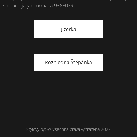
stopach-jary-cimrmana-9365079
Jizerka
Rozhledna Štěpánka
Stylový byt © Všechna práva vyhrazena 2022