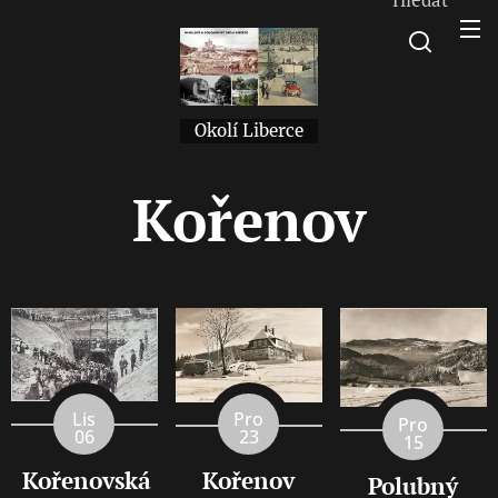
Okolí Liberce
Kořenov
Lis
Pro
Pro
06
23
15
Kořenovská
Kořenov
Polubný