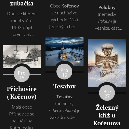
zubačka
Obec
Kořenov
Polubný
se nachází ve
Dnu, ve kterém
(německy
východní části
mohl v létě
Polaun
) je
Jizerských hor a
1902 přijet
vesnice, část
její území
první vlak
obce Kořenov v
zasahuje až do
oblíbené
okrese Jablonec
oblasti
"zubačky" do
nad Nisou.
Krkonošského
Kořenova,
Nachází se asi 3
národního
předcházela dvě
km na
parku. Patří
léta náročné
severozápad od
Pro
Pro
15
mezi největší
výstavby
Kořenova. Je
15
horské obce
železniční tratě z
zde evidováno
Tesařov
Příchovice
České republiky.
Tanvaldu přes
251 adres.
Bře
(
Kořenov)
Málo se dnes už
27
Desnou. Velkou
Tesařov
Trvale zde žije
ví, že zde byly v
slávou roku
(německy
164 obyvatel.
Že
lezný
Malá obec
minulosti
1901 bylo
Schenkenhahn
) je
Příchovice se
kříž u
vyhlášené lázně.
proražení téměř
základní sídelní
nachází na
Kořenova
kilometrového
jednotka v
Kořenovsku.