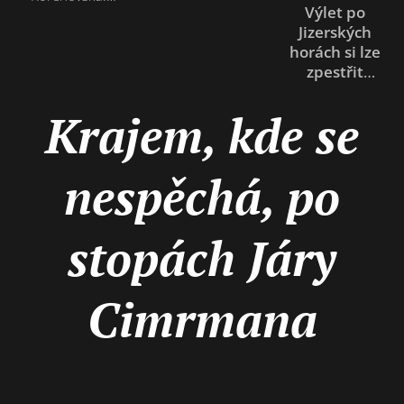
tunelu z Dolního
Kořenově, obci v
Výlet po
Před rokem
Polubného,
Jizerských
Jizerských
1848 patřily
který na
horách na
horách si lze
Příchovice k
zpestřit
kořenovské
severu České
Semilskému
návštěvou
straně vyúsťuje
republiky. Její
panství. Skládaly
neobvyklého
Krajem, kde se
v místě výstižně
název je
se z několika
turistického
pojmenovaném
odvozován s
částí: Dolních a
cíle. U
podle zdejších
někdejším
Horních
rozhledny
nespěchá, po
drsných...
občerstvovacím
Štěpánka na
Příchovic,
zařízením, které
vrchu Hvězda
Pustin, Moravy,
stávalo ve
totiž stojí
Libštátu,
stopách Járy
zdejších lesích.
mohutný
Potočné, Nové
žulový kříž a
Huti a Tesařova.
kruh z
Cimrmana
V obci bývala
kamenů.
převaha občanů
Celé to
německé
vypadá jako
národnosti, kteří
nějaké
se živili
podivné