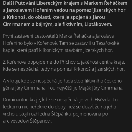
především
místo pro
Další Putování Libereckým krajem s Markem Řeháčkem
rituály
sklářstvím,
a Jaroslavem Hořením vedou na pomezí Jizerských hor
satanistů,
tkalcovstvím a
a Krkonoš, do oblasti, která je spojená s Járou
skutečnost je
dřevařstvím. V
Cimrmanem a bájným, ale fiktivním, Liptákovem.
ale snad
19. století...
ještě horší.
První zastavení cestovatelů Marka Řeháčka a Jaroslava
Podle
Hořeního bylo v Kořenově. Tam se zastavili u Tesařovské
vysvětlení
kaple, která patří k ikonickým stavbám Jizerských hor.
historika se
jedná se o
Z Kořenova popojdeme do Příchovic, jakéhosi centra kraje,
nacistický
kde se nespěchá, tedy na pomezí Krkonoš a Jizerských hor.
památník.
A v kraji, kde se nespěchá, je řada stop fiktivního českého
génia Járy Cimrmana. Tou největší je Maják Járy Cimrmana.
Dominantou kraje, kde se nespěchá, je vrch Hvězda. To
leckomu nic neřekne do doby, než se dozví, že na jeho
vrcholu stojí rozhledna Štěpánka, pojmenovaná po
arcivévodovi Štěpánovi.