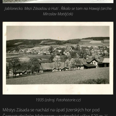
Jablonecko. Mezi Zásadou a Hutí . Říkalo se tam na Hawaji (archiv
Miroslav Matějček)
1935 (zdroj. Fotohistorie.cz)
Městys Zásada se nachází na úpatí Jizerských hor pod
Černostudničním hřebenem v nadmořské výšce 520 m. V