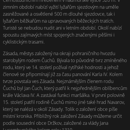
zimním období nabízí vyžití lyžařům sjezdovým na uměle
zasněžované a osvětlené 500 m dlouhé sjezdovce, tak i
lyžařům běžkařům na upravovaných běžeckých tratích.
Turisté se nebudou nudit ani v letním období. Okolí nabízí
spoustu zajímavých míst spojených značenými pěšími i
cyklistickým trasami.
Zásada, městys založený na okraji pohraničního hvozdu
starobylým rodem Čuchů. Bývala to původně tvrz zmíněného
rodu, který ve 14. století požíval rytířské hodnosti a jehož
členové se připomínají již za času panování Karla IV. Kolem
tvrze povstala ves Zásada. Nejznámějším členem rodu
Čuchů byl Jan Čuch, který patřil k nejpřednějším oblíbencům
krále Václava IV. A zastával funkci maršálka. V první polovině
15. století patřil rodině Čuchů mimo jiné také hrad Navarov,
který se nalézá v okolí Zásady. Tolik o založení obce píše
místní kronika. Přibližný rok založení Zásady můžeme určit
podle sousední obce Držkov, založené za vlády Jana
Lucemburského kolem roku 1310.