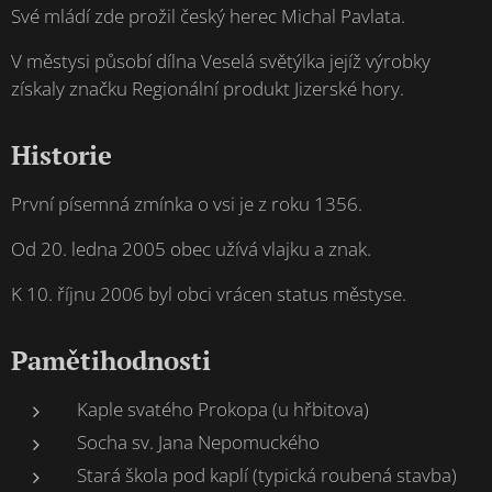
Své mládí zde prožil český herec Michal Pavlata.
V městysi působí dílna Veselá světýlka jejíž výrobky
získaly značku Regionální produkt Jizerské hory.
Historie
První písemná zmínka o vsi je z roku 1356.
Od 20. ledna 2005 obec užívá vlajku a znak.
K 10. říjnu 2006 byl obci vrácen status městyse.
Pamětihodnosti
Kaple svatého Prokopa (u hřbitova)
Socha sv. Jana Nepomuckého
Stará škola pod kaplí (typická roubená stavba)