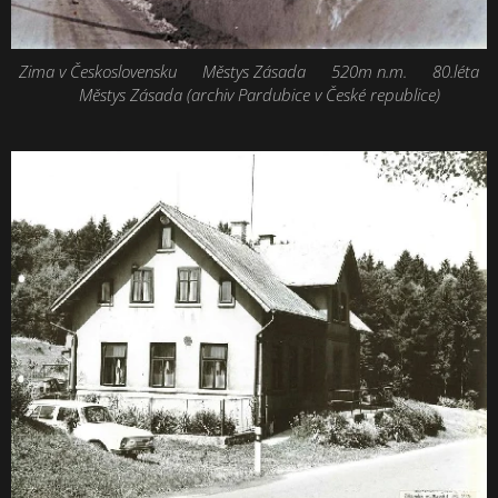
Zima v Československu 📍Městys Zásada 📐520m n.m. 📆80.léta
📷Městys Zásada (archiv Pardubice v České republice)