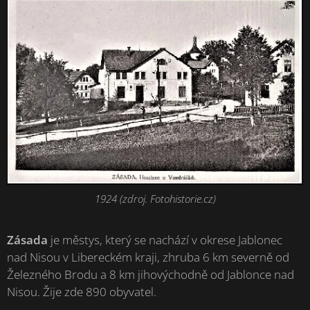
1924 (zdroj. Fotohistorie.cz)
Zásada
je městys, který se nachází v okrese Jablonec
nad Nisou v Libereckém kraji, zhruba 6 km severně od
Železného Brodu a 8 km jihovýchodně od Jablonce nad
Nisou. Žije zde 890 obyvatel.