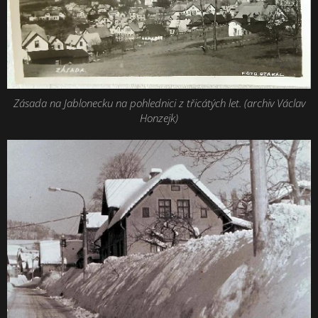
Zásada na Jablonecku na pohlednici z třicátých let. (archiv Václav
Honzejk)