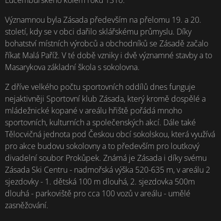
Významnou byla Zásada především na přelomu 19. a 20.
století, kdy se v obci dařilo sklářskému průmyslu. Díky
bohatství místních výrobců a obchodníků se Zásadě začalo
říkat Malá Paříž. V té době vzniky i dvě významné stavby a to
Masarykova základní škola s sokolovna.
Z dříve velkého počtu sportovních oddílů dnes funguje
nejaktivněji Sportovní klub Zásada, který kromě dospělé a
mládežnické kopané v areálu hřiště pořádá mnoho
sportovních, kulturních a společenských akcí. Dále také
Tělocvičná jednota pod Českou obcí sokolskou, která využívá
pro akce budovu sokolovny a to především pro loutkový
divadelní soubor Prokůpek. Známá je Zásada i díky svému
Zásada Ski Centru - nadmořská výška 520-635 m, v areálu 2
sjezdovky - 1. dětská 100 m dlouhá, 2. sjezdovka 500m
dlouhá - parkoviště pro cca 100 vozů v areálu - umělé
zasněžování.