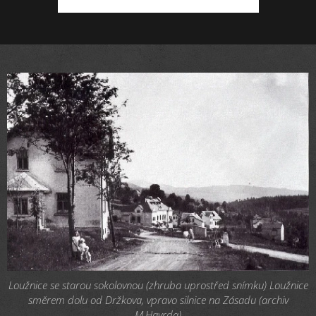
Loužnice se starou sokolovnou (zhruba uprostřed snímku) Loužnice
směrem dolu od Držkova, vpravo silnice na Zásadu (archiv
M.Havrda)