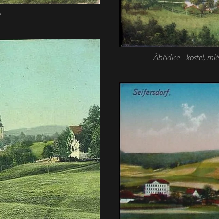
e
Žibřidice - kostel, ml