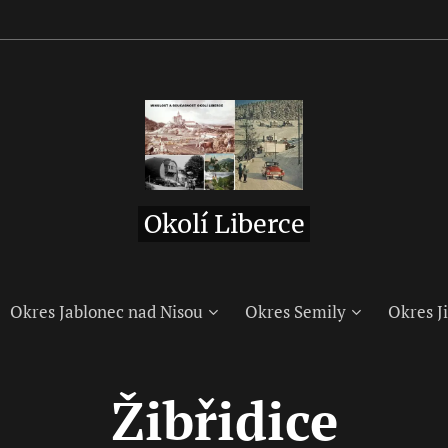
Okolí Liberce
Okres Jablonec nad Nisou
Okres Semily
Okres Ji
Žibřidice