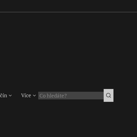
čín
Více