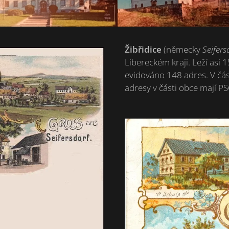
Žibřidice
(německy
Seifers
Libereckém kraji. Leží asi 
evidováno 148 adres. V čás
adresy v části obce mají PS