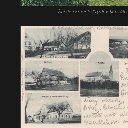
Žibřidice v roce 1920 (zdroj: https://fot