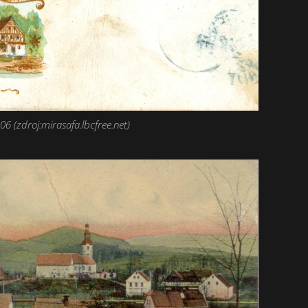
06 (zdroj:mirasafa.lbcfree.net)