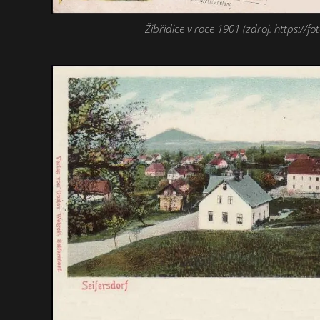
Žibřidice v roce 1901 (zdroj: https://fot