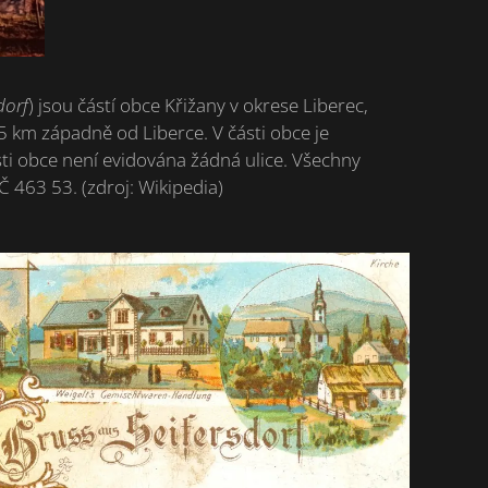
dorf
) jsou částí obce Křižany v okrese Liberec,
15 km západně od Liberce. V části obce je
ti obce není evidována žádná ulice. Všechny
Č 463 53. (zdroj: Wikipedia)