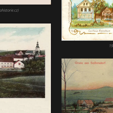
ohistorie.cz)
19