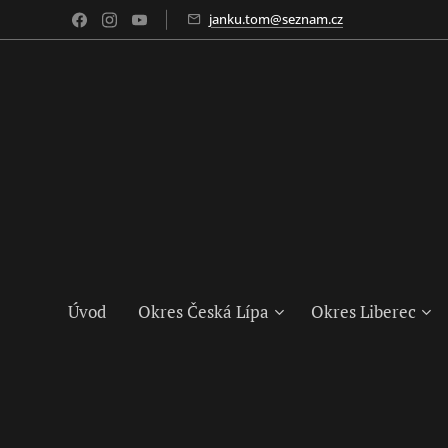
janku.tom@seznam.cz
Úvod
Okres Česká Lípa
Okres Liberec