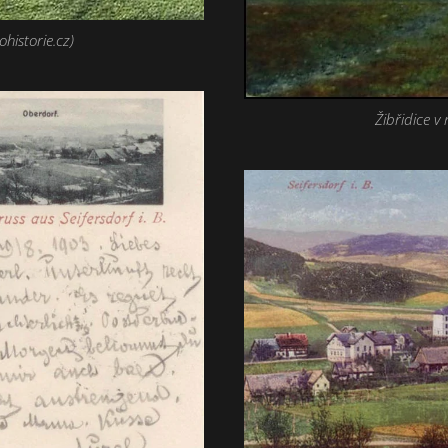
ohistorie.cz)
Žibřidice v 