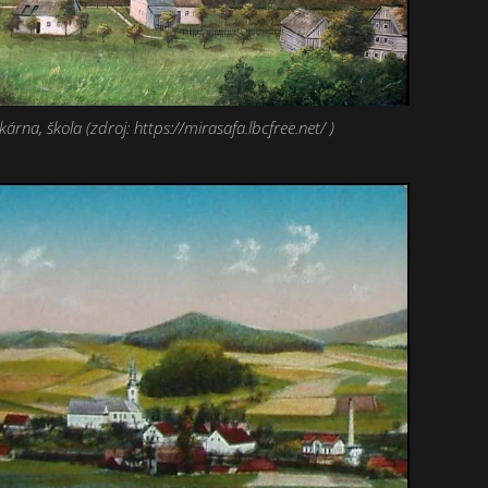
ékárna, škola (zdroj: https://mirasafa.lbcfree.net/ )