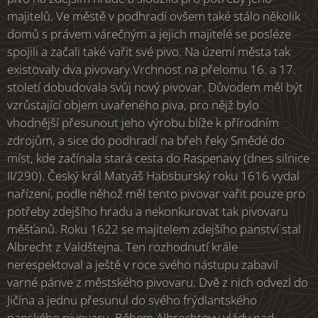
majitelů. Ve městě v podhradí ovšem také stálo několik
domů s právem várečným a jejich majitelé se posléze
spojili a začali také vařit své pivo. Na území města tak
existovaly dva pivovary.Vrchnost na přelomu 16. a 17.
století dobudovala svůj nový pivovar. Důvodem měl být
vzrůstající objem uvařeného piva, pro nějž bylo
vhodnější přesunout jeho výrobu blíže k přírodním
zdrojům, a sice do podhradí na břeh řeky Smědé do
míst, kde začínala stará cesta do Raspenavy (dnes silnice
II/290). Český král Matyáš Habsburský roku 1616 vydal
nařízení, podle něhož měl tento pivovar vařit pouze pro
potřeby zdejšího hradu a nekonkurovat tak pivovaru
měšťanů. Roku 1622 se majitelem zdejšího panství stal
Albrecht z Valdštejna. Ten rozhodnutí krále
nerespektoval a ještě v roce svého nástupu zabavil
varné pánve z městského pivovaru. Dvě z nich odvezl do
Jičína a jednu přesunul do svého frýdlantského
panského pivovaru. Během Albrechtovy vlády nad