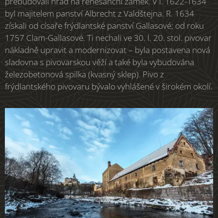
přebudovali hrad na renesanční zámek. V l. 1622-1634
byl majitelem panství Albrecht z Valdštejna. R. 1634
získali od císaře frýdlantské panství Gallasové; od roku
1757 Clam-Gallasové. Ti nechali ve 30. l. 20. stol. pivovar
nákladně upravit a modernizovat – byla postavena nová
sladovna s pivovarskou věží a také byla vybudována
železobetonová spilka (kvasný sklep). Pivo z
frýdlantského pivovaru bývalo vyhlášené v širokém okolí.