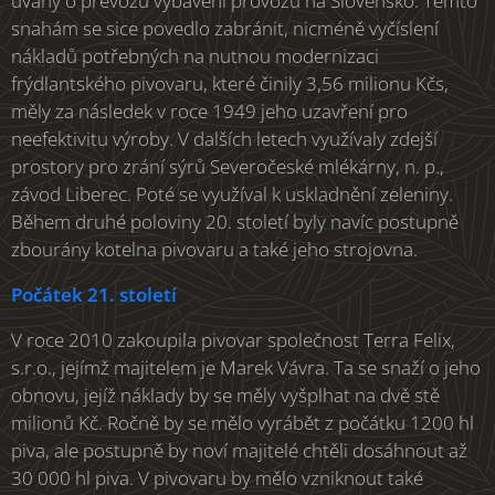
úvahy o převozu vybavení provozu na Slovensko. Těmto
snahám se sice povedlo zabránit, nicméně vyčíslení
nákladů potřebných na nutnou modernizaci
frýdlantského pivovaru, které činily 3,56 milionu Kčs,
měly za následek v roce 1949 jeho uzavření pro
neefektivitu výroby. V dalších letech využívaly zdejší
prostory pro zrání sýrů Severočeské mlékárny, n. p.,
závod Liberec. Poté se využíval k uskladnění zeleniny.
Během druhé poloviny 20. století byly navíc postupně
zbourány kotelna pivovaru a také jeho strojovna.
Počátek 21. století
V roce 2010 zakoupila pivovar společnost Terra Felix,
s.r.o., jejímž majitelem je Marek Vávra. Ta se snaží o jeho
obnovu, jejíž náklady by se měly vyšplhat na dvě stě
milionů Kč. Ročně by se mělo vyrábět z počátku 1200 hl
piva, ale postupně by noví majitelé chtěli dosáhnout až
30 000 hl piva. V pivovaru by mělo vzniknout také