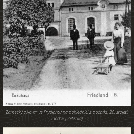
Zámecký pivovar ve Frýdlantu na pohlednici z počátku 20. století.
(archiv J.Peterka)