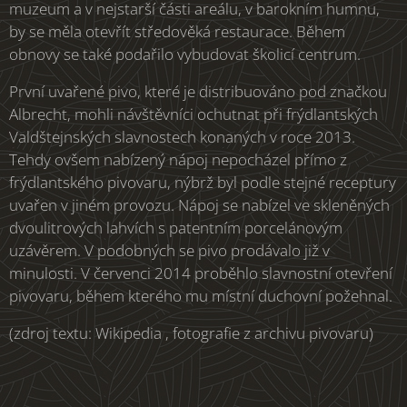
muzeum a v nejstarší části areálu, v barokním humnu,
by se měla otevřít středověká restaurace. Během
obnovy se také podařilo vybudovat školicí centrum.
První uvařené pivo, které je distribuováno pod značkou
Albrecht, mohli návštěvníci ochutnat při frýdlantských
Valdštejnských slavnostech konaných v roce 2013.
Tehdy ovšem nabízený nápoj nepocházel přímo z
frýdlantského pivovaru, nýbrž byl podle stejné receptury
uvařen v jiném provozu. Nápoj se nabízel ve skleněných
dvoulitrových lahvích s patentním porcelánovým
uzávěrem. V podobných se pivo prodávalo již v
minulosti. V červenci 2014 proběhlo slavnostní otevření
pivovaru, během kterého mu místní duchovní požehnal.
(zdroj textu: Wikipedia , fotografie z archivu pivovaru)