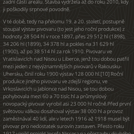
zadní části areálu. Stavba vydržela až do roku 2010, kdy
ji poškodily srpnové povodně.
V té době, tedy na přelomu 19. a 20. století, postupně
stoupal výstav pivovaru (to jest jeho roční produkce) z
hodnoty 28 504 hl v roce 1897, přes 29 512 hl (1898),
34 206 hl (1899), 34 378 hl a pokles na 31 629 hl
(1900), až po 38 514 hl za rok 1910. Pivovaru ve
Vratislavicích nad Nisou u Liberce, jenž tou dobou patřil
mezi jeden z nejvýznamnějších pivovarů v Rakousku-
Uhersku, činil roku 1900 výstav 128 000 hl.[10] Roční
produkce jiného pivovaru ve zdejší regionu, ve
Vrkoslavicích u Jablonce nad Nisou, se tou dobou
pohybovala mezi 60 a 70 tisíc hl a průmyslový
novopacký pivovar vyrobil asi 23 000 hl ročně.Před první
světovou válkou dosahoval výstav 38 000 hl a provoz
zaměstnával 40 lidí, ale v letech 1916 až 1918 musel být
pivovar pro nedostatek surovin zastaven. Přesto roku
1917 vznikl projekt Josefa Nissera na přestavbu druhého