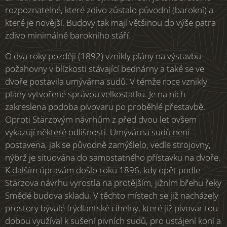
rozpoznatelné, které zdivo zůstalo původní (barokní) a
které je novější. Budovy tak mají většinou do výše patra
zdivo minimálně barokního stáří.
O dva roky později (1892) vznikly plány na výstavbu
požahovny v blízkosti stávající bednárny a také se ve
dvoře postavila umývárna sudů. V témže roce vznikly
plány vytvořené správou velkostatku. Je na nich
zakreslena podoba pivovaru po proběhlé přestavbě.
Oproti Stärzovým návrhům z před dvou let ovšem
vykazují některé odlišnosti. Umývárna sudů není
postavena, jak se původně zamýšlelo, vedle strojovny,
nýbrž je situována do samostatného přístavku na dvoře.
K dalším úpravám došlo roku 1896, kdy opět podle
Stärzova návrhu vyrostla na protějším, jižním břehu řeky
Smědé budova skladu. V těchto místech se již nacházely
prostory bývalé frýdlantské cihelny, které již pivovar tou
dobou využíval k sušení pivních sudů, pro ustájení koní a