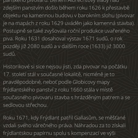
zdejším panstvím došlo během roku 1626 k přestavbě
objektu na kamennou budovu v barokním slohu (pivovar
je na mapách z roku 1629 uváděn jako kamenná stavba).
Postupně se také zvyšovala roční produkce uvařeného
piva. Roku 1631 dosahoval výstav 1671 sudů, o rok
později již 2080 sudů a v dalším roce (1633) již 3000
sudů.
Historikové si sice nejsou jisti, zda pivovar na počátku
17. století stál v současné lokalitě, nicméně je to
pravděpodobné, neboť podle Globicovy mapy
frýdlantského panství z roku 1660 stála v místě
současného pivovaru stavba s hrázděným patrem a se
sedlovou střechou.
Roku 1671, kdy Frýdlant patřil Gallasům, se měšťané
vzdali svého várečného práva. Náhradou za to získali
frýdlantskou papírnu spolu s kompenzací ve výši