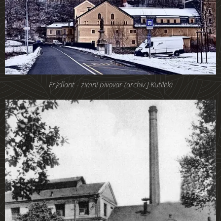
Frýdlant - zimní pivovar (archiv J.Kutílek)