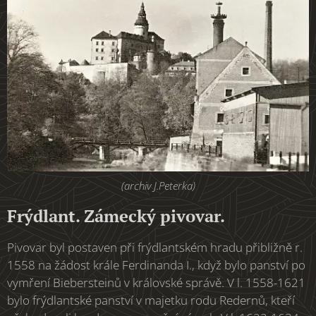
(archiv J.Peterka)
Frýdlant. Zámecký pivovar.
Pivovar byl postaven při frýdlantském hradu přibližně r.
1558 na žádost krále Ferdinanda I., když bylo panství po
vymření Biebersteinů v královské správě. V l. 1558-1621
bylo frýdlantské panství v majetku rodu Redernů, kteří