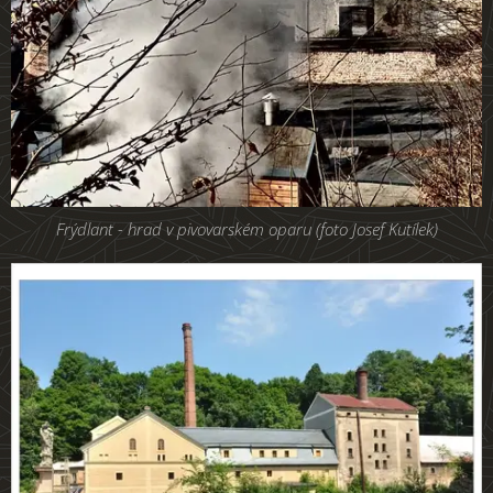
Frýdlant - hrad v pivovarském oparu (foto Josef Kutílek)