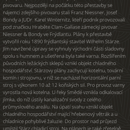
pivovaru. Nejpozději na počátku této přestavby se
nájemci zdejšího pivovaru stali Franz Niessner, Josef
Bondy a JUDr. Karel Winternitz, kteří podnik provozovali
pod značkou Hraběte Clam-Gallase zámecký pivovar
Niessner & Bondy ve Frýdlantu. Plány k přestavbě
vytvořil roku 1890 frýdlantský stavitel Wilhelm Stärze.
Jím navržené úpravy se vyhnuly východní části sladovny
spolu s humnem a ušetřena byla také varna. Rozšířením
původních ležáckých sklepů vznikl objekt chladného
hospodářství. Stärzovy plány zachycují kotelnu, tovární
komín i strojovnu, v níž se nacházel horizontální parní
stroj s výkonem 10 až 12 koňských sil. Pro provoz varny
vyrostla nová kotelna. U řeky Smědé vznikla odkalovací
jímka, do níž ústily kanalizační svody z celého
průmyslového areálu. Na úpatí svahu vznikl objekt
chladného hospodářství mající hřebenový větrák a u
chladnice pohyblivé žaluzie. Do prostor nad průjezd
umístil Stärz chladicí stroj. Na plánech je také zřetelně