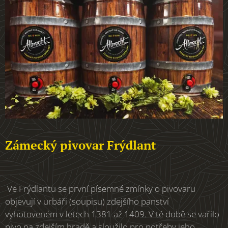
Zámecký pivovar Frýdlant
Ve Frýdlantu se první písemné zmínky o pivovaru
objevují v urbáři (soupisu) zdejšího panství
vyhotoveném v letech 1381 až 1409. V té době se vařilo
pivo na zdejším hradě a sloužilo pro potřeby jeho