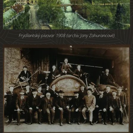
Frydlantský pivovar 1908 (archiv Jany Zahurancové)