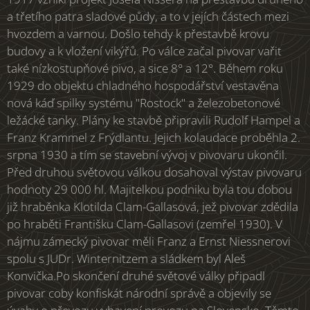
a třetího patra sladové půdy, a to v jejích částech mezi
hvozdem a varnou. Došlo tehdy k přestavbě krovu
budovy a k vložení vikýřů. Po válce začal pivovar vařit
také nízkostupňové pivo, a sice 8° a 12°. Během roku
1929 do objektu chladného hospodářství vestavěna
nová káď spilky systému "Rostock" a železobetonové
ležácké tanky. Plány ke stavbě připravili Rudolf Hampel a
Franz Krammel z Frýdlantu. Jejich kolaudace proběhla 2.
srpna 1930 a tím se stavební vývoj v pivovaru ukončil.
Před druhou světovou válkou dosahoval výstav pivovaru
hodnoty 29 000 hl. Majitelkou podniku byla tou dobou
již hraběnka Klotilda Clam-Gallasová, jež pivovar zdědila
po hraběti Františku Clam-Gallasovi (zemřel 1930). V
nájmu zámecký pivovar měli Franz a Ernst Niessnerovi
spolu s JUDr. Winternitzem a sládkem byl Aleš
Konvička.Po skončení druhé světové války připadl
pivovar coby konfiskát národní správě a objevily se