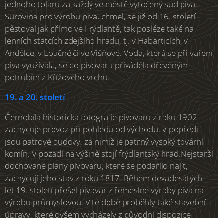
jednoho tolaru za každý ve městě vytočený sud piva.
Surovina pro výrobu piva, chmel, se již od 16. století
pěstoval jak přímo ve Frýdlantě, tak posléze také na
lenních statcích zdejšího hradu, tj. v Habarticích, v
Andělce, v Loučné či ve Višňové. Voda, která se při vaření
piva využívala, se do pivovaru přiváděla dřevěným
potrubím z Křížového vrchu.
19. a 20. století
Černobílá historická fotografie pivovaru z roku 1902
zachycuje provoz při pohledu od východu. V popředí
jsou patrové budovy, za nimiž je patrný vysoký tovární
komín. V pozadí na výšině stojí frýdlantský hrad.Nejstarší
dochované plány pivovaru, které se podařilo najít,
zachycují jeho stav z roku 1817. Během devadesátých
let 19. století přešel pivovar z řemeslné výroby piva na
výrobu průmyslovou. V té době proběhly také stavební
úpravy, které ovšem vycházely z původní dispozice