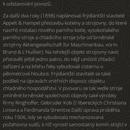
k odstavování povozů.
Za další dva roky (1898) naplánovali frýdlantští stavitelé
Appelt & Hampel přestavbu kotelny a strojovny, do které
navrhli instalaci nového parního kotle, vysokotlakého
parního stroje a chladicího stroje (vše od brněnské
strojírny Aktiengesellschaft für Maschinenbau, vorm.
Brand & L'Huillier). Na tehdejší objekt strojovny navíc
přistavěli ještě jedno patro, do nějž umístili chladicí
zařízení a na břehu řeky vybudovali cisternu o
pětimetrové hloubce. Frýdlantští stavitelé se také
podíleli na úpravách vnitřních dispozic objektu
chladného hospodářství. V pivovaru se tak vedle stroje
zmíněné brněnské společnosti objevily také výrobky
firmy Ringhoffer, Gebrüder Kob či libereckých Christiana
Linsera a Ferdinanda Strenitze.Další úprava proběhla
roku 1906, kdy se vybudovala mechanizovaná
požahovna sudů, k níž vyrostl samostatný komín stojící v