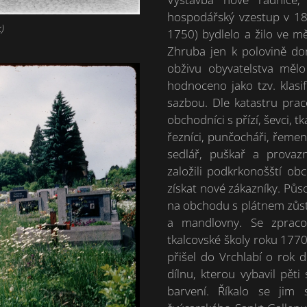
hospodářský vzestup v 18. 
)
1750) bydlelo a žilo ve mě
Zhruba jen k polovině do
obživu obyvatelstva měl
hodnoceno jako tzv. klasi
sazbou. Dle katastru praco
obchodníci s přízí, ševci, tk
řezníci, punčocháři, řemená
sedlář, puškař a provaz
založili podkrkonošští ob
získat nové zákazníky. Půso
na obchodu s plátnem zůsta
a mandlovny. Se zpraco
tkalcovské školy roku 1770
přišel do Vrchlabí o rok d
dílnu, kterou vybavil pěti
barvení. Říkalo se jim