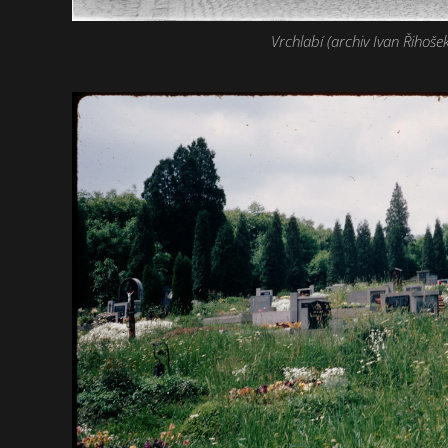
Vrchlabí (archiv Ivan Řihošek