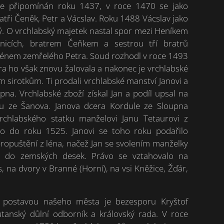
je připomínán roku 1437, v roce 1470 se jako
ratři Čeněk, Petr a Vácslav. Roku 1488 Vácslav jako
ý. O vrchlabský majetek nastal spor mezi Heníkem
nicích, bratrem Čeňkem a sestrou tří bratrů
ménem zemřelého Petra. Soud rozhodl v roce 1493
a ho však znovu žalovala a nakonec je vrchlabské
sirotkům. Ti prodali vrchlabské manství Janovi a
na. Vrchlabské zboží získal Jan a podíl upsal na
 ze Šanova. Janova dcera Kordule ze Sloupna
rchlabského statku manželovi Janu Tetaurovi z
léno do roku 1525. Janovi se toho roku podařilo
propuštění z léna, načež Jan se svolením manželky
vo do zemských desek. Právo se vztahovalo na
s, na dvory v Branné (Horní), na vsi Kněžice, Žďár,
ší postavou našeho města je bezesporu Kryštof
tanský důlní odborník a královský rada. V roce