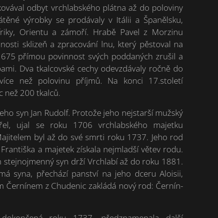
kovával odbyt vrchlabského plátna až do poloviny
átěné výrobky se prodávaly v Itálii a Španělsku,
friky, Orientu a zámoří. Hrabě Pavel z Morzinu
nosti sklizeň a zpracování lnu, který pěstoval na
1675 přímou povinnost svých poddaných zrušil a
tbami. Dva tkalcovské cechy odevzdávaly ročně do
více než polovinu příjmů. Na konci 17.století
c než 200 tkalců.
jeho syn Jan Rudolf. Protože jeho nejstarší mužský
el, ujal se roku 1706 vrchlabského majetku
ajitelem byl až do své smrti roku 1737. Jeho rod
 Františka a majetek získala nejmladší větev rodu.
 stejnojmenný syn drží Vrchlabí až do roku 1881.
á syna, přechází panství na jeho dceru Aloisii,
 Černínem z Chudenic zakládá nový rod: Černín-
 dokončená roku 1737, předznamenala další