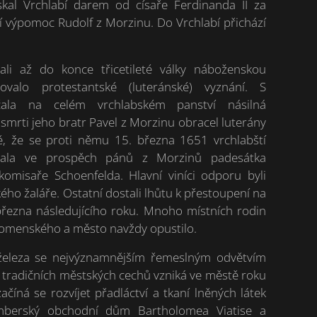
ískal Vrchlabí darem od císaře Ferdinanda II za
í výpomoc Rudolf z Morzinu. Do Vrchlabí přichází
ali až do konce třicetileté války náboženskou
ovalo protestantské (luteránské) vyznání. S
ala na celém vrchlabském panství násilná
 smrti jeho bratr Pavel z Morzinu obracel luterány
vě, že se proti němu 15. března 1651 vrchlabští
vnala ve prospěch pánů z Morzinů padesátka
misaře Schoenfelda. Hlavní viníci odporu byli
ého žaláře. Ostatní dostali lhůtu k přestoupení na
března následujícího roku. Mnoho místních rodin
 Komenského a město navždy opustilo.
železa se nejvýznamnějším řemeslným odvětvím
e tradičních městských cechů vzniká ve městě roku
ačíná se rozvíjet přadláctví a tkaní lněných látek
imberský obchodní dům Bartholomea Viatise a