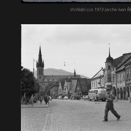
Vrchlabí cca 1973 (archiv Ivan Ři