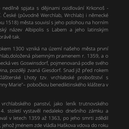
e nedílně spjata s dějinami osidlování Krkonoš -
í. České (původně Werchlab, Wrchlab) i německé
ku 1518) města souvisí s jeho polohou na horním
inský název Albipolis s Labem a jeho latinským
právě tak.
rokem 1300 vzniká na území našeho města první
hlab,doložená písemným pramenem r. 1359, a o
ěmecká ves Goswinsdorf, pojmenovaná podle svého
ina, později zvaná Giesdorf. Snad již před rokem
lášterské Lhoty tzv. vrchlabské proboštství s
nny Marie"– pobočkou benediktinského kláštera v
l vrchlabského panství, jako leník trutnovského
4. století vystavěl nedaleko dnešního zámku a
oval v letech 1359 až 1363, po jeho smrti zdědil
tr, jehož jménem zde vládla Haškova vdova do roku