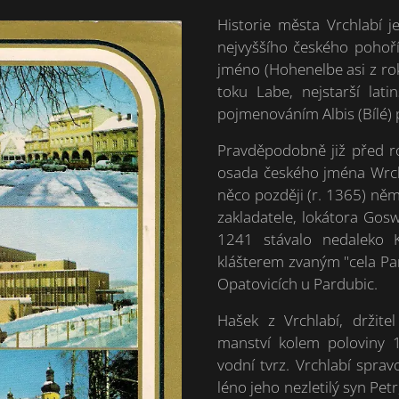
Historie města Vrchlabí j
nejvyššího českého pohoř
jméno (Hohenelbe asi z ro
toku Labe, nejstarší lat
pojmenováním Albis (Bílé) 
Pravděpodobně již před 
osada českého jména Wrc
něco později (r. 1365) n
zakladatele, lokátora Gosw
1241 stávalo nedaleko K
klášterem zvaným "cela Pa
Opatovicích u Pardubic.
Hašek z Vrchlabí, držite
manství kolem poloviny 1
vodní tvrz. Vrchlabí sprav
léno jeho nezletilý syn Pe