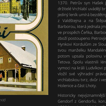
1370. Petrův syn Hašek 
držitelé Vrchlabí uvádějí b
jediný leník umírá bezdětn
z Valdštejna a na Štěpa
Barborou, která jednala j
ve prospěch Čeňka, Barbor
zboží postoupeno Petrovým 
Hynkovi Kordulům ze Sloup
svou manželku Mandalénu
potom upsala polovinu v
Tetova. Spolu vlastnili 
vymoci na králi Ludvíkovi 
vložil své výhradní prá
vrchlabskou tvrz, dvůr i ve
Holenice a část Lhoty.
Historicky nejvýznamněj
.cz)
Gendorf z Gendorfu, koru