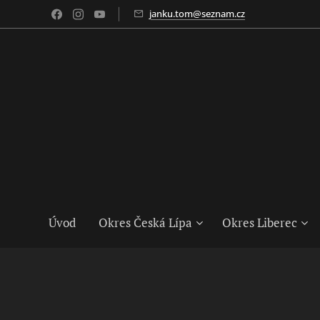
janku.tom@seznam.cz
Úvod
Okres Česká Lípa
Okres Liberec