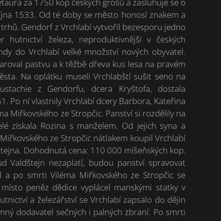
taura za 1750 kop českých grošů a zasluhuje se o
října 1533. Od té doby se město honosí znakem a
 trhů. Gendorf z Vrchlabí vytvořil bezesporu jedno
r hutnictví železa, neproduktivnější v českých
ehdy do Vrchlabí velké množství nových obyvatel.
aroval pastvu a k těžbě dřeva kus lesa na pravém
sta. Na oplátku museli Vrchlabští sušit seno na
ustachie z Gendorfu, dcera Kryštofa, dostala
1. Po ní vlastnily Vrchlabí dcery Barbora, Kateřina
a Miřkovského ze Stropčic. Panství si rozdělily na
elé získala Rozina s manželem. Od jejich syna a
Miřkovského ze Stropčic nátlakem koupil Vrchlabí
štejna. Dohodnutá cena: 110 000 míšeňských kop.
ud Valdštejn nezaplatí, budou panství spravovat
el a po smrti Viléma Miřkovského ze Stropčic se
a místo peněz dědice vyplácel manskými statky v
tnictví a železářství se Vrchlabí zapsalo do dějin
namný dodavatel sečných i palných zbraní. Po smrti