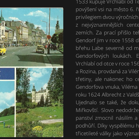
1533 kupuje Vrchlabí od Te
povýšení vsi na město 6. 
privilegiem dvou výročních
z nejvýznamnějších cente
zemích. Za prací přišlo t
Gendorf jim v roce 1558 d
břehu Labe severně od mě
Gendorfových loukách. E
Vrchlabí od otce v roce 156
a Rozina, provdaná za Vilém
třetiny, ale nakonec ho c
Gendorfova vnuka, Viléma 
roku 1624 Albrecht z Vald
Ujednalo se také, že dok
Miřkovští. Slovo nedodrž
panství zmocnil násilím 
podhůří. Díky vyspělému hu
třicetileté války jako výz