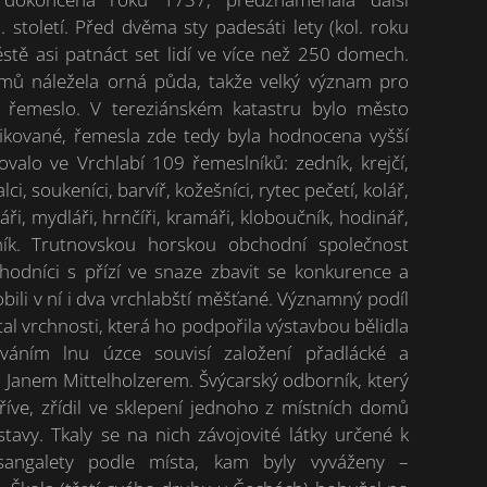
století. Před dvěma sty padesáti lety (kol. roku
stě asi patnáct set lidí ve více než 250 domech.
mů náležela orná půda, takže velký význam pro
o řemeslo. V tereziánském katastru bylo město
fikované, řemesla zde tedy byla hodnocena vyšší
valo ve Vrchlabí 109 řemeslníků: zedník, krejčí,
alci, soukeníci, barvíř, kožešníci, rytec pečetí, kolář,
ři, mydláři, hrnčíři, kramáři, kloboučník, hodinář,
ník. Trutnovskou horskou obchodní společnost
chodníci s přízí ve snaze zbavit se konkurence a
bili v ní i dva vrchlabští měšťané. Významný podíl
l vrchnosti, která ho podpořila výstavbou bělidla
váním lnu úzce souvisí založení přadlácké a
 Janem Mittelholzerem. Švýcarský odborník, který
říve, zřídil ve sklepení jednoho z místních domů
 stavy. Tkaly se na nich závojovité látky určené k
 sangalety podle místa, kam byly vyváženy –