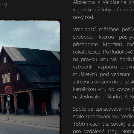
Albrechta z Valdštejna z
.cz)
vojenské zásluhy a finančn
nový rod.
Vrchlabští měšťané požív
svobodu, kterou poskyt
příchodem Morzinů zač
rekatolizace. Po Rudolfově
na pravou víru tak horli
vzbouřili. Vzpouru uro
mušketýrů pod vedením ko
zatčeni a uvrženi do pražsk
katolickou víru do konce 
následovalo příkladu J. A.
Spolu se zpracováváním 
stalo zpracování lnu. Vedl
1590 i cech tkalcovský a z
pro vzdálené trhy. Nor