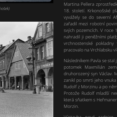
Martina Pellera zprostřed
hošek)
18. století. Krkonošské pl
vyvážely se do severní A
zařadil mezi robotní povin
svých pozemcích. V roce 
nahradil ji peněžními pla
vrchnostenské pokladny 
pracovalo na Vrchlabsku ví
Následníkem Pavla se stal 
potomek Maxmilián zemř
druhorozený syn Václav. M
zanikl po smrti jeho vnuka
Rudolf z Morzinu a po něm
Protože Rudolf mladší nem
která sňatkem s Heřmanem
Morzin.
Výstavba nové radnice,