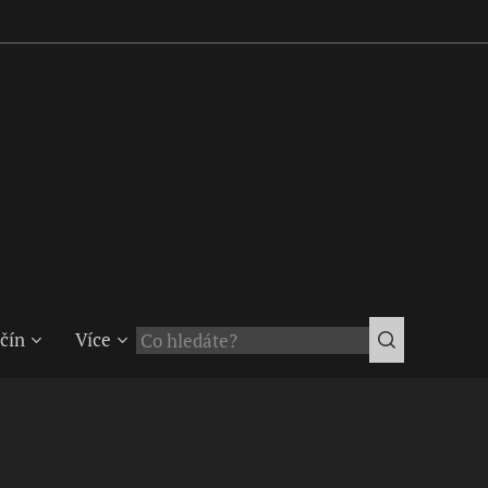
čín
Více