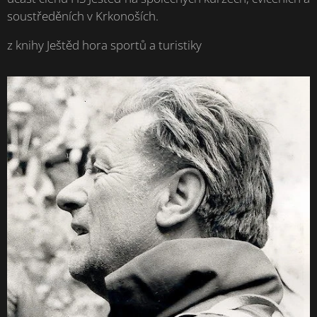
soustředěních v Krkonoších.
z knihy Ještěd hora sportů a turistiky