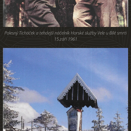
Polesný Ticháček a tehdejší náčelník Horské služby Vele u Bílé smrti
15.září 1961