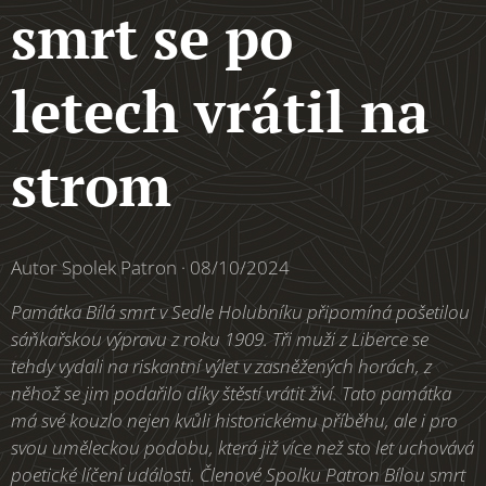
smrt se po
letech vrátil na
strom
Autor Spolek Patron · 08/10/2024
Památka Bílá smrt v Sedle Holubníku připomíná pošetilou
sáňkařskou výpravu z roku 1909. Tři muži z Liberce se
tehdy vydali na riskantní výlet v zasněžených horách, z
něhož se jim podařilo díky štěstí vrátit živí. Tato památka
má své kouzlo nejen kvůli historickému příběhu, ale i pro
svou uměleckou podobu, která již více než sto let uchovává
poetické líčení události. Členové Spolku Patron Bílou smrt