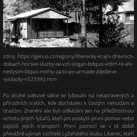
zdroj: https://genus.cz/regiony/liberecky-kraj/v-drevnich-
dobach-horske-sluzby-se-vzil-slogan-bdquo-vidim-te-ale-
neslysim-ldquo-mohly-za-to-po-armade-zdedene-
vysilacky-n523392.htm
Po druhé světové válce se lyžovalo na neupravených a
přírodních tratích, kde docházelo k častým nehodám a
úrazům. Zranění ale byli odkázáni jen na příležitostnou
ochotu jiných lyžařů, kteří jim poskytli první pomoc nebo
zajistili jejich transport. První pomoci se v té době
převážně ujímali cvičitelé Lyžařského klubu Liberec, kteří