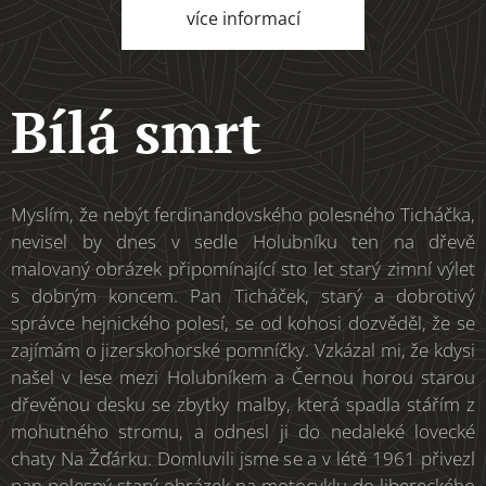
více informací
Bílá smrt
Myslím, že nebýt ferdinandovského polesného Ticháčka,
nevisel by dnes v sedle Holubníku ten na dřevě
malovaný obrázek připomínající sto let starý zimní výlet
s dobrým koncem. Pan Ticháček, starý a dobrotivý
správce hejnického polesí, se od kohosi dozvěděl, že se
zajímám o jizerskohorské pomníčky. Vzkázal mi, že kdysi
našel v lese mezi Holubníkem a Černou horou starou
dřevěnou desku se zbytky malby, která spadla stářím z
mohutného stromu, a odnesl ji do nedaleké lovecké
chaty Na Žďárku. Domluvili jsme se a v létě 1961 přivezl
pan polesný starý obrázek na motocyklu do libereckého