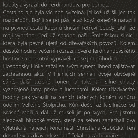
kabáty a vyrazili do Ferdinandova pro pomoc.
Cesta to ale byla víc než svízelná, jelikož už šli jen tak
nazdařbůh. Bořili se po pás, a až když konečně narazili
na pevnou cestu kdesi u dnešní Tetřeví boudy, cítili, že
mají vyhráno. Teď už snadno našli Štolpišskou silnici,
která byla pevně ujetá od dřevařských povozů. Kolem
desáté hodiny večerní rozrazili dveře ferdinandovského
hostince a překotně vyprávěli, co se jim přihodilo.
Hospodský Linke začal se svým synem ihned zajišťovat
záchrannou akci. V Hejnicích sehnali dvoje obyčejné
sáně, další tažené koněm a také tři silné chlapy
vyzbrojené lany, prkny a lucernami. Kolem třiadvacáté
hodiny pak vyrazili na saních tažených koněm vzhůru
údolím Velkého Štolpichu. Kůň došel až k silničce od
Krásné Maří a dál už museli jít po svých. Pro jistotu
sledovali hluboké stopy, které za sebou zanechali dva
výletníci a na jejich konci našli Christiana Arzběcka. Ten
dosud živ a zdráv odevzdaně čekal na záchranáře.