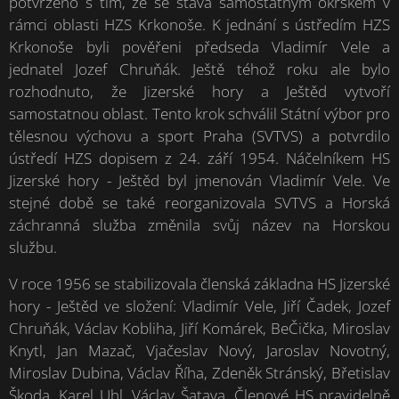
potvrzeno s tím, že se stává samostatným okrskem v
rámci oblasti HZS Krkonoše. K jednání s ústředím HZS
Krkonoše byli pověřeni předseda Vladimír Vele a
jednatel Jozef Chruňák. Ještě téhož roku ale bylo
rozhodnuto, že Jizerské hory a Ještěd vytvoří
samostatnou oblast. Tento krok schválil Státní výbor pro
tělesnou výchovu a sport Praha (SVTVS) a potvrdilo
ústředí HZS dopisem z 24. září 1954. Náčelníkem HS
Jizerské hory - Ještěd byl jmenován Vladimír Vele. Ve
stejné době se také reorganizovala SVTVS a Horská
záchranná služba změnila svůj název na Horskou
službu.
V roce 1956 se stabilizovala členská základna HS Jizerské
hory - Ještěd ve složení: Vladimír Vele, Jiří Čadek, Jozef
Chruňák, Václav Kobliha, Jiří Komárek, BeČička, Miroslav
Knytl, Jan Mazač, Vjačeslav Nový, Jaroslav Novotný,
Miroslav Dubina, Václav Říha, Zdeněk Stránský, Břetislav
Škoda, Karel Uhl, Václav Šatava. Členové HS pravidelně