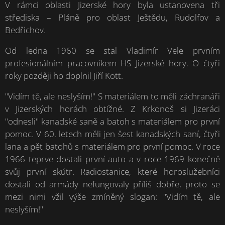
V rámci oblasti Jizerské hory byla ustanovena tři
střediska – Pláně pro oblast Ještědu, Rudolfov a
Bedřichov.
Od ledna 1960 se stal Vladimír Vele prvním
profesionálním pracovníkem HS Jizerské hory. O čtyři
roky později ho doplnil Jiří Kott.
"Vidím tě, ale neslyším!" S materiálem to měli záchranáři
v Jizerských horách obtížné. Z Krkonoš si Jizeráci
"odnesli" kanadské saně a batoh s materiálem pro první
pomoc. V 60. letech měli jen šest kanadských saní, čtyři
lana a pět batohů s materiálem pro první pomoc. V roce
1966 teprve dostali první auto a v roce 1969 konečně
svůj první skútr. Radiostanice, které horoslužebníci
dostali od armády nefungovaly příliš dobře, proto se
mezi nimi vžil výše zmíněný slogan: "Vidím tě, ale
neslyším!"