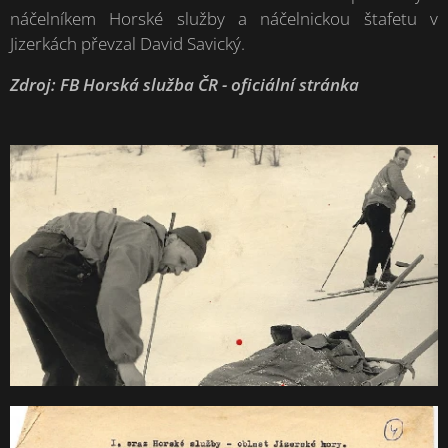
náčelníkem Horské služby a náčelnickou štafetu v
Jizerkách převzal David Savický.
Zdroj: FB Horská služba ČR - oficiální stránka