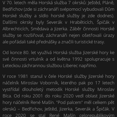
V 70. letech měla Horská služba 7 okrsků: Ještěd, Pláně,
Bedřichov (zde si záchranáři svépomocí vybudovali Dům
Horské služby a sídlo horské služby je zde dodnes).
Dalšími okrsky byly Severák v Hraběticích, Špičák v
Albrechticích, Smědava a Jizerka. Záběr činnosti Horské
služby se rozšiřoval, záchranáři nejen ošetřovali úrazy
ale pořádali také přednášky a značili turistické trasy.
Od konce 80. let využívá Horská služba Jizerské hory ke
své činnosti vrtulník a od května 1992 spolupracuje s
Leteckou záchrannou službou Liberec napřímo.
V roce 1981 stanul v čele Horské služby Jizerské hory
náčelník Miroslav Voborník, kterého pak po 17 letech
vystřídal dlouholetý metodik Horské služby Miroslav
Bíca. Od roku 2001 do roku 2020 vedl oblast Jizerské
hory náčelník René Mašín. "Pod palcem" měl celkem pět
okrsků – Bedřichov, Ještěd, Jizerka, Severák a Špičák. V
roce 2020 se stal René Mašín celorepublikovým