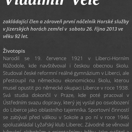
zakládající člen a zároveň první náčelník Horské služby
v Jizerských horách
zemřel v sobotu 26. října 2013 ve
věku 92 let.
Životopis
Narodil se 19. července 1921 v Liberci-Horním
Růžodole, kde navštěvoval i českou obecnou školu.
Studoval české reformní reálné gymnázium v Liberci, ale
přestoupil na německou ekonomickou školu, kterou
musel opustit po německé okupaci Liberce v roce 1938.
Svá studia dokončil v Praze, kde poté pracoval v
Ústředním svazu dopravy, který jej vyslal po osvobození
do Liberce jako oblastního tajemníka. Sportovní činností
se zabýval před válkou v Sokole a po ní v roce 1946
spoluzakládal Lyžařský klub Liberec. Závodně se věnoval
lyžování, skibobům a orientačnímu běhu. Jako cvičitel a