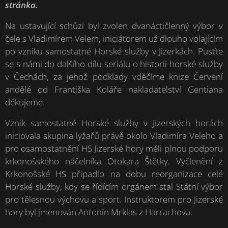
stránka.
Na ustavující schůzi byl zvolen dvanáctičlenný výbor v
čele s Vladimírem Velem, iniciátorem už dlouho volajícím
po vzniku samostatné Horské služby v Jizerkách. Pusťte
se s námi do dalšího dílu seriálu o historii horské služby
v Čechách, za jehož podklady vděčíme knize Červení
andělé od Františka Koláře nakladatelství Gentiana
děkujeme.
Vznik samostatné Horské služby v Jizerských horách
iniciovala skupina lyžařů právě okolo Vladimíra Veleho a
pro osamostatnění HS Jizerské hory měli plnou podporu
krkonošského náčelníka Otokara Štětky. Vyčlenění z
Krkonošské HS připadlo na dobu reorganizace celé
Horské služby, kdy se řídícím orgánem stal Státní výbor
pro tělesnou výchovu a sport. Instruktorem pro Jizerské
hory byl jmenován Antonín Mrklas z Harrachova.