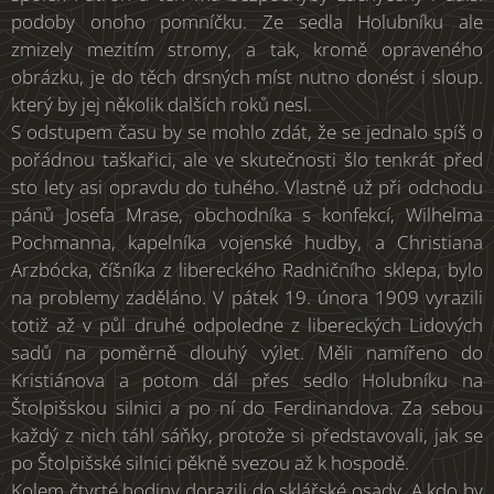
podoby onoho pomníčku. Ze sedla Holubníku ale
zmizely mezitím stromy, a tak, kromě opraveného
obrázku, je do těch drsných míst nutno donést i sloup.
který by jej několik dalších roků nesl.
S odstupem času by se mohlo zdát, že se jednalo spíš o
pořádnou taškařici, ale ve skutečnosti šlo tenkrát před
sto lety asi opravdu do tuhého. Vlastně už při odchodu
pánů Josefa Mrase, obchodníka s konfekcí, Wilhelma
Pochmanna, kapelníka vojenské hudby, a Christiana
Arzbócka, číšníka z libereckého Radničního sklepa, bylo
na problemy zaděláno. V pátek 19. února 1909 vyrazili
totiž až v půl druhé odpoledne z libereckých Lidových
sadů na poměrně dlouhý výlet. Měli namířeno do
Kristiánova a potom dál přes sedlo Holubníku na
Štolpišskou silnici a po ní do Ferdinandova. Za sebou
každý z nich táhl sáňky, protože si představovali, jak se
po Štolpišské silnici pěkně svezou až k hospodě.
Kolem čtvrté hodiny dorazili do sklářské osady. A kdo by