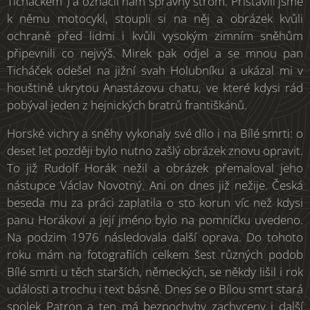
Ticháčkem") a označil nám správný strom. Přistavili jsme
k němu motocykl, stoupli si na něj a obrázek kvůli
ochraně před lidmi i kvůli vysokým zimním sněhům
připevnili co nejvýš. Mirek pak odjel a se mnou pan
Ticháček odešel na jižní svah Holubníku a ukázal mi v
houštině ukrytou Anastázovu chatu, ve které kdysi rád
pobýval jeden z hejnických bratrů františkánů.
Horské vichry a sněhy vykonaly své dílo i na Bílé smrti: o
deset let později bylo nutno zašlý obrázek znovu opravit.
To již Rudolf Horák nežil a obrázek přemaloval jeho
nástupce Václav Novotný. Ani on dnes již nežije. Česká
beseda mu za práci zaplatila o sto korun víc než kdysi
panu Horákovi a její jméno bylo na pomníčku uvedeno.
Na podzim 1976 následovala další oprava. Do tohoto
roku mám na fotografiích celkem šest různých podob
Bílé smrti u těch starších, německých, se někdy lišil i rok
události a trochu i text básně. Dnes se o Bílou smrt stará
spolek Patron a ten má bezpochyby zachyceny i další