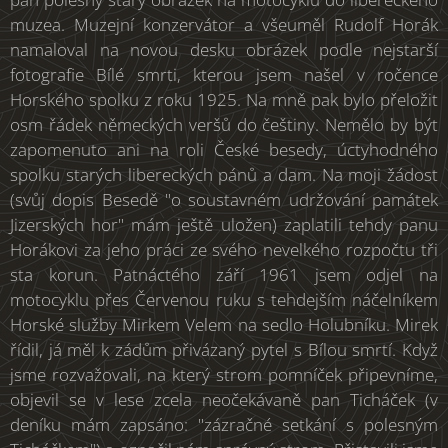
muzea. Muzejní konzervátor a všeuměl Rudolf Horák
namaloval na novou desku obrázek podle nejstarší
fotografie Bílé smrti, kterou jsem našel v ročence
Horského spolku z roku 1925. Na mně pak bylo přeložit
osm řádek německých veršů do češtiny. Nemělo by být
zapomenuto ani na roli České besedy, úctyhodného
spolku starých libereckých pánů a dam. Na moji žádost
(svůj dopis Besedě "o soustavném udržování památek
Jizerských hor" mám ještě uložen) zaplatili tehdy panu
Horákovi za jeho práci ze svého nevelkého rozpočtu tři
sta korun. Patnáctého září 1961 jsem odjel na
motocyklu přes Červenou ruku s tehdejším náčelníkem
Horské služby Mirkem Velem na sedlo Holubníku. Mirek
řídil, já měl k zádům přivázaný pytel s Bílou smrtí. Když
jsme rozvažovali, na který strom pomníček připevníme,
objevil se v lese zcela neočekávaně pan Ticháček (v
deníku mám zapsáno: "zázračné setkání s polesným