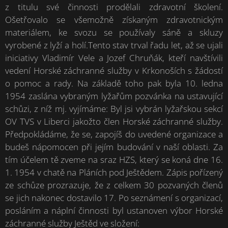
z titulu své činnosti prodělali zdravotní školení.
Ošetřovalo se všemožně získaným zdravotnickým
materiálem, ke svozu se používaly sáně a skluzy
vyrobené z lyží a holí.Tento stav trval řadu let, až se ujali
iniciativy Vladimír Vele a Jozef Chruňák, kteří navštívili
vedení Horské záchranné služby v Krkonoších s žádostí
o pomoc a rady. Na základě toho pak byla 10. ledna
1954 zaslána vybraným lyžařům pozvánka na ustavující
schůzi, z níž mj. vyjímáme: Byl jsi vybrán lyžařskou sekcí
OV TVS v Liberci jakožto člen Horské záchranné služby.
Předpokládáme, že se, zapojíš do uvedené organizace a
budeš nápomocen při jejím budování v naší oblasti. Za
tím účelem tě zveme na sraz HZS, který se koná dne 16.
1. 1954 v chatě na Pláních pod Ještědem. Zápis pořízený
ze schůze prozrazuje, že z celkem 30 pozvaných členů
se jich nakonec dostavilo 17. Po seznámení s organizací,
posláním a náplní činnosti byl ustanoven výbor Horské
záchranné služby Ještěd ve složení: