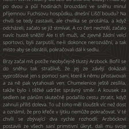
po dvou a půl hodinách brouzdání ve sněhu minul
příjemnou Fuchsovu hospůdku, dnešní Liščí boudu? Na
chvíli se tedy zastavili, ale chvilka se protáhla, a když
odcházeli, začalo se již stmívat. A co čert nechtěl, začalo
navíc hustě sněžit! Ale ti tři muži, ač zjevně žádní velcí
sportovci, byli zarputilí, ne-li dokonce nerozvážní, a tak
místo aby se obrátili, pokračovali dál k sedlu.
Brzy začal mít potíže neobyčejně tlustý Arzbock. Bořil se
do sněhu tak strašlivě, že jej ze závějí dokázali
vyprošťovat jen s pomocí saní, které k němu přistavovali
a za ně pak vytahovali ven. Chumelenice ještě zesílila,
takže bylo i těžké udržet správný směr. A kousek za
sedlem se pánům skutečně podařilo cestu ztratit, když
zahnuli příliš doleva. To už toho měl tlouštík víc než dost
a oznámil, že pro křeče v lýtku nemůže pokračovat. V té
chvíli se zbývající dva rychle rozhodli: Arzbóckovi
postavili ze všech saní primitivní úkryt, dali mu svoje