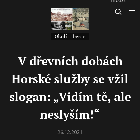
Okolí Liberce
V dřevních dobách
Horské služby se vžil
slogan: „Vidím tě, ale
neslyším!“
26.12.2021