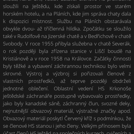
sloužili na Ještědu, kde získali prostor ve starém
horském hotelu, a na Pláních, kde jim správa chaty dala
k dispozici místnost. Službu na Pláních obstarávala
obvykle dvou- až tříčlenná hlídka. Zpočátku se sloužilo
také v Rudolfově na Jizerské chatě a v Bedřichově v chatě
Svobody. V roce 1955 přibyla služebna v chatě Severák,
o rok později byla zřízena stanice v Liščí boudě na
Kristiánově a v roce 1958 na Královce. Začátky činnosti
byly těžké a vybavení záchrannou technikou bylo velmi
skrovné. Výstroj a výzbroj si pořizovali členové z
vlastních prostředků, až teprve později obdrželi
jednotné oblečení. Oblastní vedení HS Krkonoše
ještědské záchranáře postupně vybavovalo prostředky,
jako byly kanadské sáně, záchranný člun, svozné deky,
nejnutnější obvazový materiál, výstražné značky apod.
Obvazový materiál poskytl Červený kříž s podmínkou, že
se členové HS stanou i jeho členy. Velkým přínosem byla
účast členů HS Ještěd na společných kurzech, cvičeních a