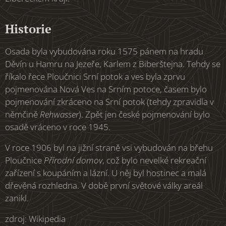
Historie
Osada byla vybudována roku 1575 pánem na hradu
Děvín u Hamru na Jezeře, Karlem z Biberštejna. Tehdy se
říkalo řece Ploučnici Srní potok a ves byla zprvu
pojmenována Nová Ves na Srním potoce, časem bylo
pojmenování zkráceno na Srní potok (tehdy zpravidla v
němčině
Rehwasser
). Zpět jen české pojmenování bylo
osadě vráceno v roce 1945.
V roce 1906 byl na jižní straně vsi vybudován na břehu
Ploučnice
Přírodní domov
, což bylo nevelké rekreační
zařízení s koupáním a lázní. U něj byl hostinec a malá
dřevěná rozhledna. V době první světové války areál
zanikl.
zdroj: Wikipedia