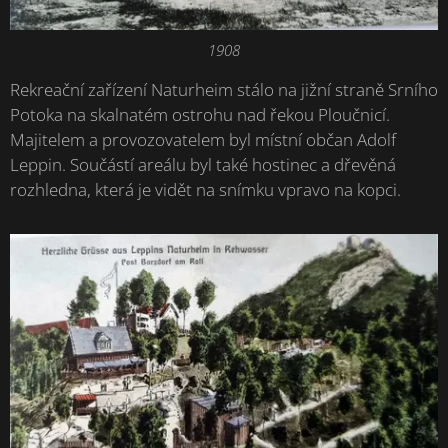
1908
Rekreační zařízení Naturheim stálo na jižní straně Srního
Potoka na skalnatém ostrohu nad řekou Ploučnicí.
Majitelem a provozovatelem byl místní občan Adolf
Leppin. Součástí areálu byl také hostinec a dřevěná
rozhledna, která je vidět na snímku vpravo na kopci.