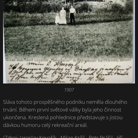
1907
Sláva tohoto prospěšného podniku neměla dlouhého
trvání. Během první světové války byla jeho činnost
ukončena. Kreslená pohlednice představuje s jistou
dávkou humoru celý rekreační areál.
(Zdroj: Jaroslav Kovařík - Milan Krčil - Petr Prášil - Jiří