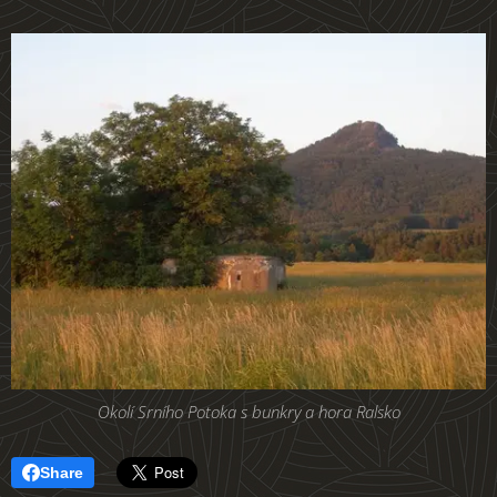
Okolí Srního Potoka s bunkry a hora Ralsko
Share