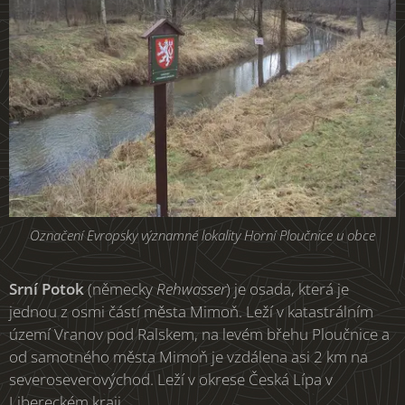
Označení Evropsky významné lokality Horní Ploučnice u obce
Srní Potok
(německy
Rehwasser
) je osada, která je
jednou z osmi částí města Mimoň. Leží v katastrálním
území Vranov pod Ralskem, na levém břehu Ploučnice a
od samotného města Mimoň je vzdálena asi 2 km na
severoseverovýchod. Leží v okrese Česká Lípa v
Libereckém kraji.