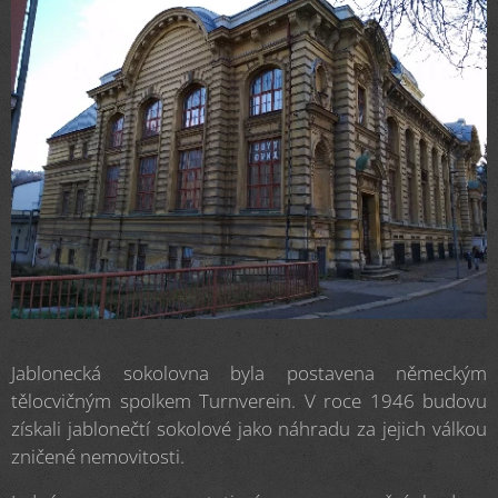
Jablonecká sokolovna byla postavena německým
tělocvičným spolkem Turnverein. V roce 1946 budovu
získali jablonečtí sokolové jako náhradu za jejich válkou
zničené nemovitosti.