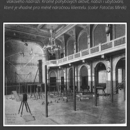
vlakového nádraží. Kromě pohybových aktivit, nabízí i ubytování,
které je vhodné pro méně náročnou klientelu. (color Fotočas Mirek)