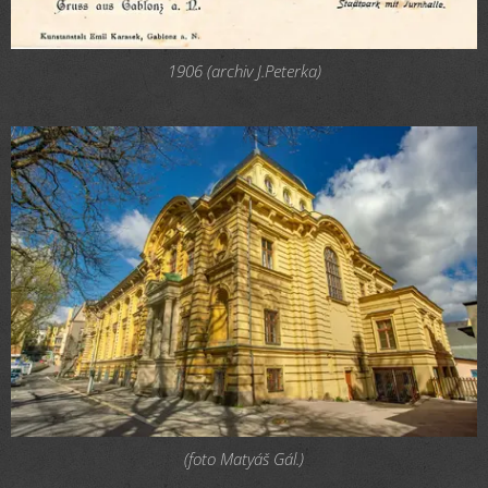
1906 (archiv J.Peterka)
(foto Matyáš Gál.)