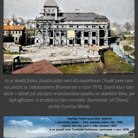
to je skvělá fotka, fasáda ještě není do kanárkova! Chodil jsem tam
na pinčes se Sebastianem Brunnerem v roce 1976. Starší kluci tam
večer v šatně pili ostošest vratislavickou kyselku ve skleněné láhvi, jak
byli vyflusaní. A strašně to tam smrdělo. (komentář: Jiří Štancl,
archiv Fotočas Mirek)