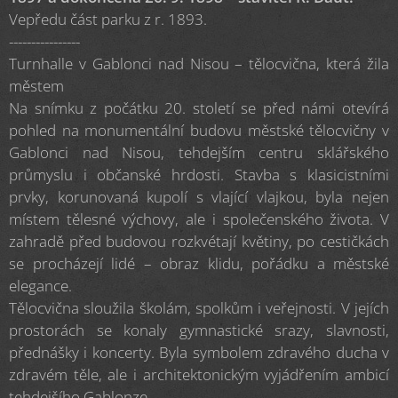
Vepředu část parku z r. 1893.
----------------
Turnhalle v Gablonci nad Nisou – tělocvična, která žila
městem
Na snímku z počátku 20. století se před námi otevírá
pohled na monumentální budovu městské tělocvičny v
Gablonci nad Nisou, tehdejším centru sklářského
průmyslu i občanské hrdosti. Stavba s klasicistními
prvky, korunovaná kupolí s vlající vlajkou, byla nejen
místem tělesné výchovy, ale i společenského života. V
zahradě před budovou rozkvétají květiny, po cestičkách
se procházejí lidé – obraz klidu, pořádku a městské
elegance.
Tělocvična sloužila školám, spolkům i veřejnosti. V jejích
prostorách se konaly gymnastické srazy, slavnosti,
přednášky i koncerty. Byla symbolem zdravého ducha v
zdravém těle, ale i architektonickým vyjádřením ambicí
tehdejšího Gablonze.