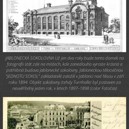
JABLONECKÁ SOKOLOVNA Už jen dva roky bude tento domek na
fotografii stát zde na místech, kde zanedlouho vyroste krásná a
potřebná budova jablonecké sokolovny. Jabloneckou tělocvičnou
"JEDNOTU SOKOL" zakladatelé založili v Jablonci nad Nisou v září
roku 1894. Objekt sokolovny (tehdy Turnhalle) byl postaven za
neuvěřitelný jeden rok, v letech 1897–1898 (color Fotočas)