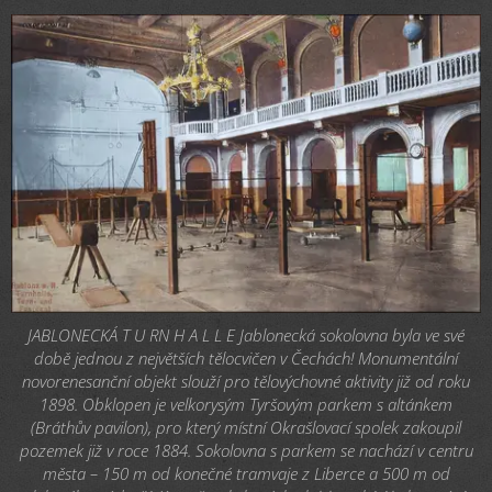
JABLONECKÁ T U RN H A L L E Jablonecká sokolovna byla ve své
době jednou z největších tělocvičen v Čechách! Monumentální
novorenesanční objekt slouží pro tělovýchovné aktivity již od roku
1898. Obklopen je velkorysým Tyršovým parkem s altánkem
(Bráthův pavilon), pro který místní Okrašlovací spolek zakoupil
pozemek již v roce 1884. Sokolovna s parkem se nachází v centru
města – 150 m od konečné tramvaje z Liberce a 500 m od