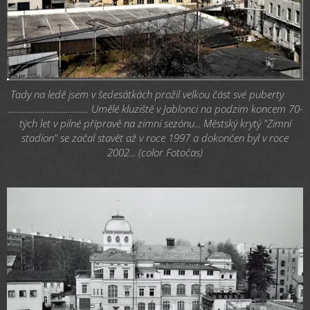
Tady na ledě jsem v šedesátkách prožil velkou část své puberty 😃
....................................... Umělé kluziště v Jablonci na podzim koncem 70-
tých let v pilné přípravě na zimní sezónu... Městský krytý "Zimní
stadion" se začal stavět až v roce 1997 a dokončen byl v roce
2002... (color Fotočas)