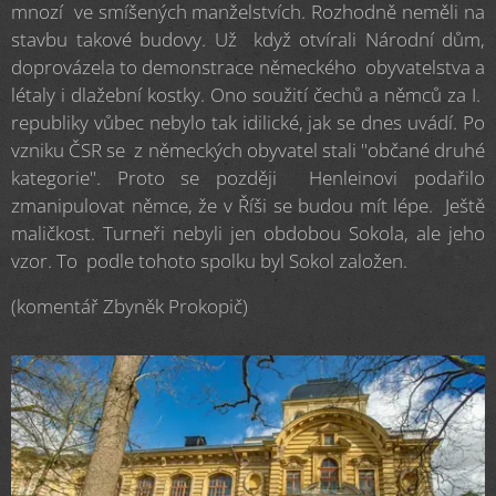
mnozí ve smíšených manželstvích. Rozhodně neměli na
stavbu takové budovy. Už když otvírali Národní dům,
doprovázela to demonstrace německého obyvatelstva a
létaly i dlažební kostky. Ono soužití čechů a němců za I.
republiky vůbec nebylo tak idilické, jak se dnes uvádí. Po
vzniku ČSR se z německých obyvatel stali "občané druhé
kategorie". Proto se později Henleinovi podařilo
zmanipulovat němce, že v Říši se budou mít lépe. Ještě
maličkost. Turneři nebyli jen obdobou Sokola, ale jeho
vzor. To podle tohoto spolku byl Sokol založen.
(komentář Zbyněk Prokopič)