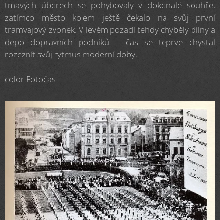
tmavých úborech se pohybovaly v dokonalé souhře,
zatímco město kolem ještě čekalo na svůj první
tramvajový zvonek. V levém pozadí tehdy chyběly dílny a
depo dopravních podniků – čas se teprve chystal
rozeznít svůj rytmus moderní doby.
color Fotočas