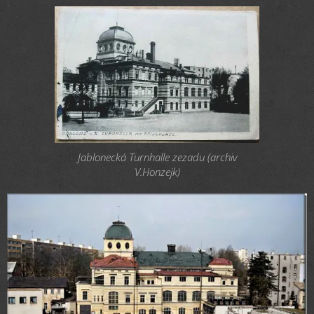
Jablonecká Turnhalle zezadu (archiv
V.Honzejk)