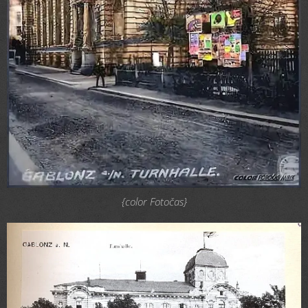
{color Fotočas}