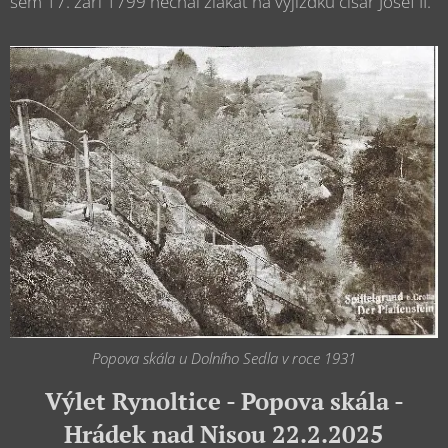
sem 17. září 1799 nechal zlákat na vyjížďku císař Josef II.
Popova skála u Dolního Sedla v roce 1931
Výlet Rynoltice - Popova skála -
Hrádek nad Nisou 22.2.2025