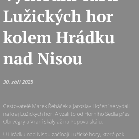
Lužických hor
kolem Hrádku
nad Nisou
30. září 2025
Cestovatelé Marek Řeháček a Jaroslav Hoření se vydali
na kraj Lužických hor. A vzali to od Horního Sedla přes
Obrvégry a Vraní skály až na Popovu skálu.
U Hrádku nad Nisou začínají Lužické hory, které pak