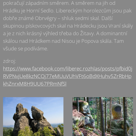
pokračují západním směrem. A směrem na jih od
Hrádku je Horní Sedlo. Libereckým horolezcům jsou pak
dobře známé Obrvégry – shluk sedmi skal. Další
skupinou pískovcových skal na Hrádecku jsou Vraní skály
a je z nich krásný výhled třeba do Žitavy. A dominantní
skálou nad Hrádkem nad Nisou je Popova skála. Tam
všude se podíváme.
zdroj:
https://www.facebook.com/liberec.rozhlas/posts/pfbid0j
RVPNvjUe8kzNCQj77eMUuVUhVFt6oBdXHuhv5ZrRbHp
khZnrxM8H9UU67PRmNfSl