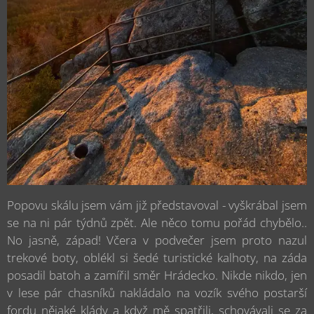
Popovu skálu jsem vám již představoval - vyškrábal jsem
se na ni pár týdnů zpět. Ale něco tomu pořád chybělo..
No jasně, západ! Včera v podvečer jsem proto nazul
trekové boty, oblékl si šedé turistické kalhoty, na záda
posadil batoh a zamířil směr Hrádecko. Nikde nikdo, jen
v lese pár chasníků nakládalo na vozík svého postarší
fordu nějaké klády a když mě spatřili, schovávali se za