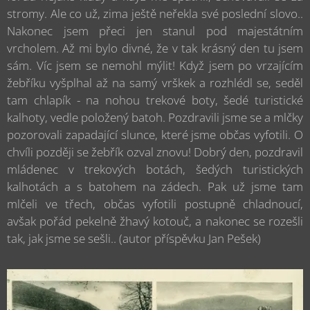
stromy. Ale co už, zima ještě neřekla své poslední slovo..
Nakonec jsem přeci jen stanul pod majestátním
vrcholem. Až mi bylo divné, že v tak krásný den tu jsem
sám. Víc jsem se nemohl mýlit! Když jsem po vrzajícím
žebříku vyšplhal až na samý vrškek a rozhlédl se, seděl
tam chlapík - na nohou trekové boty, šedé turistické
kalhoty, vedle položený batoh. Pozdravili jsme se a mlčky
pozorovali zapadající slunce, které jsme občas vyfotili. O
chvíli později se žebřík ozval znovu! Dobrý den, pozdravil
mládenec v trekových botách, šedých turistických
kalhotách a s batohem na zádech. Pak už jsme tam
mlčeli ve třech, občas vyfotili postupně chladnoucí,
avšak pořád pekelně žhavý kotouč, a nakonec se rozešli
tak, jak jsme se sešli.. (autor příspěvku Jan Pešek)