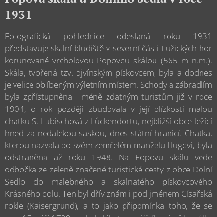
1931
Fotografická pohlednice odeslaná roku 1931
představuje skalní bludiště v severní části Lužických hor
korunované vrcholovou Popovou skálou (565 m n.m.).
Skála, tvořená tzv. ojvínským pískovcem, byla a dodnes
je velice oblíbeným výletním místem. Schody a zábradlím
byla zpřístupněna i méně zdatným turistům již v roce
1904, o rok později zbudovala v její blízkosti malou
chatku S. Lubischová z Lůckendortu, nejbližší obce ležící
hned za nedalekou saskou, dnes státní hranicí. Chatka,
kterou nazvala po svém zemřelém manželu Hugovi, byla
odstraněna až roku 1948. Na Popovu skálu vede
odbočka ze zeleně značené turistické cesty z obce Dolní
Sedlo do malebného a skalnatého pískovcového
Krásného dolu. Ten byl dřív znám i pod jménem Císařská
rokle (Kaisergrund), a to jako připomínka toho, že se