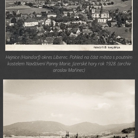
Hejnice (Haindorf) okres Liberec. Pohled na část města s poutním
kostelem Navštívení Panny Marie. Jizerské hory rok 1928. (archiv
aroslav Mařinec)