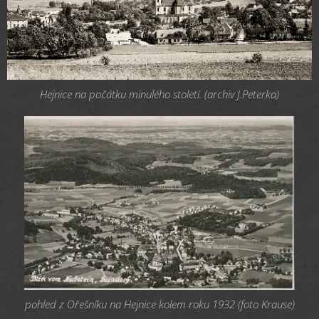
Hejnice na počátku minulého století. (archiv J.Peterka)
pohled z Ořešníku na Hejnice kolem roku 1932 (foto Krause)