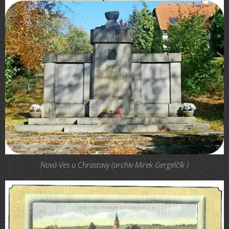
Nová Ves u Chrastavy (archiv Mirek Gergelčík )