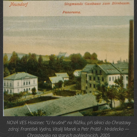
NOVÁ VES Hostinec "U hrušně" na Růžku, při silnici do Chrastavy
zdroj: František Vydra, Vitalij Marek a Petr Prášil - Hrádecko —
Chrastavsko na starých pohlednicích, 2005