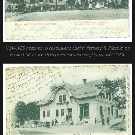
NOVÁ VES hostinec „U rakouského císaře“, řeznictví R. Půschla, po
vzniku ČSR v roce 1918 přejmenováno na „Lipový dvůr“ 1906