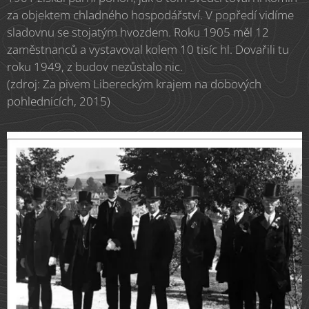
za objektem chladného hospodářství. V popředí vidíme
sladovnu se stojatým hvozdem. Roku 1905 měl 12
zaměstnanců a vystavoval kolem 10 tisíc hl. Dovařili tu
roku 1949, z budov nezůstalo nic.
(zdroj: Za pivem Libereckým krajem na dobových
pohlednicích, 2015)