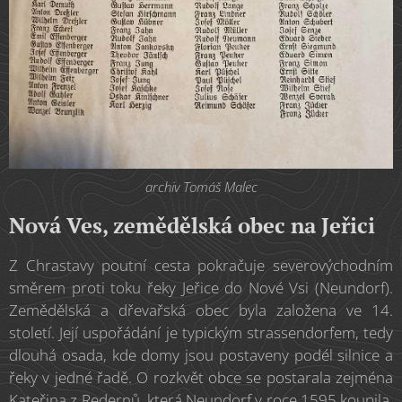
archiv Tomáš Malec
Nová Ves, zemědělská obec na Jeřici
Z Chrastavy poutní cesta pokračuje severovýchodním
směrem proti toku řeky Jeřice do Nové Vsi (Neundorf).
Zemědělská a dřevařská obec byla založena ve 14.
století. Její uspořádání je typickým strassendorfem, tedy
dlouhá osada, kde domy jsou postaveny podél silnice a
řeky v jedné řadě. O rozkvět obce se postarala zejména
Kateřina z Redernů, která Neundorf v roce 1595 koupila.