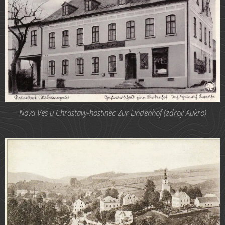
Nová Ves u Chrastavy-hostinec Zur Lindenhof (zdroj: Aukro)