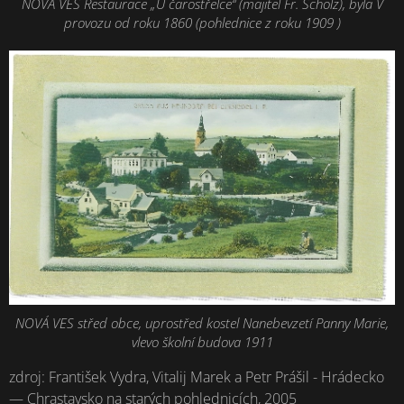
NOVÁ VES Restaurace „U čarostřelce“ (majitel Fr. Scholz), byla V
provozu od roku 1860 (pohlednice z roku 1909 )
NOVÁ VES střed obce, uprostřed kostel Nanebevzetí Panny Marie,
vlevo školní budova 1911
zdroj: František Vydra, Vitalij Marek a Petr Prášil - Hrádecko
— Chrastavsko na starých pohlednicích, 2005