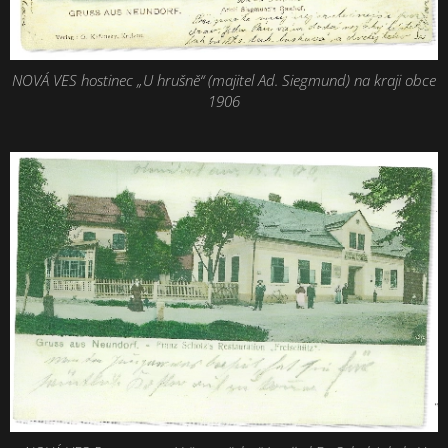
NOVÁ VES hostinec „U hrušně“ (majitel Ad. Siegmund) na kraji obce
1906