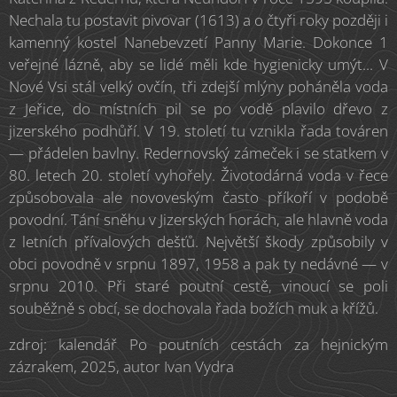
Nechala tu postavit pivovar (1613) a o čtyři roky později i
kamenný kostel Nanebevzetí Panny Marie. Dokonce 1
veřejné lázně, aby se lidé měli kde hygienicky umýt... V
Nové Vsi stál velký ovčín, tři zdejší mlýny poháněla voda
z Jeřice, do místních pil se po vodě plavilo dřevo z
jizerského podhůří. V 19. století tu vznikla řada továren
— přádelen bavlny. Redernovský zámeček i se statkem v
80. letech 20. století vyhořely. Životodárná voda v řece
způsobovala ale novoveským často příkoří v podobě
povodní. Tání sněhu v Jizerských horách, ale hlavně voda
z letních přívalových dešťů. Největší škody způsobily v
obci povodně v srpnu 1897, 1958 a pak ty nedávné — v
srpnu 2010. Při staré poutní cestě, vinoucí se poli
souběžně s obcí, se dochovala řada božích muk a křížů.
zdroj: kalendář Po poutních cestách za hejnickým
zázrakem, 2025, autor Ivan Vydra