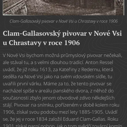
Clam-Gallasovský pivovar v Nové Vsi u Chrastavy v roce 1906
Clam-Gallasovský pivovar v Nové Vsi
u Chrastavy v roce 1906
V Nové Vsi bychom možná průmyslový pivovar nečekali,
ale stával tu, a s velmi dlouhou tradicí. Anton Ressel
uvádí, že již roku 1613, za Kateřiny z Redernu, která
seděla na Nové Vsi jako na svém vdovském sídle, tu
uvařili první várku. Máme za to, že tento pivovar se
nacházel spíše v areálu panského dvora, z něhož do
současnosti zbylo jenom obvodové zdivo někdejších
stájí. Pivovar na snímku, pořízeném v době kolem roku
1906, získal svou podobu mezí lety 1885-1905. Uvádí
se, že jej v roce 1834 založil Eduard Clam-Gallas. Roku
1901 získal parní pohon, jak o tom svědčí tovární komín