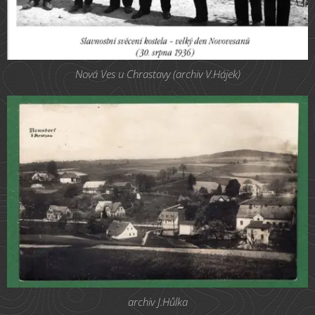
Nová Ves u Chrastavy (archiv V.Hájek)
archiv J.Hůlka