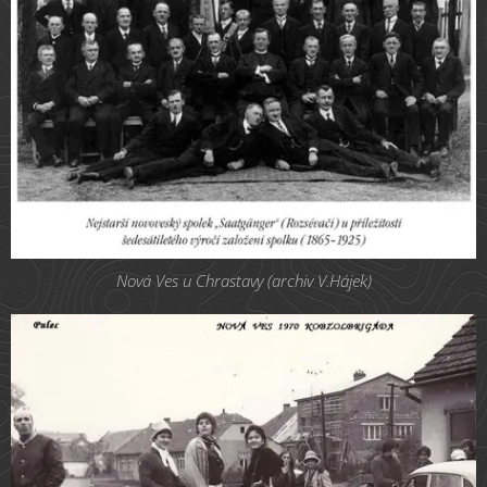
Nová Ves u Chrastavy (archiv V.Hájek)