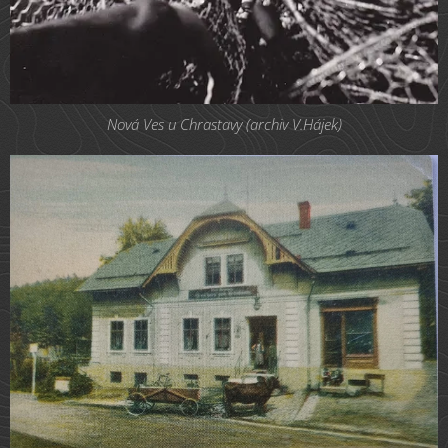
Nová Ves u Chrastavy (archiv V.Hájek)