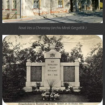
Nová Ves u Chrastavy (archiv Mirek Gergelčík )