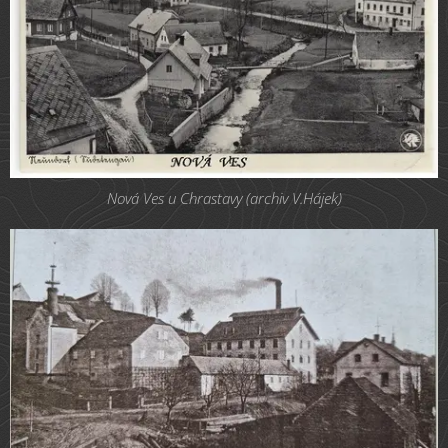
Nová Ves u Chrastavy (archiv V.Hájek)