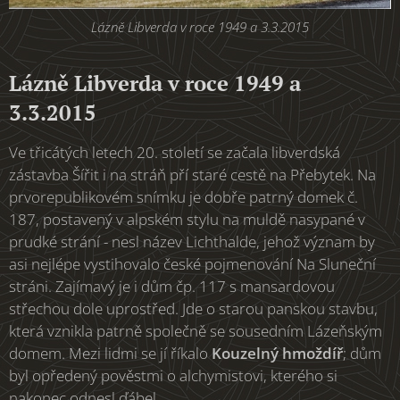
Lázně Libverda v roce 1949 a 3.3.2015
Lázně Libverda v roce 1949 a
3.3.2015
Ve třicátých letech 20. století se začala libverdská
zástavba Šířit i na stráň pří staré cestě na Přebytek. Na
prvorepublikovém snímku je dobře patrný domek č.
187, postavený v alpském stylu na muldě nasypané v
prudké strání - nesl název Lichthalde, jehož význam by
asi nejlépe vystihovalo české pojmenování Na Sluneční
stráni. Zajímavý je i dům čp. 117 s mansardovou
střechou dole uprostřed. Jde o starou panskou stavbu,
která vznikla patrně společně se sousedním Lázeňským
domem. Mezi lidmi se jí říkalo
Kouzelný hmoždíř
; dům
byl opředený pověstmi o alchymistovi, kterého si
nakonec odnesl ďábel.