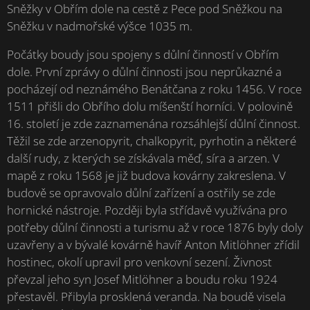
Sněžky v Obřím dole na cestě z Pece pod Sněžkou na
Sněžku v nadmořské výšce 1035 m.
Počátky boudy jsou spojeny s důlní činností v Obřím
dole. První zprávy o důlní činnosti jsou neprůkazné a
pocházejí od neznámého Benátčana z roku 1456. V roce
1511 přišli do Obřího dolu míšenští horníci. V polovině
16. století je zde zaznamenána rozsáhlejší důlní činnost.
Těžil se zde arzenopyrit, chalkopyrit, pyrhotin a některé
další rudy, z kterých se získávala měď, síra a arzen. V
mapě z roku 1568 je již budova kovárny zakreslena. V
budově se opravovalo důlní zařízení a ostřily se zde
hornické nástroje. Později byla střídavě využívána pro
potřeby důlní činnosti a turismu až v roce 1876 byly doly
uzavřeny a v bývalé kovárně havíř Anton Mitlöhner zřídil
hostinec, okolí upravil pro venkovní sezení. Živnost
převzal jeho syn Josef Mitlöhner a boudu roku 1924
přestavěl. Přibyla prosklená veranda. Na boudě visela