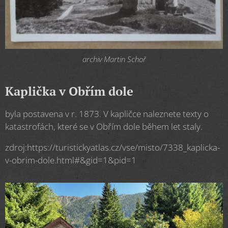
archiv Martin Schoř
Kaplička v Obřím dole
byla postavena v r. 1873. V kapličce naleznete texty o
katastrofách, které se v Obřím dole během let staly.
zdroj:https://turistickyatlas.cz/vse/misto/7338_kaplicka-
v-obrim-dole.html#&gid=1&pid=1