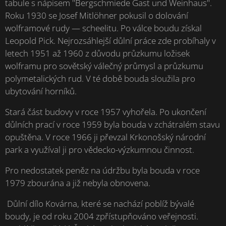
tabule s nápisem "Bergschmiede Gast und Weinhaus".
Roku 1930 se Josef Mitlöhner pokusil o dolování
wolframové rudy — scheelitu. Po válce boudu získal
Leopold Pick. Nejrozsáhlejší důlní práce zde probíhaly v
letech 1951 až 1960 z důvodu průzkumu ložisek
wolframu pro sovětský válečný průmysl a průzkumu
polymetalických rud. V té době bouda sloužila pro
ubytování horníků.
Stará část budovy v roce 1957 vyhořela. Po ukončení
důlních prací v roce 1959 byla bouda v zchátralém stavu
opuštěna. V roce 1966 ji převzal Krkonošský národní
park a využíval ji pro vědecko-výzkumnou činnost.
Pro nedostatek peněz na údržbu byla bouda v roce
1979 zbourána a již nebyla obnovena.
Důlní dílo Kovárna, které se nachází poblíž bývalé
boudy, je od roku 2004 zpřístupňováno veřejnosti.