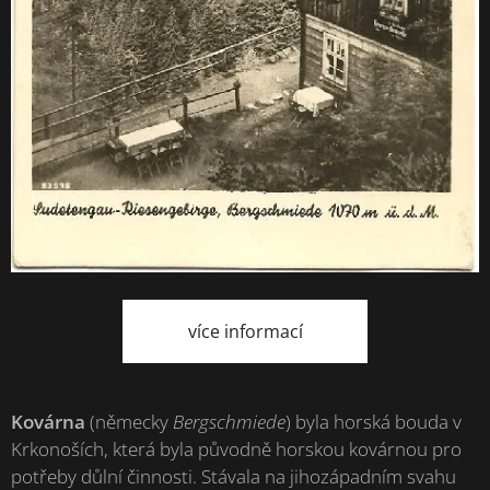
více informací
Kovárna
(německy
Bergschmiede
) byla horská bouda v
Krkonoších, která byla původně horskou kovárnou pro
potřeby důlní činnosti. Stávala na jihozápadním svahu