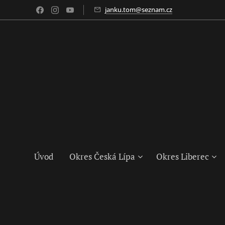
janku.tom@seznam.cz
Úvod
Okres Česká Lípa
Okres Liberec