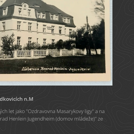
dkovicích n.M
tých let jako "Ozdravovna Masarykovy ligy" a na
nrad Henlein Jugendheim (domov mládeže)" ze