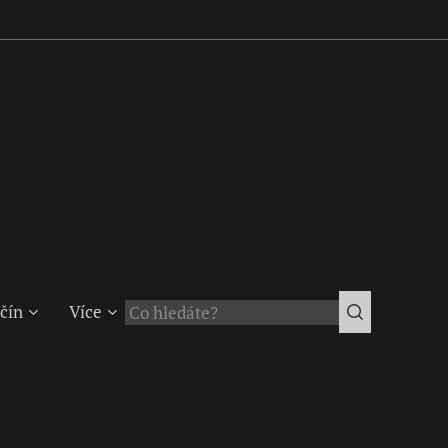
čín
Více