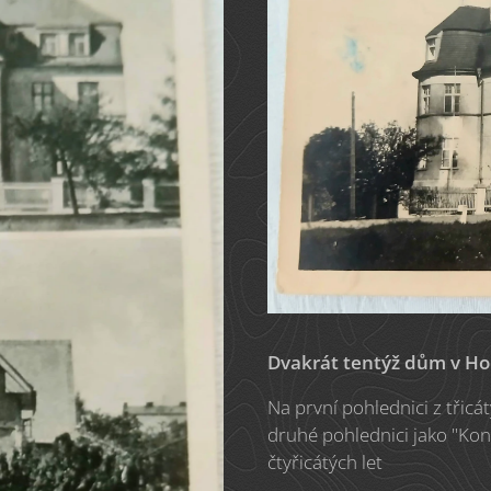
Dvakrát tentýž dům v Ho
Na první pohlednici z třicá
druhé pohlednici jako "Ko
čtyřicátých let