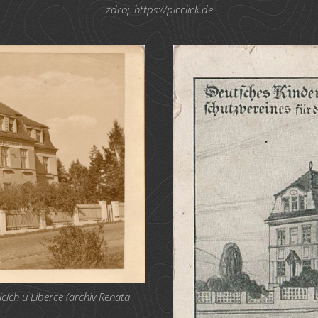
zdroj: https://picclick.de
cích u Liberce (archiv Renata