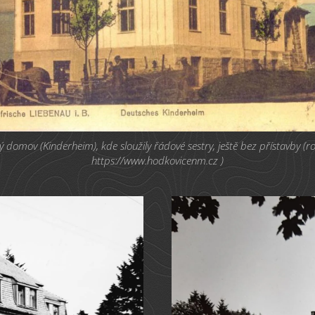
ý domov (Kinderheim), kde sloužily řádové sestry, ještě bez přístavby (ro
https://www.hodkovicenm.cz )