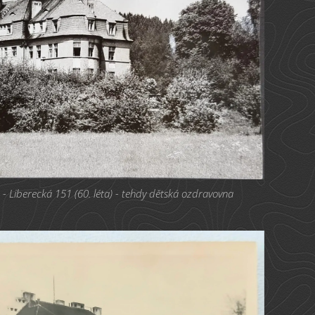
 Liberecká 151 (60. léta) - tehdy dětská ozdravovna