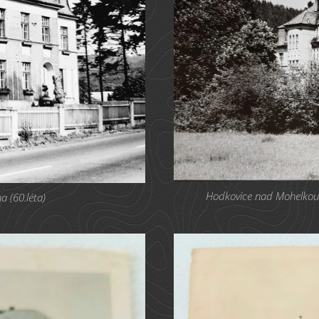
Hodkovice nad Mohelkou -
 (60.léta)