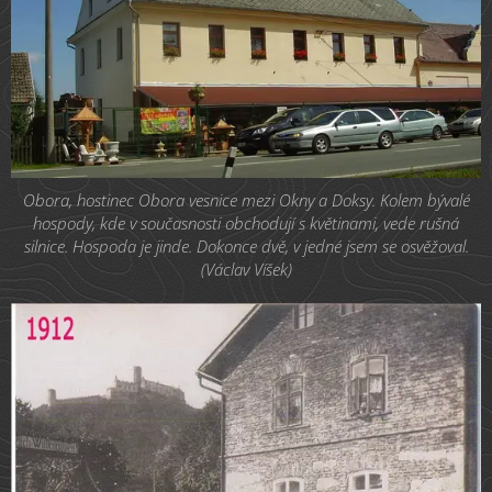
Obora, hostinec Obora vesnice mezi Okny a Doksy. Kolem bývalé
hospody, kde v současnosti obchodují s květinami, vede rušná
silnice. Hospoda je jinde. Dokonce dvě, v jedné jsem se osvěžoval.
(Václav Víšek)