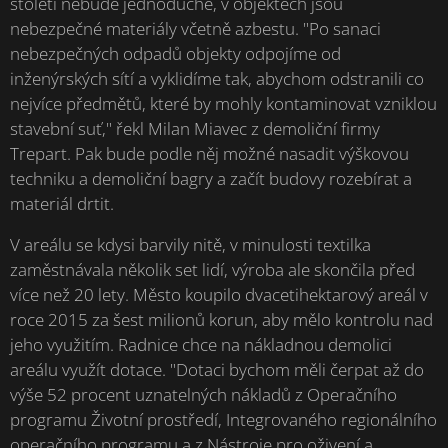
století nebude jednoduché, v objektech jsou
nebezpečné materiály včetně azbestu. "Po sanaci
nebezpečných odpadů objekty odpojíme od
inženýrských sítí a vyklidíme tak, abychom odstranili co
nejvíce předmětů, které by mohly kontaminovat vzniklou
stavební suť," řekl Milan Miavec z demoliční firmy
Trepart. Pak bude podle něj možné nasadit výškovou
techniku a demoliční bagry a začít budovy rozebírat a
materiál drtit.
V areálu se kdysi barvily nitě, v minulosti textilka
zaměstnávala několik set lidí, výroba ale skončila před
více než 20 lety. Město koupilo dvacetihektarový areál v
roce 2015 za šest milionů korun, aby mělo kontrolu nad
jeho využitím. Radnice chce na nákladnou demolici
areálu využít dotace. "Dotaci bychom měli čerpat až do
výše 52 procent uznatelných nákladů z Operačního
programu Životní prostředí, Integrovaného regionálního
operačního programu a z Nástroje pro oživení a