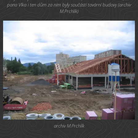
pana Vlka i ten dům za ním byly součástí tovární budovy (archiv
M.Prchlík)
archiv M.Prchlík