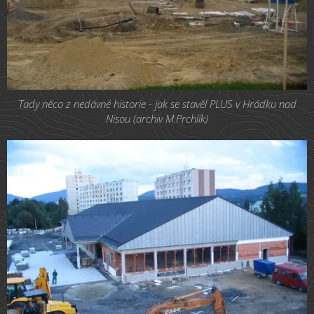
Tady něco z nedávné historie - jak se stavěl PLUS v Hrádku nad
Nisou (archiv M.Prchlík)