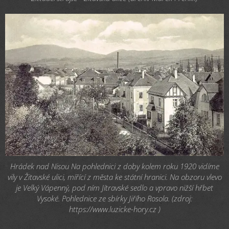
Hrádek nad Nisou Na pohlednici z doby kolem roku 1920 vidíme
vily v Žitavské ulici, mířící z města ke státní hranici. Na obzoru vlevo
je Velký Vápenný, pod ním Jítravské sedlo a vpravo nižší hřbet
Vysoké. Pohlednice ze sbírky Jiřího Rosola. (zdroj:
https://www.luzicke-hory.cz )