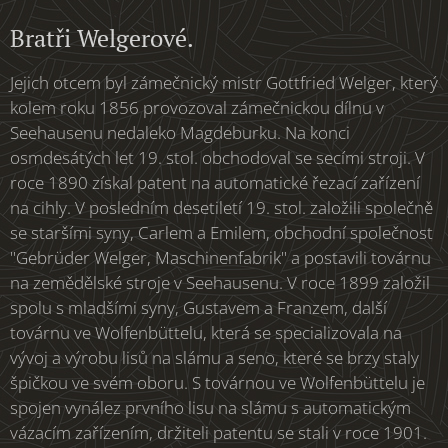
Bratři Welgerové.
Jejich otcem byl zámečnický mistr Gottfried Welger, který
kolem roku 1856 provozoval zámečnickou dílnu v
Seehausenu nedaleko Magdeburku. Na konci
osmdesátých let 19. stol. obchodoval se secími stroji. V
roce 1890 získal patent na automatické řezací zařízení
na cihly. V posledním desetiletí 19. stol. založili společně
se staršími syny, Carlem a Emilem, obchodní společnost
"Gebrüder Welger, Maschinenfabrik" a postavili továrnu
na zemědělské stroje v Seehausenu. V roce 1899 založil
spolu s mladšími syny, Gustavem a Franzem, další
továrnu ve Wolfenbüttelu, která se specializovala na
vývoj a výrobu lisů na slámu a seno, které se brzy staly
špičkou ve svém oboru. S továrnou ve Wolfenbüttelu je
spojen vynález prvního lisu na slámu s automatickým
vázacím zařízením, držiteli patentu se stali v roce 1901.