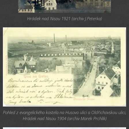
Hrádek nad Nisou 1921 (archiv J.Peterka)
Pohled z evangelického kostela na Husova ulici a Oldřichovskou ulici,
Hrádek nad Nisou 1904 (archiv Marek Prchlík)