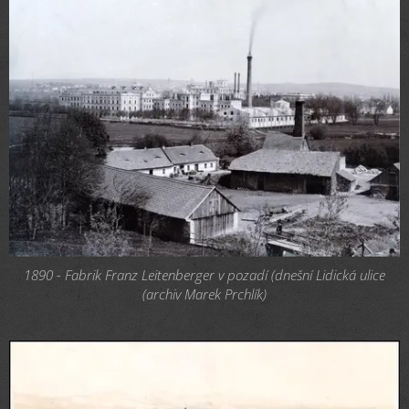
1890 - Fabrik Franz Leitenberger v pozadí (dnešní Lidická ulice
(archiv Marek Prchlík)