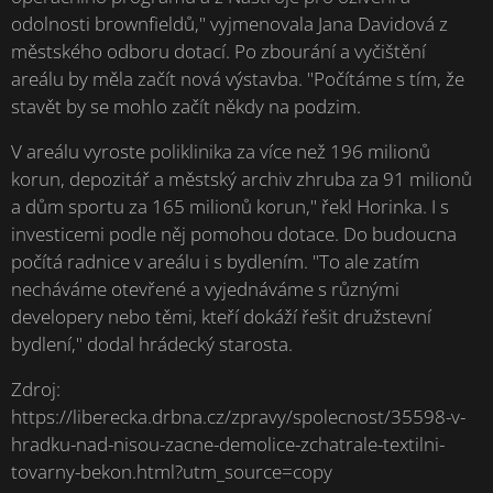
odolnosti brownfieldů," vyjmenovala Jana Davidová z
městského odboru dotací. Po zbourání a vyčištění
areálu by měla začít nová výstavba. "Počítáme s tím, že
stavět by se mohlo začít někdy na podzim.
V areálu vyroste poliklinika za více než 196 milionů
korun, depozitář a městský archiv zhruba za 91 milionů
a dům sportu za 165 milionů korun," řekl Horinka. I s
investicemi podle něj pomohou dotace. Do budoucna
počítá radnice v areálu i s bydlením. "To ale zatím
necháváme otevřené a vyjednáváme s různými
developery nebo těmi, kteří dokáží řešit družstevní
bydlení," dodal hrádecký starosta.
Zdroj:
https://liberecka.drbna.cz/zpravy/spolecnost/35598-v-
hradku-nad-nisou-zacne-demolice-zchatrale-textilni-
tovarny-bekon.html?utm_source=copy