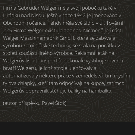
Firma Gebrüder Welger měla svojí pobočku také v
Hrádku nad Nisou. Ještě v roce 1942 je jmenována v
Obchodní ročence. Tehdy měla své sídlo v ul. Tovární
225.Firma Welger existuje dodnes. Nicméně její část,
Welger Maschinenfabrik GmbH, která se zabývala
výrobou zemědělské techniky, se stala na počátku 21.
století součástí jiného výrobce. Reklamní leták na
Welgerův lis a transportér dokonale vystihuje invenci
bratří Welgerů, jejichž stroje ulehčovaly a
automatizovaly některé práce v zemědělství, tím myslím
ty dva chlápky, kteří tam odpočívají na kupce, zatímco
Welgerův dopravník stěhuje balíky na hambalka.
(autor příspěvku Pavel Štok)