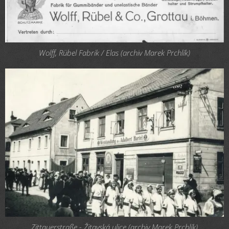
Wolff, Rübel Fabrik / Elas (archiv Marek Prchlík)
Zittauerstraße - Žitavská ulice (archiv Marek Prchlík)