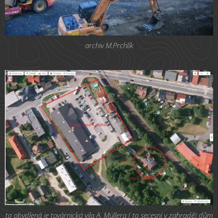
archiv M.Prchlík
ta obydlená je továrnická vila A. Müllera ( ta secesní v zahradě) dům