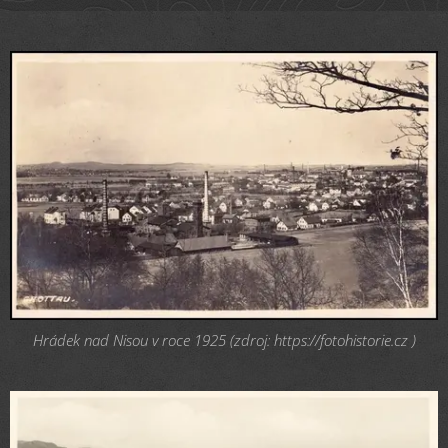
Hrádek nad Nisou v roce 1925 (zdroj: https://fotohistorie.cz )