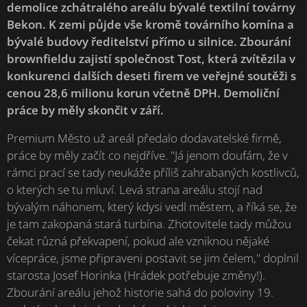
demolice zchátralého areálu bývalé textilní továrny
Bekon. K zemi půjde vše kromě továrního komína a
bývalé budovy ředitelství přímo u silnice. Zbourání
brownfieldu zajistí společnost Tost, která zvítězila v
konkurenci dalších deseti firem ve veřejné soutěži s
cenou 28,6 milionu korun včetně DPH. Demoliční
práce by měly skončit v září.
Premium Město už areál předalo dodavatelské firmě,
práce by měly začít co nejdříve. "Já jenom doufám, že v
rámci prací se tady neukáže příliš zahrabaných kostlivců,
o kterých se tu mluví. Levá strana areálu stojí nad
bývalým náhonem, který kdysi vedl městem, a říká se, že
je tam zakopaná stará turbína. Zhotovitele tady můžou
čekat různá překvapení, pokud ale vzniknou nějaké
vícepráce, jsme připraveni postavit se jim čelem," doplnil
starosta Josef Horinka (Hrádek potřebuje změny!).
Zbourání areálu jehož historie sahá do poloviny 19.