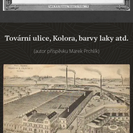
Tovární ulice, Kolora, barvy laky atd.
(autor příspěvku Marek Prchlík)