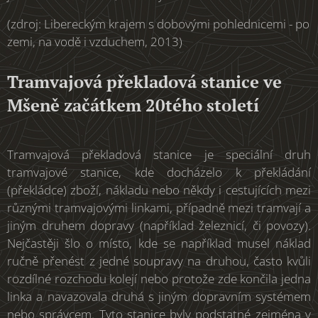
(zdroj: Libereckým krajem s dobovými pohlednicemi - po
zemi, na vodě i vzduchem, 2013)
Tramvajová překladová stanice ve
Mšeně začátkem 20tého století
Tramvajová překladová stanice je speciální druh
tramvajové stanice, kde docházelo k překládání
(překládce) zboží, nákladu nebo někdy i cestujících mezi
různými tramvajovými linkami, případně mezi tramvají a
jiným druhem dopravy (například železnicí, či povozy).
Nejčastěji šlo o místo, kde se například musel náklad
ručně přenést z jedné soupravy na druhou, často kvůli
rozdílné rozchodu kolejí nebo protože zde končila jedna
linka a navazovala druhá s jiným dopravním systémem
nebo správcem. Tyto stanice byly podstatné zejména v