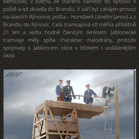
Němcové), v květnu ze Starého náměstí do Rýnovic k
poště a od divadla do Brandlu. V září byl zahájen provoz
na úsecích Rýnovice, pošta – Honsberk (dnešní Janov) a z
Brandlu do Rýnovic. Celá tramvajová síť měřila přibližně
21 km a vedla hodně členitým terénem. Jablonecké
tramvaje měly spíše charakter malodráhy, protože
spojovaly s Jabloncem obce v blízkém i vzdálenějším
okolí.