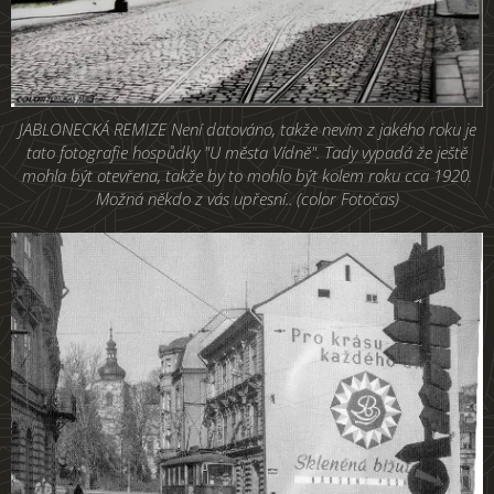
JABLONECKÁ REMIZE Není datováno, takže nevím z jakého roku je
tato fotografie hospůdky "U města Vídně". Tady vypadá že ještě
mohla být otevřena, takže by to mohlo být kolem roku cca 1920.
Možná někdo z vás upřesní.. (color Fotočas)