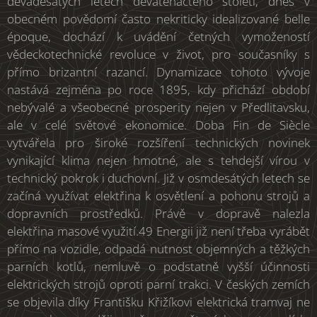
devadesátých letech devatenáctého století, dnes v
obecném povědomí často nekriticky idealizované belle
époque, dochází k uvádění četných vymožeností
vědeckotechnické revoluce v život, pro současníky s
přímo brizantní razancí. Dynamizace tohoto vývoje
nastává zejména po roce 1895, kdy přichází období
nebývalé a všeobecné prosperity nejen v Předlitavsku,
ale v celé světové ekonomice. Doba Fin de Siècle
vytvářela pro široké rozšíření technických novinek
vynikající klima nejen hmotné, ale s tehdejší vírou v
technický pokrok i duchovní. Již v osmdesátých letech se
začíná využívat elektřina k osvětlení a pohonu strojů a
dopravních prostředků. Právě v dopravě nalezla
elektřina masové využití.49 Energii již není třeba vyrábět
přímo na vozidle, odpadá nutnost objemných a těžkých
parních kotlů, nemluvě o podstatně vyšší účinnosti
elektrických strojů oproti parní trakci. V českých zemích
se objevila díky Františku Křižíkovi elektrická tramvaj ne