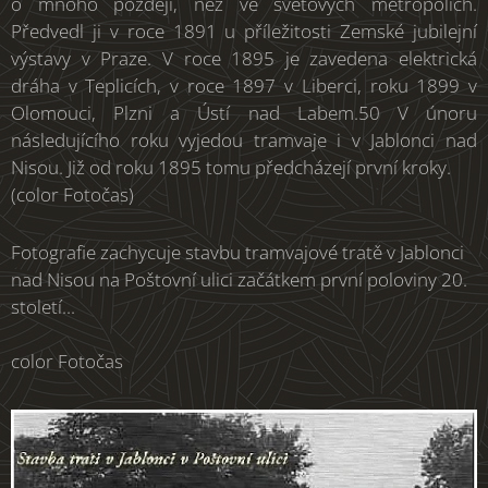
o mnoho později, než ve světových metropolích.
Předvedl ji v roce 1891 u příležitosti Zemské jubilejní
výstavy v Praze. V roce 1895 je zavedena elektrická
dráha v Teplicích, v roce 1897 v Liberci, roku 1899 v
Olomouci, Plzni a Ústí nad Labem.50 V únoru
následujícího roku vyjedou tramvaje i v Jablonci nad
Nisou. Již od roku 1895 tomu předcházejí první kroky.
(color Fotočas)
Fotografie zachycuje stavbu tramvajové tratě v Jablonci
nad Nisou na Poštovní ulici začátkem první poloviny 20.
století...
color Fotočas