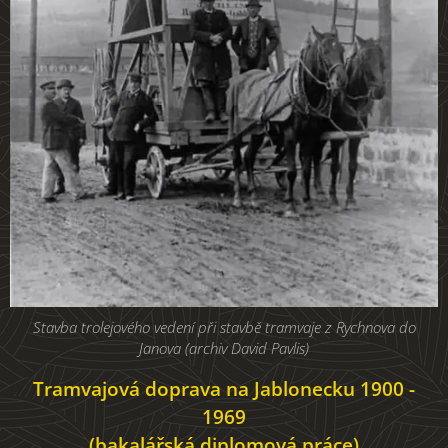
Stavba trolejového vedení při stavbě tramvaje z Rychnova do
Janova (archiv David Pavlis)
Tramvajová doprava na Jablonecku 1900 -
1969
(bakalářská diplomová práce)