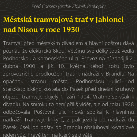
Před Corsem (archiv Zbyněk Prokopič)
Městská tramvajová trať v Jablonci
nad Nisou v roce 1930
Tramvaj před městským divadlem a hlavní poštou dává
poznat, že elektrická 8kou. Většinu své délky totiž vedla
Podhorskou a Komenského ulicí. Provoz na ní zahájili 2.
dubna 1900 a již 10. května téhož roku bylo
zprovozněno prodloužení trati k nádraží v Brandlu. Na
opačnou stranu města, Podhorskou ulicí od
starokatolického kostela do Pasek před dnešní kruhový
objezd, tramvaje dojely 1. září 1904. Vratme se však k
divadlu. Na snímku to není příliš vidět, ale od roku 1928
odbočovala Poštovní ulicí nová spojka k hlavnímu
nádraží. Tramvaje linky č, 2 pak jezdily od nádraží do
Pasek, úsek od pošty do Brandlu obsluhoval kyvadlově
jeden vůz. Právě ten, na který se díváte.