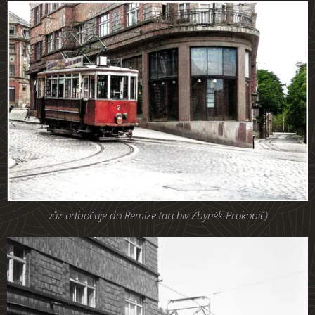
vůz odbočuje do Remíze (archiv Zbyněk Prokopič)