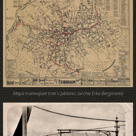
Mapa tramvajové trati v Jablonci. (archiv Erka Bergmann)