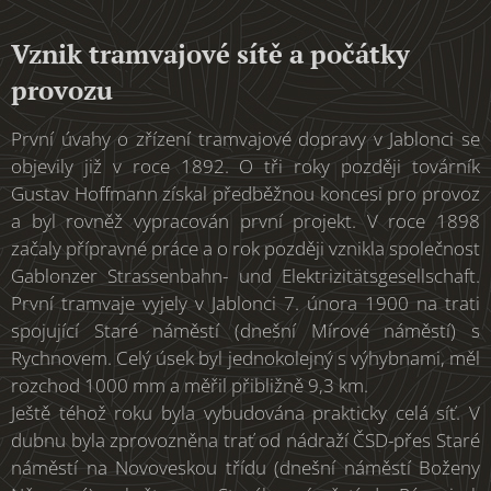
Vznik tramvajové sítě a počátky
provozu
První úvahy o zřízení tramvajové dopravy v Jablonci se
objevily již v roce 1892. O tři roky později továrník
Gustav Hoffmann získal předběžnou koncesi pro provoz
a byl rovněž vypracován první projekt. V roce 1898
začaly přípravné práce a o rok později vznikla společnost
Gablonzer Strassenbahn- und Elektrizitätsgesellschaft.
První tramvaje vyjely v Jablonci 7. února 1900 na trati
spojující Staré náměstí (dnešní Mírové náměstí) s
Rychnovem. Celý úsek byl jednokolejný s výhybnami, měl
rozchod 1000 mm a měřil přibližně 9,3 km.
Ještě téhož roku byla vybudována prakticky celá síť. V
dubnu byla zprovozněna trať od nádraží ČSD-přes Staré
náměstí na Novoveskou třídu (dnešní náměstí Boženy