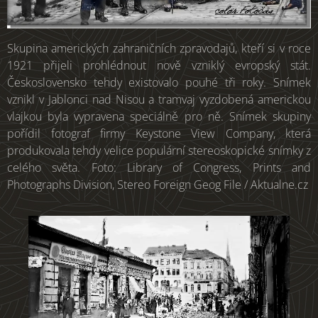
Skupina amerických zahraničních zpravodajů, kteří si v roce
1921 přijeli prohlédnout nově vzniklý evropský stát.
Československo tehdy existovalo pouhé tři roky. Snímek
vznikl v Jablonci nad Nisou a tramvaj vyzdobená americkou
vlajkou byla vypravena speciálně pro ně. Snímek skupiny
pořídil fotograf firmy Keystone View Company, která
produkovala tehdy velice populární stereoskopické snímky z
celého světa. Foto: Library of Congress, Prints and
Photographs Division, Stereo Foreign Geog File / Aktualne.cz