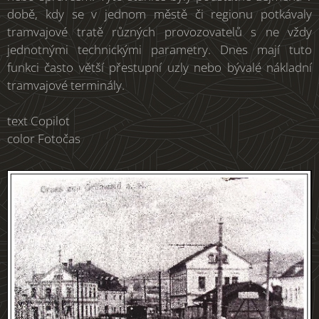
době, kdy se v jednom městě či regionu potkávaly
tramvajové tratě různých provozovatelů s ne vždy
jednotnými technickými parametry. Dnes mají tuto
funkci často větší přestupní uzly nebo bývalé nákladní
tramvajové terminály.
text Copilot
color Fotočas