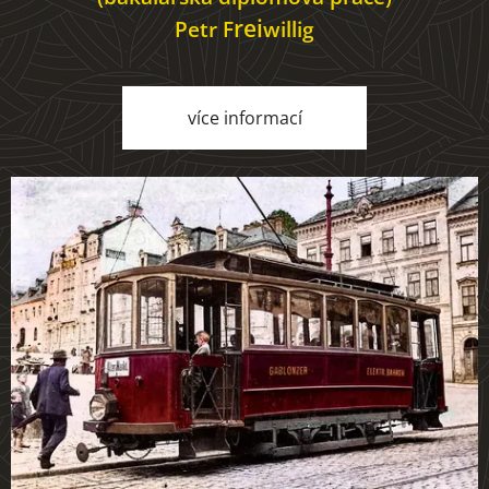
re
i
Petr F
willig
více informací