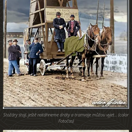
Stožáry stojí, ještě natáhneme dráty a tramvaje můžou vyjet... (color
Fotočas)