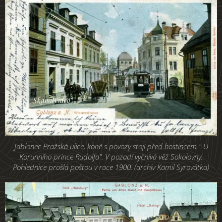
Jablonec Pražská ulice, koně s povozy stojí před hostincem " U
Korunního prince Rudolfa". V pozadí vyčnívá věž Sokolovny.
Pohlednice prošlá poštou v roce 1900. (archiv Kamil Syrovátka)