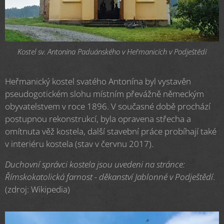
Kostel sv. Antonína Paduánského v Heřmanicích v Podještědí
Heřmanický kostel svatého Antonína byl vystavěn
pseudogotickém slohu místním převážně německým
obyvatelstvem v roce 1896. V současné době prochází
postupnou rekonstrukcí, byla opravena střecha a
omítnuta věž kostela, další stavební práce probíhají také
v interiéru kostela (stav v červnu 2017).
Duchovní správci kostela jsou uvedeni na stránce:
Římskokatolická farnost - děkanství Jablonné v Podještědí
.
(zdroj: Wikipedia)