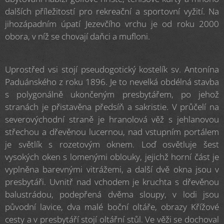
dalších příležitostí pro rekreační a sportovní vyžití. Na
jihozápadním úpatí Jezevčího vrchu je od roku 2000
obora, v níž se chovají daňci a mufloni.
Uprostřed vsi stojí pseudogotický kostelík sv. Antonína
Paduánského z roku 1896. Je to nevelká obdélná stavba
s polygonálně ukončeným presbytářem, po jehož
stranách je přistavěna předsíň a sakristie. V průčelí na
severovýchodní straně je hranolová věž s jehlanovou
střechou a dřevěnou lucernou, nad vstupním portálem
je světlík s rozetovým oknem. Loď osvětluje šest
vysokých oken s lomenými oblouky, jejichž horní část je
vyplněna barevnými vitrážemi, a další dvě okna jsou v
presbytáři. Uvnitř nad vchodem je kruchta s dřevěnou
balustrádou, podepřená dvěma sloupy, v lodi jsou
původní lavice, dva malé boční oltáře, obrazy Křížové
cesty a v presbytáří stojí oltářní stůl. Ve věži se dochoval