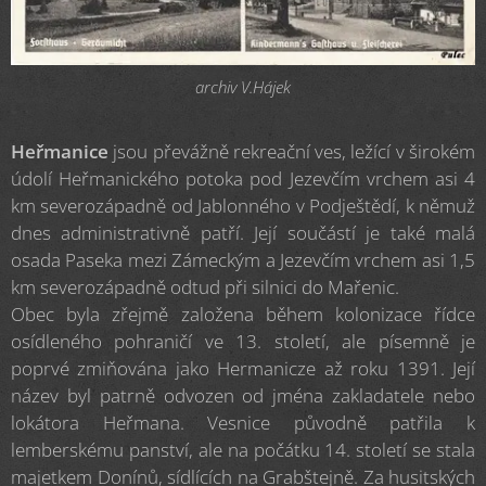
archiv V.Hájek
Heřmanice
jsou převážně rekreační ves, ležící v širokém
údolí Heřmanického potoka pod Jezevčím vrchem asi 4
km severozápadně od Jablonného v Podještědí, k němuž
dnes administrativně patří. Její součástí je také malá
osada Paseka mezi Zámeckým a Jezevčím vrchem asi 1,5
km severozápadně odtud při silnici do Mařenic.
Obec byla zřejmě založena během kolonizace řídce
osídleného pohraničí ve 13. století, ale písemně je
poprvé zmiňována jako Hermanicze až roku 1391. Její
název byl patrně odvozen od jména zakladatele nebo
lokátora Heřmana. Vesnice původně patřila k
lemberskému panství, ale na počátku 14. století se stala
majetkem Donínů, sídlících na Grabštejně. Za husitských