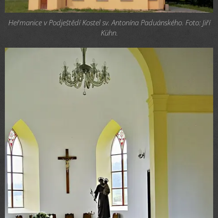
Heřmanice v Podještědí Kostel sv. Antonína Paduánského. Foto: Jiří
Kühn.