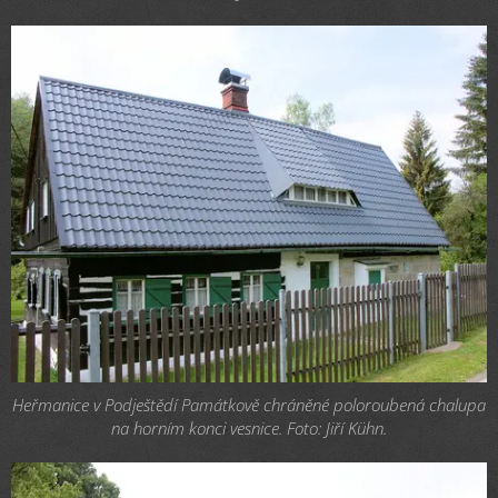
Heřmanice v Podještědí Památkově chráněné poloroubená chalupa
na horním konci vesnice. Foto: Jiří Kühn.