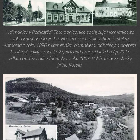
Heřmanice v Podještědí Tato pohlednice zachycuje Heřmanice ze
svahu Kamenného vrchu. Na obrázcích dole vidíme kostel sv.
Antonína z roku 1896 s kamenným pomníkem, odhaleným obětem
1. světové války v roce 1927, obchod Franze Linkeho čp.203 a
velkou budovu národní školy z roku 1867. Pohlednice ze sbírky
Jiřího Rosola.