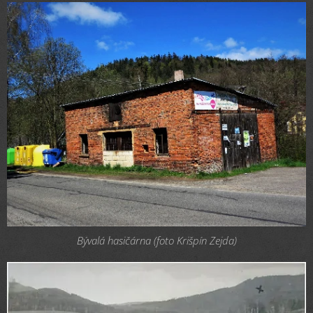
Bývalá hasičárna (foto Krišpín Zejda)