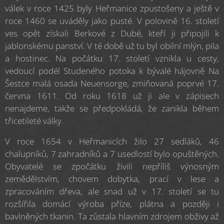
válek v roce 1425 byly Heřmanice zpustošeny a ještě v
roce 1460 se uváděly jako pusté. V polovině 16. století
ves opět získali Berkové z Dubé, kteří ji připojili k
jablonskému panství. V té době už tu byl obilní mlýn, pila
a hostinec. Na počátku 17. století vznikla u cesty,
vedoucí podél Studeného potoka k bývalé hájovně Na
Šestce malá osada Neuensorge, zmiňovaná poprvé 17.
června 1611. Od roku 1618 už ji ale v zápisech
nenajdeme, takže se předpokládá, že zanikla během
třicetileté války.
V roce 1654 v Heřmanicích žilo 27 sedláků, 46
chalupníků, 7 zahradníků a 7 usedlostí bylo opuštěných.
Obyvatelé se zpočátku živili nepříliš výnosným
zemědělstvím, chovem dobytka, prací v lese a
zpracováním dřeva, ale snad už v 17. století se tu
rozšířila domácí výroba příze, plátna a později i
bavlněných tkanin. Ta zůstala hlavním zdrojem obživy až