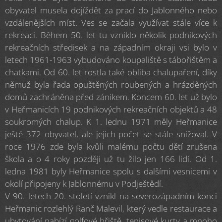
obyvatel musela dojíždět za prací do Jablonného nebo
vzdálenějších míst. Ves se začala využívat stále více k
rekreaci. Během 50. let tu vzniklo několik podnikových
rekreačních středisek a na západním okraji vsi bylo v
letech 1961-1963 vybudováno koupaliště s tábořištěm a
chatkami. Od 60. let rostla také obliba chalupaření, díky
němuž byla řada opuštěných roubených a hrázděných
domů zachráněna před zánikem. Koncem 60. let už bylo
v Heřmanicích 19 podnikových rekreačních objektů a 48
soukromých chalup. K 1. lednu 1971 měly Heřmanice
ještě 372 obyvatel, ale jejich počet se stále snižoval. V
roce 1976 zde byla kvůli malému počtu dětí zrušena
škola a o 4 roky později už tu žilo jen 166 lidí. Od 1.
ledna 1981 byly Heřmanice spolu s dalšími vesnicemi v
okolí připojeny k Jablonnému v Podještědí.
V 90. letech 20. století vznikl na severozápadním konci
Heřmanic rozlehlý Ranč Malevil, který vedle restaurace a
ubytování nabízí golfové hřiště, tenisové kurty a mnoho