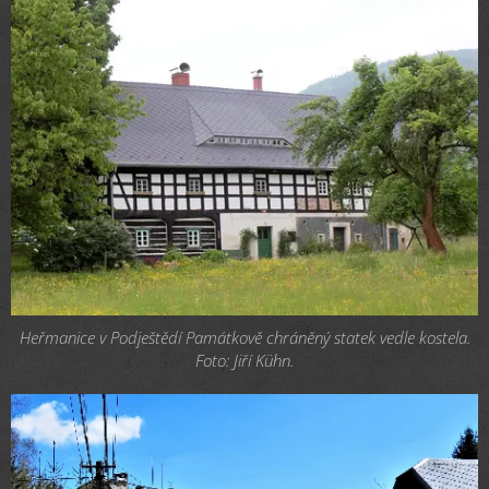
Heřmanice v Podještědí Památkově chráněný statek vedle kostela.
Foto: Jiří Kühn.