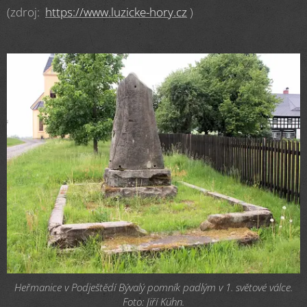
(zdroj:
https://www.luzicke-hory.cz
)
Heřmanice v Podještědí Bývalý pomník padlým v 1. světové válce.
Foto: Jiří Kühn.