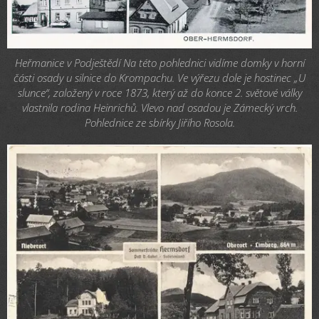
Heřmanice v Podještědí Na této pohlednici vidíme domky v horní
části osady u silnice do Krompachu. Ve výřezu dole je hostinec „U
slunce“, založený v roce 1873, který až do konce 2. světové války
vlastnila rodina Heinrichů. Vlevo nad osadou je Zámecký vrch.
Pohlednice ze sbírky Jiřího Rosola.