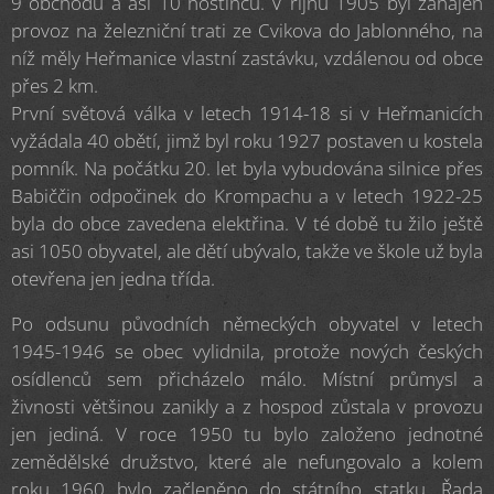
9 obchodů a asi 10 hostinců. V říjnu 1905 byl zahájen
provoz na železniční trati ze Cvikova do Jablonného, na
níž měly Heřmanice vlastní zastávku, vzdálenou od obce
přes 2 km.
První světová válka v letech 1914-18 si v Heřmanicích
vyžádala 40 obětí, jimž byl roku 1927 postaven u kostela
pomník. Na počátku 20. let byla vybudována silnice přes
Babiččin odpočinek do Krompachu a v letech 1922-25
byla do obce zavedena elektřina. V té době tu žilo ještě
asi 1050 obyvatel, ale dětí ubývalo, takže ve škole už byla
otevřena jen jedna třída.
Po odsunu původních německých obyvatel v letech
1945-1946 se obec vylidnila, protože nových českých
osídlenců sem přicházelo málo. Místní průmysl a
živnosti většinou zanikly a z hospod zůstala v provozu
jen jediná. V roce 1950 tu bylo založeno jednotné
zemědělské družstvo, které ale nefungovalo a kolem
roku 1960 bylo začleněno do státního statku. Řada