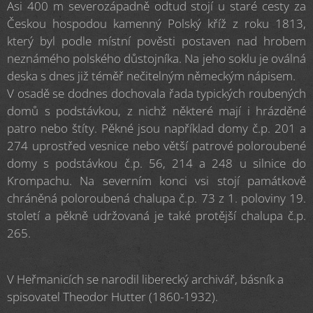
Asi 400 m severozápadně odtud stojí u staré cesty za
Českou hospodou kamenný Polský kříž z roku 1813,
který byl podle místní pověsti postaven nad hrobem
neznámého polského důstojníka. Na jeho soklu je oválná
deska s dnes již téměř nečitelným německým nápisem.
V osadě se dodnes dochovala řada typických roubených
domů s podstávkou, z nichž některé mají i hrázděné
patro nebo štíty. Pěkné jsou například domy č.p. 201 a
274 uprostřed vesnice nebo větší patrové poloroubené
domy s podstávkou č.p. 56, 214 a 248 u silnice do
Krompachu. Na severním konci vsi stojí památkově
chráněná poloroubená chalupa č.p. 73 z 1. poloviny 19.
století a pěkně udržovaná je také protější chalupa č.p.
265.
V Heřmanicích se narodil liberecký archivář, básník a
spisovatel Theodor Hutter (1860-1932).