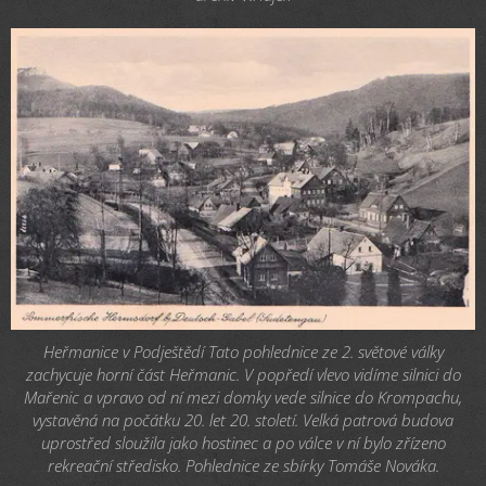
Heřmanice v Podještědí Tato pohlednice ze 2. světové války
zachycuje horní část Heřmanic. V popředí vlevo vidíme silnici do
Mařenic a vpravo od ní mezi domky vede silnice do Krompachu,
vystavěná na počátku 20. let 20. století. Velká patrová budova
uprostřed sloužila jako hostinec a po válce v ní bylo zřízeno
rekreační středisko. Pohlednice ze sbírky Tomáše Nováka.