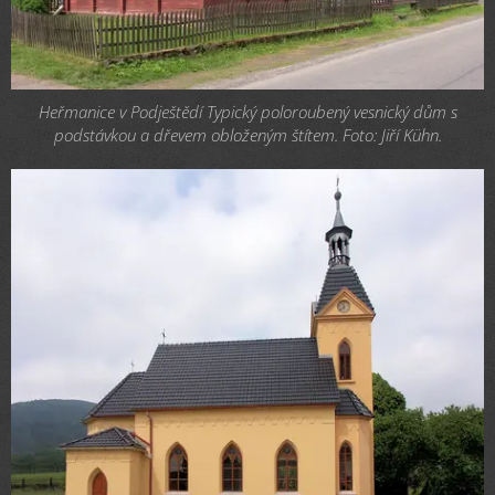
Heřmanice v Podještědí Typický poloroubený vesnický dům s
podstávkou a dřevem obloženým štítem. Foto: Jiří Kühn.