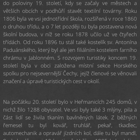
do poloviny 19. století, kdy se začaly ve městech a
větších obcích v podhůří stavět textilní továrny. Roku
1806 byla ve vsi jednotřídní škola, rozšířená v roce 1860
o druhou třídu, a o 7 let později tu byla postavena nová
školní budova, v níž se roku 1878 učilo už ve čtyřech
třídách. Od roku 1896 tu stál také kostelík sv. Antonína
Paduánského, který byl ale jen filiálním kostelem farního
chrámu v Jablonném. S rozvojem turistiky koncem 19.
století byla v obci založena místní sekce Horského
spolku pro nejsevernější Čechy, jejíž členové se věnovali
značení a úpravě turistických cest v okolí.
Na počátku 20. století bylo v Heřmanicích 245 domů, v
nichž žilo 1288 obyvatel. Ve vsi byly také 3 mlýny, pila a
část lidí se živila tkaním bavlněných látek. Z běžných
řemesel tu byl kovář, truhlář, pekař, tkadlec,
automechanik a opravář jízdních kol, dále tu byl mandl,