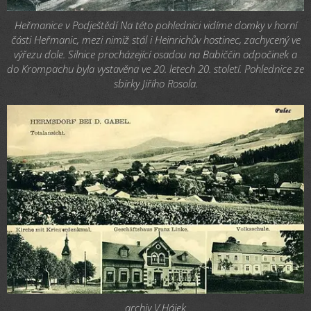
Heřmanice v Podještědí Na této pohlednici vidíme domky v horní
části Heřmanic, mezi nimiž stál i Heinrichův hostinec, zachycený ve
výřezu dole. Silnice procházející osadou na Babiččin odpočinek a
do Krompachu byla vystavěna ve 20. letech 20. století. Pohlednice ze
sbírky Jiřího Rosola.
archiv V.Hájek