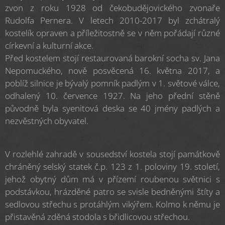
zvon z roku 1928 od čekobudějovického zvonaře
Rudolfa Pernera. V letech 2010-2017 byl zchátralý
kostelík opraven a příležitostně se v něm pořádají různé
církevní a kulturní akce.
Před kostelem stojí restaurovaná barokní socha sv. Jana
Nepomuckého, nově posvěcená 16. května 2017, a
poblíž silnice je bývalý pomník padlým v 1. světové válce,
odhalený 10. července 1927. Na jeho přední stěně
původně byla syenitová deska se 40 jmény padlých a
nezvěstných obyvatel.
V rozlehlé zahradě v sousedství kostela stojí památkově
chráněný selský statek č.p. 123 z 1. poloviny 19. století,
jehož obytný dům má v přízemí roubenou světnici s
podstávkou, hrázděné patro se svisle bedněnými štíty a
sedlovou střechu s protáhlým vikýřem. Kolmo k němu je
přistavěná zděná stodola s břidlicovou střechou.