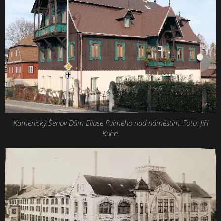
Kamenický Šenov Dům Eliase Palmeho nad náměstím. Foto: Jiří
Kühn.