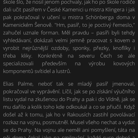
škole šlo, že nosil jenom pochvaly, jak ho po škole rodiče
dali učit pasířem v České Kamenici u mistra Klingera i jak
pak pokračoval v učení u mistra Schönberga doma v
Kamenickém Šenově. "Hm, pasíř, to je poctivý řemeslo,"
zahučel uznale forman. Měl pravdu – pasíři byli tehdy
vyhledávaní, dokázali velmi jemně pracovat s kovem a
vyrobit nejrůznější ozdoby, sponky, přezky, knoflíky i
třeba kliky. Konkrétně na severu Čech se ale
specializovali především na výrobu kovových
komponentů svítidel a lustrů.
Elias Palme, neboť tak se mladý pasíř jmenoval,
pokračoval ve vyprávění. Líčil, jak se po získání výučního
listu vydal na zkušenou do Prahy a pak i do Vídně, jak se
mu dařilo a kolik toho kde odkoukal a co se přiučil. Když
došel až k tomu, jak ho v Rakousích zastihl povolávací
rozkaz na vojnu, posmutněl. Musel všeho nechat a vydat
se do Prahy. Na vojnu ale neměl ani pomyšlení, táta na
něj doma čekal jako na smilování, každé ruce dobré a