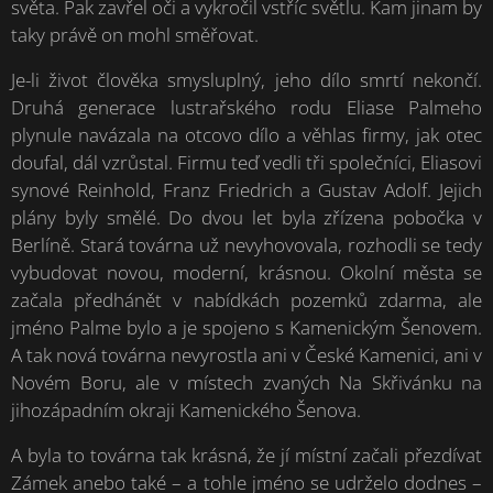
světa. Pak zavřel oči a vykročil vstříc světlu. Kam jinam by
taky právě on mohl směřovat.
Je-li život člověka smysluplný, jeho dílo smrtí nekončí.
Druhá generace lustrařského rodu Eliase Palmeho
plynule navázala na otcovo dílo a věhlas firmy, jak otec
doufal, dál vzrůstal. Firmu teď vedli tři společníci, Eliasovi
synové Reinhold, Franz Friedrich a Gustav Adolf. Jejich
plány byly smělé. Do dvou let byla zřízena pobočka v
Berlíně. Stará továrna už nevyhovovala, rozhodli se tedy
vybudovat novou, moderní, krásnou. Okolní města se
začala předhánět v nabídkách pozemků zdarma, ale
jméno Palme bylo a je spojeno s Kamenickým Šenovem.
A tak nová továrna nevyrostla ani v České Kamenici, ani v
Novém Boru, ale v místech zvaných Na Skřivánku na
jihozápadním okraji Kamenického Šenova.
A byla to továrna tak krásná, že jí místní začali přezdívat
Zámek anebo také – a tohle jméno se udrželo dodnes –