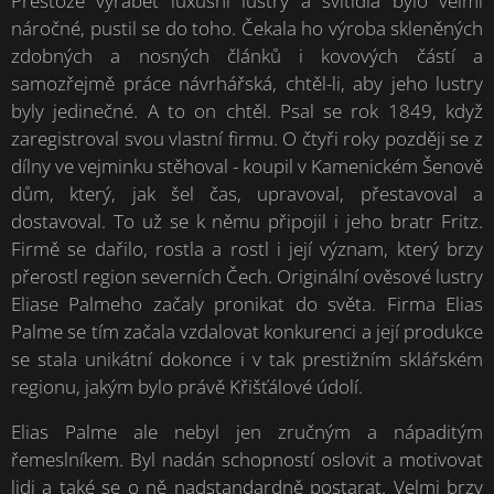
Přestože vyrábět luxusní lustry a svítidla bylo velmi
náročné, pustil se do toho. Čekala ho výroba skleněných
zdobných a nosných článků i kovových částí a
samozřejmě práce návrhářská, chtěl-li, aby jeho lustry
byly jedinečné. A to on chtěl. Psal se rok 1849, když
zaregistroval svou vlastní firmu. O čtyři roky později se z
dílny ve vejminku stěhoval - koupil v Kamenickém Šenově
dům, který, jak šel čas, upravoval, přestavoval a
dostavoval. To už se k němu připojil i jeho bratr Fritz.
Firmě se dařilo, rostla a rostl i její význam, který brzy
přerostl region severních Čech. Originální ověsové lustry
Eliase Palmeho začaly pronikat do světa. Firma Elias
Palme se tím začala vzdalovat konkurenci a její produkce
se stala unikátní dokonce i v tak prestižním sklářském
regionu, jakým bylo právě Křišťálové údolí.
Elias Palme ale nebyl jen zručným a nápaditým
řemeslníkem. Byl nadán schopností oslovit a motivovat
lidi a také se o ně nadstandardně postarat. Velmi brzy