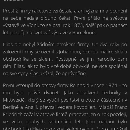
Prestiž firmy raketově vzrůstala a ani významná ocenění
na sebe nedala dlouho čekat. První přišlo na světové
výstavě ve Vídni, to se psal rok 1873, další pak o patnáct
let později na světové výstavě v Barceloně.
Elias ale nebyl žádným otrokem firmy. Už dva roky po
založení firmy se oženil s Johannou, dcerou malíře skla a
obchodníka se sklem. Postupně se jim narodilo osm
dětí. Elias, jak to bylo v té době obvyklé, nejvíce spoléhal
na své syny. Čas ukázal, že oprávněně.
První vstoupil do otcovy firmy Reinhold v roce 1874 – to
mu bylo právě dvacet. Jako absolvent techniky v
Mittweidě, který se vyučil pasířství u otce a částečně i v
Berlíně a Anglii, převzal vedení kovodílen. Mladší Franz
Friedrich začal v otcově firmě pracovat jen o rok později,
ve věku pouhých sedmnácti let. Jeho nadání bylo
obchodní, to Elias rozpoznal velmi rychle. Proto umožnil