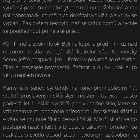
vyučený pasíř, to mohlo být pro rodinu požehnání. A tak
dal dohromady, co měl a co dokázal vydlužit, a z vojny se
vyplatil. Pak ovšem nezbylo, než se vrátit domů a rychle
se poohlédnout po nějaké práci.
Kůň frknul a zvolnil krok. Byli na kopci a před nimi už nad
obzorem rostla svatojánská kostelní věž. Kamenický
Šenov ještě pospával, jen u Palmů v pekárně se už svítilo.
Elias si nevesele povzdechl. Začínat s dluhy… tak si to
věru nepředstavoval.
Kamenický Šenov byl tehdy, na konci první poloviny 19.
století, proslaveným sklářským městem. Už více než sto
padesát let tu skláři vyráběli podivuhodné sklo, které se
vzhledem velmi podobalo přírodnímu horskému křišťálu
– však se mu také říkalo český křišťál. Mistři skláři se ho
postupně naučili leštit a brousit s takovým fortelem, že
rozkládalo světlo dosud zcela nevídaným způsobem, a