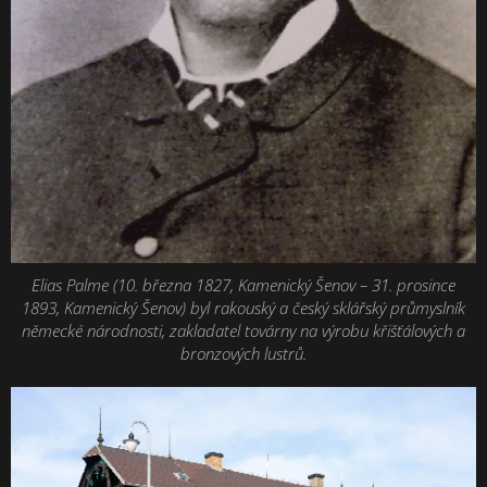
Elias Palme (10. března 1827, Kamenický Šenov – 31. prosince
1893, Kamenický Šenov) byl rakouský a český sklářský průmyslník
německé národnosti, zakladatel továrny na výrobu křišťálových a
bronzových lustrů.