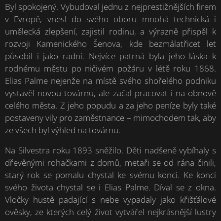
Byl spokojený. Vybudoval jednu z nejprestižnějších firem
v Evropě, vnesl do svého oboru mnohá technická i
umělecká zlepšení, zajistil rodinu, a výrazně přispěl k
rozvoji Kamenického Šenova, kde bezmálatřicet let
působil i jako radní. Nejvíce patrná byla jeho láska k
rodnému městu po ničivém požáru v létě roku 1868.
Elias Palme nejenže na místě svého shořelého podniku
vystavěl novou továrnu, ale začal pracovat i na obnově
celého města. Z jeho popudu a za jeho peníze byly také
postaveny vily pro zaměstnance – mimochodem tak, aby
ze všech byl výhled na továrnu.
Na Silvestra roku 1893 sněžilo. Děti nadšeně vybíhaly s
dřevěnými rohačkami z domů, metaři se od rána činili,
starý rok se pomalu chystal ke svému konci. Ke konci
svého života chystal se i Elias Palme. Díval se z okna.
Vločky hustě padající s nebe vypadaly jako křišťálové
ověsky, ze kterých celý život vytvářel nejkrásnější lustry