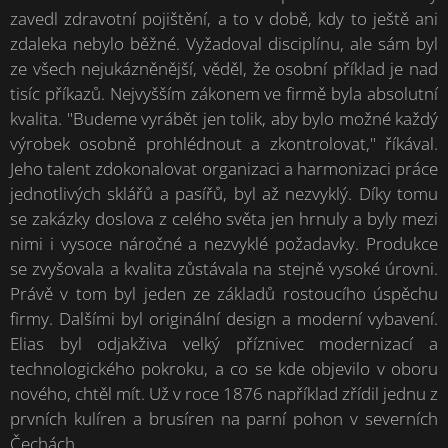
zavedl zdravotní pojištění, a to v době, kdy to ještě ani
zdaleka nebylo běžné. Vyžadoval disciplínu, ale sám byl
ze všech nejukázněnější, věděl, že osobní příklad je nad
tisíc příkazů. Nejvyšším zákonem ve firmě byla absolutní
kvalita. "Budeme vyrábět jen tolik, aby bylo možné každý
výrobek osobně prohlédnout a zkontrolovat," říkával.
Jeho talent zdokonalovat organizaci a harmonizaci práce
jednotlivých sklářů a pasířů, byl až nezvyklý. Díky tomu
se zakázky doslova z celého světa jen hrnuly a byly mezi
nimi i vysoce náročné a nezvyklé požadavky. Produkce
se zvyšovala a kvalita zůstávala na stejně vysoké úrovni.
Právě v tom byl jeden ze základů rostoucího úspěchu
firmy. Dalšími byl originální design a moderní vybavení.
Elias byl odjakživa velký příznivec modernizací a
technologického pokroku, a co se kde objevilo v oboru
nového, chtěl mít. Už v roce 1876 například zřídil jednu z
prvních kulíren a brusíren na parní pohon v severních
Čechách.