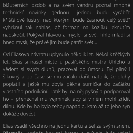
bižuterních ozdob a na svém vandru poznal mnohé
technické novinky. "Jednou… jednou budu vyrábět
křišťálové lustry, nad kterými bude žasnout celý svět!"
vyhrknul tak nahlas, až forman na kozlíku leknutím
nadskočil. Pokýval hlavou a myslel si své. Tihle mladí si
hned myslí, že právě jim bude patřit svět…
Od Eliasova návratu uplynulo několik let. Několik těžkých
let. Elias si našel místo u pasířského mistra Uhleho a
vědom si svých dluhů, pracoval do úmoru. Byl pilný i
šikovný a po čase se mu začalo dařit natolik, že dluhy
poplatil a ještě mu zbyla pěkná sumička do začátku
vlastního podnikání. Tatík byl na něj pyšný a podporoval
ho – přenechal mu vejminek, aby si v něm mohl zřídit
dílnu. Kde by ho bylo tehdy napadlo, kam až to jeho syn
dokáže dovést.
Elias vsadil všechno na jednu kartu a šel za svým snem.