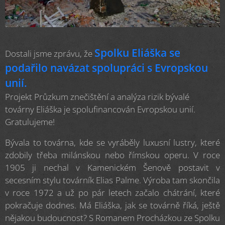
Spolku Eliáška se
Dostali jsme zprávu, že
podařilo navázat spolupráci s Evropskou
unií.
Projekt Průzkum znečištění a analýza rizik bývalé
továrny Eliáška je spolufinancován Evropskou unií.
Gratulujeme!
Bývala to továrna, kde se vyráběly luxusní lustry, které
zdobily třeba milánskou nebo římskou operu. V roce
1905 ji nechal v Kamenickém Šenově postavit v
secesním stylu továrník Elias Palme. Výroba tam skončila
v roce 1972 a už po pár letech začalo chátrání, které
pokračuje dodnes. Má Eliáška, jak se továrně říká, ještě
nějakou budoucnost? S Romanem Procházkou ze Spolku