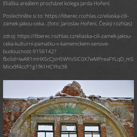
Eliáška areálem procházel kolega Jarda Hoření.
Poslechněte si to: https://liberec.rozhlas.cz/eliaska-cili-
zamek-jakou-ceka...(foto: Jaroslav Hoření, Český rozhlas)
zdroj: https://liberec.rozhlas.cz/eliaska-cili-zamek-jakou-
ceka-kulturni-pamatku-v-kamenickem-senove-
budoucnost-9156142?
fbclid=IwAR1mHX5cCjsH5WYo5IC0X7wMPreaFYLqD_mS
Micx9f4ccP1g1fA1HCYhz38