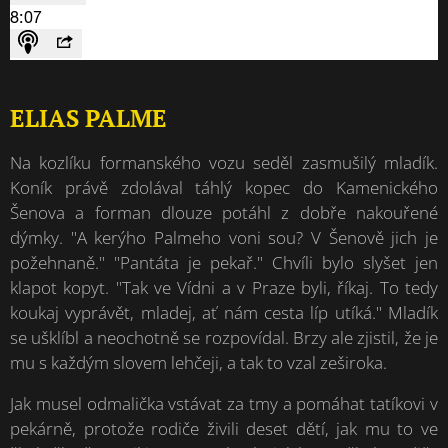
ELIAS PALME
Na kozlíku formanského vozu seděl zasmušilý mladík.
Koník právě zdolával táhlý kopec do Kamenického
Šenova a forman dlouze potáhl z dobře nakouřené
dýmky. "A kerýho Palmeho voni sou? V Šenově jich je
požehnaně." "Pantáta je pekař." Chvíli bylo slyšet jen
klapot kopyt. "Tak ve Vídni a v Praze byli, říkaj. To tedy
koukaj vyprávět, mladej, ať nám cesta líp utíká." Mladík
se ušklíbl a neochotně se rozpovídal. Brzy ale zjistil, že je
mu s každým slovem lehčeji, a tak to vzal zeširoka.
Jak musel odmalička vstávat za tmy a pomáhat tatíkovi v
pekárně, protože rodiče živili deset dětí, jak mu to ve