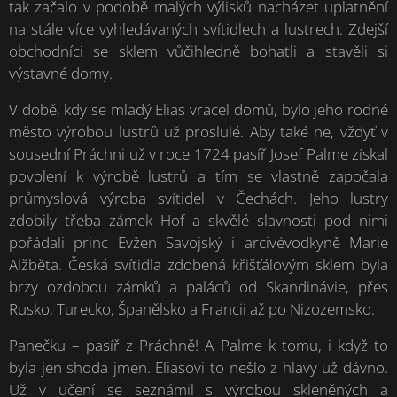
tak začalo v podobě malých výlisků nacházet uplatnění
na stále více vyhledávaných svítidlech a lustrech. Zdejší
obchodníci se sklem vůčihledně bohatli a stavěli si
výstavné domy.
V době, kdy se mladý Elias vracel domů, bylo jeho rodné
město výrobou lustrů už proslulé. Aby také ne, vždyť v
sousední Práchni už v roce 1724 pasíř Josef Palme získal
povolení k výrobě lustrů a tím se vlastně započala
průmyslová výroba svítidel v Čechách. Jeho lustry
zdobily třeba zámek Hof a skvělé slavnosti pod nimi
pořádali princ Evžen Savojský i arcivévodkyně Marie
Alžběta. Česká svítidla zdobená křišťálovým sklem byla
brzy ozdobou zámků a paláců od Skandinávie, přes
Rusko, Turecko, Španělsko a Francii až po Nizozemsko.
Panečku – pasíř z Práchně! A Palme k tomu, i když to
byla jen shoda jmen. Eliasovi to nešlo z hlavy už dávno.
Už v učení se seznámil s výrobou skleněných a