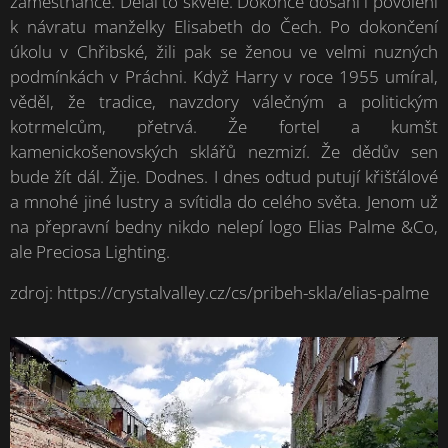
zaměstnance. Dělal to skvěle. Dokonce dosáhl i povolení
k návratu manželky Elisabeth do Čech. Po dokončení
úkolu v Chřibské, žili pak se ženou ve velmi nuzných
podmínkách v Práchni. Když Harry v roce 1955 umíral,
věděl, že tradice, navzdory válečným a politickým
kotrmelcům, přetrvá. Že fortel a kumšt
kamenickošenovských sklářů nezmizí. Že dědův sen
bude žít dál. Žije. Dodnes. I dnes odtud putují křišťálové
a mnohé jiné lustry a svítidla do celého světa. Jenom už
na přepravní bedny nikdo nelepí logo Elias Palme &Co,
ale Preciosa Lighting.
zdroj: https://crystalvalley.cz/cs/pribeh-skla/elias-palme