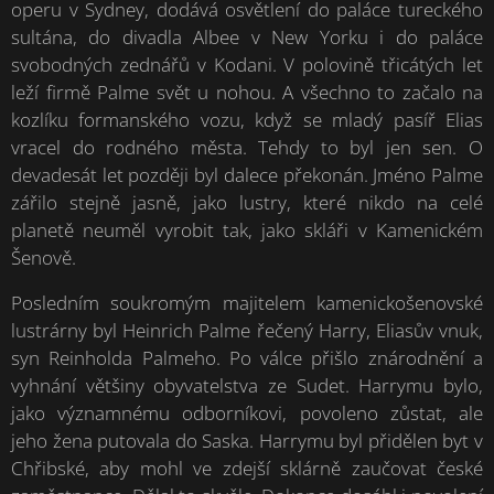
operu v Sydney, dodává osvětlení do paláce tureckého
sultána, do divadla Albee v New Yorku i do paláce
svobodných zednářů v Kodani. V polovině třicátých let
leží firmě Palme svět u nohou. A všechno to začalo na
kozlíku formanského vozu, když se mladý pasíř Elias
vracel do rodného města. Tehdy to byl jen sen. O
devadesát let později byl dalece překonán. Jméno Palme
zářilo stejně jasně, jako lustry, které nikdo na celé
planetě neuměl vyrobit tak, jako skláři v Kamenickém
Šenově.
Posledním soukromým majitelem kamenickošenovské
lustrárny byl Heinrich Palme řečený Harry, Eliasův vnuk,
syn Reinholda Palmeho. Po válce přišlo znárodnění a
vyhnání většiny obyvatelstva ze Sudet. Harrymu bylo,
jako významnému odborníkovi, povoleno zůstat, ale
jeho žena putovala do Saska. Harrymu byl přidělen byt v
Chřibské, aby mohl ve zdejší sklárně zaučovat české