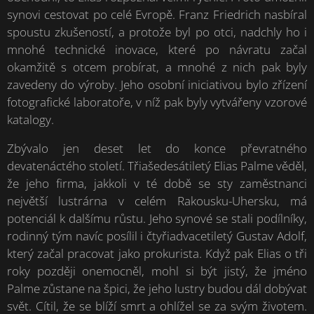
synovi cestovat po celé Evropě. Franz Friedrich nasbíral
spoustu zkušeností, a protože byl po otci, nadchly ho i
mnohé technické inovace, které po návratu začal
okamžitě s otcem probírat, a mnohé z nich pak byly
zavedeny do výroby. Jeho osobní iniciativou bylo zřízení
fotografické laboratoře, v níž pak byly vytvářeny vzorové
katalogy.
Zbývalo jen deset let do konce převratného
devatenáctého století. Třiašedesátiletý Elias Palme věděl,
že jeho firma, jakkoli v té době se sty zaměstnanci
největší lustrárna v celém Rakousku-Uhersku, má
potenciál k dalšímu růstu. Jeho synové se stali podílníky,
rodinný tým navíc posílil i čtyřiadvacetiletý Gustav Adolf,
který začal pracovat jako prokurista. Když pak Elias o tři
roky později onemocněl, mohl si být jistý, že jméno
Palme zůstane na špici, že jeho lustry budou dál dobývat
svět. Cítil, že se blíží smrt a ohlížel se za svým životem.