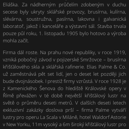
Eliáška. Za nádherným průčelím zdobeným v duchu
secese byly ukryty sklářské provozy, brusírna, kulírna,
slévárna, soustružna, pasírna, lakovna i galvanická
laboratoř, jakož i kanceláře a výstavní sál. Stavba trvala
pouze půl roku, 1. listopadu 1905 bylo hotovo a výroba
mohla začít.
Firma dál roste. Na prahu nové republiky, v roce 1919,
vzniká pobočný závod v pojizerské Smržovce – brusírna
křišťálového skla a sklářská rafinerie. Elias Palme & Co.
už zaměstnává pět set lidí, jen o deset let později jich
bude dvojnásobek. I prestiž firmy vzrůstá. V roce 1928 je
z Kamenického Šenova do hlediště Královské opery v
Římě převážen v té době největší křišťálový lustr na
světě o průměru deseti metrů. V dalších deseti letech
exkluzivní zakázky doslova prší – firma Palme vytváří
lustry pro operu La Scala v Miláně, hotel Waldorf Astorie
v New Yorku, 11m vysoký a 6m široký křišťálový lustr pro