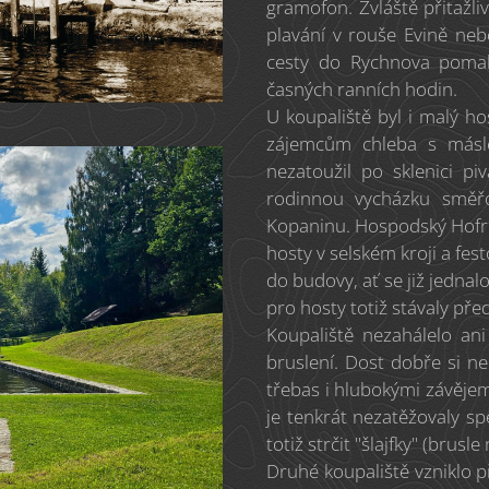
gramofon. Zvláště přitažliv
plavání v rouše Evině n
cesty do Rychnova pomal
časných ranních hodin.
U koupaliště byl i malý ho
zájemcům chleba s másl
nezatoužil po sklenici p
rodinnou vycházku směřo
Kopaninu. Hospodský Hofric
hosty v selském kroji a fe
do budovy, ať se již jednal
pro hosty totiž stávaly pře
Koupaliště nezahálelo an
bruslení. Dost dobře si ne
třebas i hlubokými závějem
je tenkrát nezatěžovaly sp
totiž strčit "šlajfky" (brusl
Druhé koupaliště vzniklo př