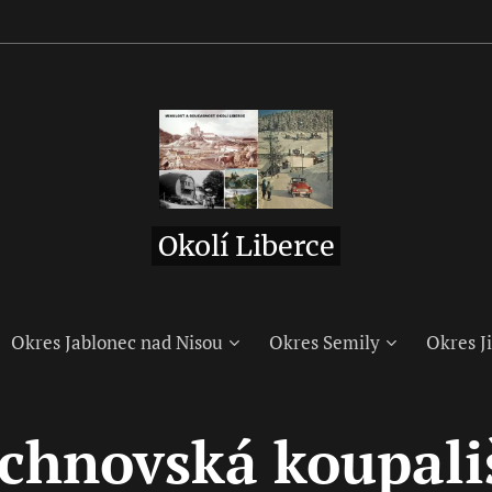
Okolí Liberce
Okres Jablonec nad Nisou
Okres Semily
Okres Ji
chnovská koupali