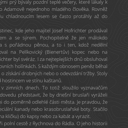
ými prý bývaly pozdní teplé večery, které lákaly k
ebo Adamově nejednoho mladého člověka. Rovněž
u chladnoucím lesem se často protáhly až do
stinec, kde jeho majitel Josef Hofrichter prodával
em a se sýrem. Pochopitelně že jen málokdo
iva s pořádnou pěnou, a to i ten, kdož nedělní
val na Pelíkovický (Bienertův) kopec nebo na
hter byl svéráz. I za nejteplejších dnů obsluhoval
stovních holínkách. S každým obnosem peněz běhal
o o získání drobných nebo o odevzdání tržby. Stoly
d hostincem ve stínu kaštanů.
i v zimních dnech. To totiž sloužilo vyznavačům
dovedu představit, že by dnešní bruslaři vyráželi
i do poměrně odlehlé části města. Je pravdou, že
eciální kanady nebo krasobruslařské boty. Stačilo
e na kličku) do kapsy nebo za kabát a vyrazit.
i polní cestě z Rychnova do Rádla. O jeho historii