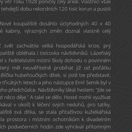
ý vítr roku 1928 poničily celý areál. Vlastníci však
na tehdejší dobu rekordních 120 tisíc korun a pustili
. Nové koupaliště dosáhlo úctyhodných 40 x 40
vé kabiny, výrazných změn doznal vlastně celý
ač svět zachvátila velká hospodářská krize, prý
aliště obléhala i tisícovka návštěvníků. Lázeňský
el s ředitelstvím místní školy dohodu o povinném
který měl neuvěřitelně probíhat již od počátku
tělíčka hubeňoučkých dítek, si jistě lze představit.
 třicátých letech a jeho nástupce Emil Semik byl v
eho předchůdce. Návštěvníky lákal heslem: "Jde se
d něco děje." A také se dělo. Hosté mohli využívat
skával v okolí) k léčení svých neduhů, pro tatíky,
liště svá dítka, se stala přitažlivou kuželkářská
ila prostora i místním ochotníkům k divadelním
ích podvečerních hodin zde vyhrával přítomným