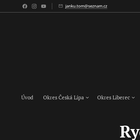
janku.tom@seznam.cz
Úvod
Okres Česká Lípa
Okres Liberec
Ry