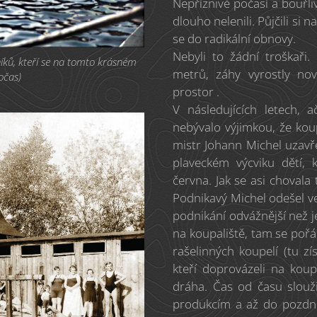
Nepříznivé počasí a bouřliv
dlouho nelenili. Půjčili si 
se do radikální obnovy.
Nebyli to žádní troškaři
níků, kteří se na tomto krásném
metrů, záhy vyrostly no
točas)
prostor .
V následujících letech, 
nebývalo výjimkou, že koup
mistr Johann Michel uzavř
plaveckém výcviku dětí, 
června. Jak se asi chovala 
Podnikavý Michel odešel ve
podnikání odvážnější než j
na koupaliště, tam se pořá
rašelinných koupelí (tu zí
kteří doprovázeli na koupa
dráha. Čas od času slouž
produkcím a až do pozdn