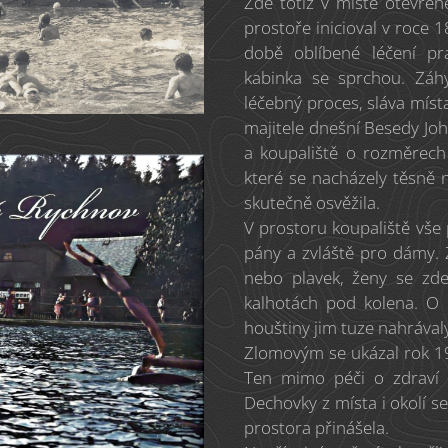
Zde totiž v místě otevře
prostoře inicioval v roce 1
době oblíbené léčení pr
kabinka se sprchou. Záh
léčebný proces, sláva místa
majitele dnešní Besedy Joh
a koupaliště o rozměrech
které se nacházely těsně 
skutečně osvěžila.
V prostoru koupaliště vše
pány a zvláště pro dámy.
nebo plavek, ženy se zd
kalhotách pod kolena. O 
houštiny jim tuze nahrával
Zlomovým se ukázal rok 192
Ten mimo péči o zdraví 
Dechovky z místa i okolí se 
prostora přinášela.