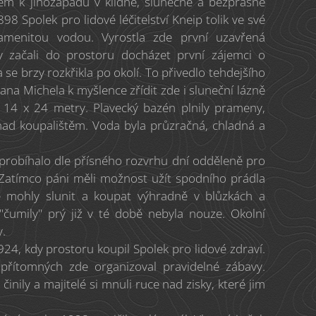
ném k jihozápadu v klidné, slunečné a bezprašné
898 Spolek pro lidové léčitelství Kneip tolik ve své
amenitou vodou. Vyrostla zde první uzavřená
y začali do prostoru docházet první zájemci o
 se brzy rozkřikla po okolí. To přivedlo tehdejšího
ana Michela k myšlence zřídit zde i sluneční lázně
 14 x 24 metry. Plavecký bazén plnily prameny,
nad koupalištěm. Voda byla průzračná, chladná a
 probíhalo dle přísného rozvrhu dní odděleně pro
 Zatímco páni měli možnost užít spodního prádla
e mohly slunit a koupat výhradně v blůzkách a
"čumily" prý již v té době nebyla nouze. Okolní
y.
4, kdy prostoru koupil Spolek pro lidové zdraví.
přítomných zde organizoval pravidelné zábavy.
činily a majitelé si mnuli ruce nad zisky, které jim