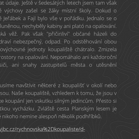
at údaje. Ještě v šedesátých letech jsem tam však
é výchovy zašel se žáky místní školy. Dokud o
 Jeřábek a Fajl bylo vše v pořádku. Jednalo se o
uněnou, nechyběly kabiny ani plató na opalování.
ská věž. Pak však "přičinliví" občané házeli do
i zdraví nebezpečný, odpad. Po odstěhování obou
lovýchovné jednoty koupaliště chátralo. Zmizela
 prostory na opalování. Nepomáhalo ani každoroční
siči, ani snahy zastupitelů města o utěsnění
síme navštívit některé z koupališť v okolí nebo
sou. Naše koupaliště, vzhledem k tomu, že jsou v
ke koupání jen vskutku silným jedincům. Přesto si
átkou vycházku. Zvláště cesta Planským lesem je
 nikoho nemine alespoň několik podhříbků.
vjbc.cz/rychnovska%2Dkoupaliste/d-