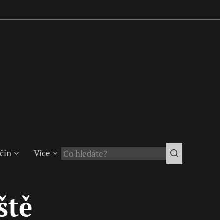
čín
Více
ště