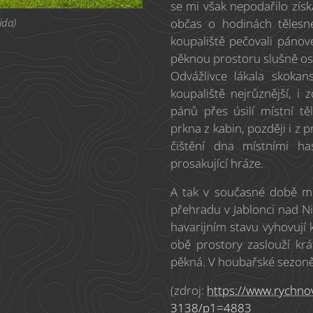
se mi však nepodařilo získ
jda)
občas o hodinách tělesn
koupaliště pečovali pánové
pěknou prostoru slušně osl
Odvážlivce lákala skokan
koupaliště nejrůznější, 
pánů přes úsilí místní tě
prkna z kabin, později i z
čištění dna místními ha
prosakující hráze.
A tak v současné době mu
přehradu v Jablonci nad Ni
havarijním stavu vyhovují 
obě prostory zaslouží kr
pěkná. V houbařské sezoně
(zdroj:
https://www.rychno
3138/p1=4883