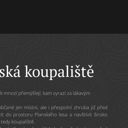
ká koupaliště
 tak mnozí přemýšlejí, kam vyrazí za lákavým
čané jen místní, ale i přespolní zhruba již před
azit do prostoru Planského lesa a navštívit široko
tedy koupaliště.