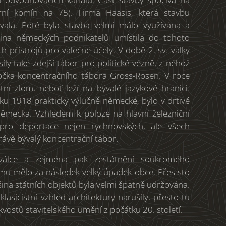
ární komín na 75). Firma Haasis, která stavbu
ovala. Poté byla stavba velmi málo využívána a
ina německých podnikatelů umístila do tohoto
 přístrojů pro válečné účely. V době 2. sv. války
íly také zdejší tábor pro politické vězně, z něhož
očka koncentračního tábora Gross-Rosen. V roce
ní zlom, neboť leží na bývalé jazykové hranici.
ku 1918 prakticky výlučně německé, bylo v drtivé
ěmecka. Vzhledem k poloze na hlavní železniční
pro deportace nejen rychnovských, ale všech
ávě bývalý koncentrační tábor.
válce a zejména pak zestátnění soukromého
lismu mělo za následek velký úpadek obce. Přes sto
na státních objektů byla velmi špatně udržována.
klasicistní vzhled architektury narušily, přesto tu
kvostů stavitelského umění z počátku 20. století.