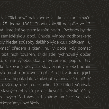
vsi "Richnow" nalezneme v I. knize konfirmační
z 25. ledna 1361. Osadu založili nejspíše ve 13.
ova Hradiště ve svém lesním revíru. Rychnov byl do
ně zemědělskou obcí. Chudé výnosy podhorského
tily hledat způsoby dalšího výdělku. Počátkem 18.
 domácí předení a tkaní lnu. V době, kdy domácí
 textilních továren, zřídil zde rychnovský občan
turu na výrobu dóz z tvrzeného papíru, tzv.
ské lakované dózy se staly známým obchodním
vu mnoho pracovních příležitostí. Zdobení jejich
iaturami pak dalo vzniknout rychnovské malířské
ku výroby dóz na sklonku 19. století věnovala
slavných obrazů pro církevní i světské účely.
 ze svých řad vydala i známé umělce, se stala
eckoprůmyslové školy.