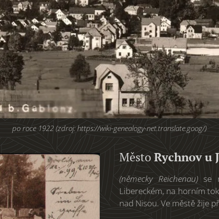
po roce 1922 (zdroj: https://wiki-genealogy-net.translate.goog/)
Město
Rychnov u 
(německy Reichenau)
se n
Libereckém, na horním tok
nad Nisou. Ve městě žije př