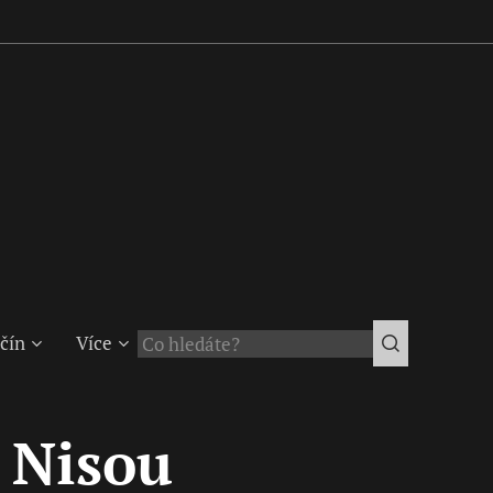
čín
Více
 Nisou