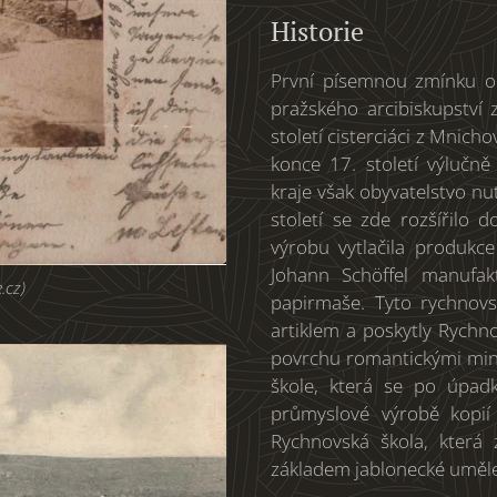
Historie
První písemnou zmínku o 
pražského arcibiskupství 
století cisterciáci z Mnich
konce 17. století výluč
kraje však obyvatelstvo nu
století se zde rozšířilo
výrobu vytlačila produkce
Johann Schöffel manufak
.cz)
papirmaše. Tyto rychnov
artiklem a poskytly Rychno
povrchu romantickými min
škole, která se po úpad
průmyslové výrobě kopií 
Rychnovská škola, která
základem jablonecké uměl