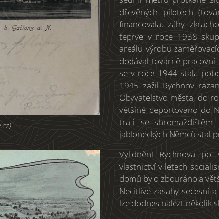
dřevěných pilotech (tov
financovala, záhy zkrach
teprve v roce 1938 skup
areálu výrobu zaměřovacích
dodával továrně pracovní s
se v roce 1944 stala pob
1945 zažil Rychnov razant
Obyvatelstvo města, do ro
většině deportováno do N
trati se shromaždištěm 
.cz)
jabloneckých Němců stal pr
Vylidnění Rychnova po 
vlastnictví v letech socia
domů bylo zbouráno a větši
Necitlivé zásahy secesní a 
lze dodnes nalézt několik s