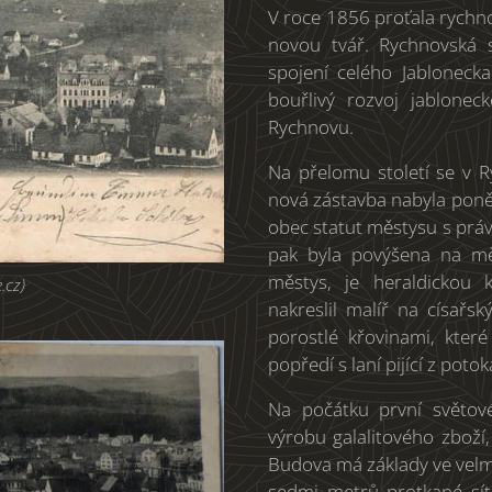
V roce 1856 proťala rychnov
novou tvář. Rychnovská s
spojení celého Jablonecka
bouřlivý rozvoj jabloneck
Rychnovu.
Na přelomu století se v 
nová zástavba nabyla pon
obec statut městysu s práv
pak byla povýšena na mě
městys, je heraldickou 
.cz)
nakreslil malíř na císařs
porostlé křovinami, kter
popředí s laní pijící z potok
Na počátku první světov
výrobu galalitového zboží,
Budova má základy ve velmi
sedmi metrů protkané sít