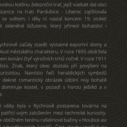
skou kotlinu železniční trať, jejíž viadukt dal obci
tanice na trati Pardubice - Liberec zajišťovala
 se světem. I díky ní nastal koncem 19. století
é skleněné bižuterie, který přinesl bohatství i
Rychnově začaly stavět výstavné exportní domy a
ěkud městského charakteru. V roce 1895 obdržela
em konání čtyř výročních trhů ročně. V roce 1911
sto. Znak, který obec dostala při povýšení na
kuriozitou. Namísto řeči heraldických symbolů
ký dekret romantický obrázek údolní nivy bohatě
é dominuje kostel, v pozadí s horou Ještěd a v
a.
é války byla v Rychnově postavena továrna na
 patřící svým založením mezi technické kuriozity.
 obtížném terénu rašelinové bažiny v hloubce asi
í odvodňovacích kanálů. Část stavby spočívá na