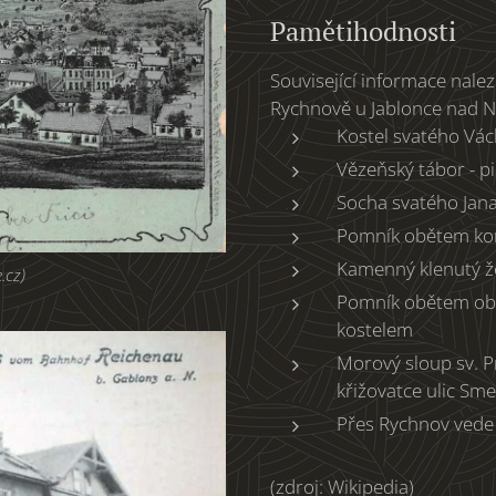
Pamětihodnosti
Související informace nale
Rychnově u Jablonce nad N
Kostel svatého Vác
Vězeňský tábor - p
Socha svatého Jan
Pomník obětem kon
Kamenný klenutý ž
.cz)
Pomník obětem obou 
kostelem
Morový sloup sv. P
křižovatce ulic Sm
Přes Rychnov vede
(zdroj: Wikipedia)