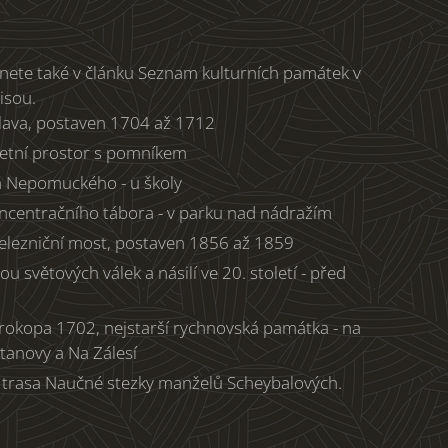
znete také v článku Seznam kulturních památek v
isou.
lava, postaven 1704 až 1712
ietní prostor s pomníkem
a Nepomuckého - u školy
centračního tábora - v parku nad nádražím
elezniční most, postaven 1856 až 1859
světových válek a násilí ve 20. století - před
rokopa 1702, nejstarší rychnovská památka - na
etanovy a Na Zálesí
 trasa Naučné stezky manželů Scheybalových.