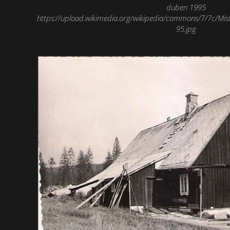
duben 1995
https://upload.wikimedia.org/wikipedia/commons/7/7c/Mi
95.jpg