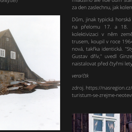
nity.de/)
za den zaslechnu, jak kolem
Dům, jinak typická horská
na přelomu 17. a 18. st
kolektivizaci v něm země
trusem, koupil v roce 1964
nová, takřka identická. "S
Gustav dřív," uvedl Ginz
naistalovat před čtyřmi let
vera/čtk
zdroj. https://nasregion.c
turistum-se-zrejme-neote