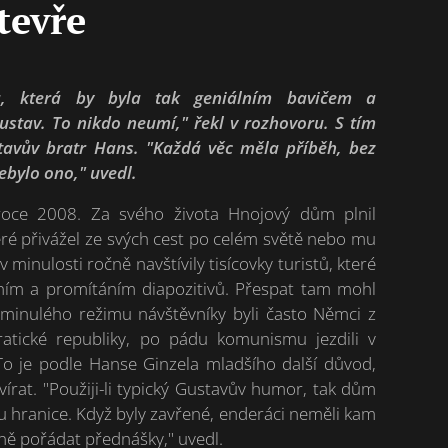
tevře
, která by byla tak geniálním bavičem a
ustav. To nikdo neumí," řekl v rozhovoru. S tím
stavův bratr Hans. "Každá věc měla příběh, bez
ebylo ono," uvedl.
roce 2008. Za svého života Hnojový dům plnil
eré přivážel ze svých cest po celém světě nebo mu
 minulosti ročně navštívily tisícovky turistů, které
ěním a promítáním diapozitivů. Přespat tam mohl
 minulého režimu návštěvníky byli často Němci z
atické republiky, po pádu komunismu jezdili v
 je podle Hanse Ginzela mladšího další důvod,
írat. "Použiji-li typický Gustavův humor, tak dům
ou hranice. Když byly zavřené, enderáci neměli kam
ně pořádat přednášky," uvedl.