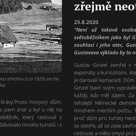
zřejmě neo
25.8.2020
"Není už taková osoba
světoběžníkem jako byl G
souhlasí i jeho otec, Gu
Gustavova výkladu by to n
Gustav Ginzel zemřel v 
exponáty a kuriozitami, kt
vou střechou (cca 1920) (archiv
je darovali kamarádi. Dům v
ka)
Ginzel bavil svým vypráv
každý, kdo měl zájem. Za
 krávy.Proto hnojový dům.
tehdejší Německé demokr
a jsem znal a byl u něj na
mnohem menším počtu. To
ěžník, který cestoval z
proč dům pro turisty neotv
těvovalo mnoho turistů i z
se otevře, až se zase zavř
cestovat a mělo smysl pro 