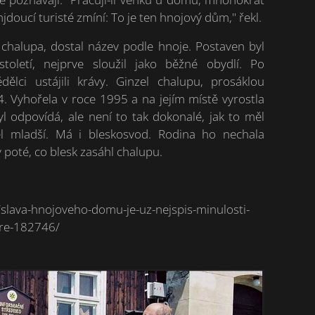
jdoucí turisté zmíní: To je ten hnojový dům," řekl.
 chalupa, dostal název podle hnoje. Postaven byl
oletí, nejprve sloužil jako běžné obydlí. Po
dělci ustájili krávy. Ginzel chalupu, prosáklou
. Vyhořela v roce 1995 a na jejím místě vyrostla
tyl odpovídá, ale není to tak dokonalé, jak to měl
el mladší. Má i bleskosvod. Rodina ho nechala
y poté, co blesk zasáhl chalupu.
z/slava-hnojoveho-domu-je-uz-nejspis-minulosti-
vre-182746/