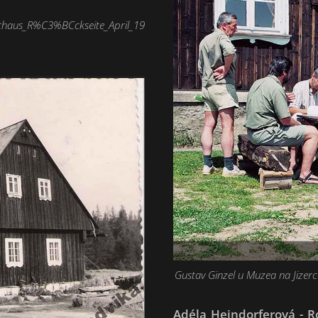
sthaus_R%C3%BCckseite_April_19
Gustav Ginzel u Muzea na Jizerc
Adéla Heindorferová - 