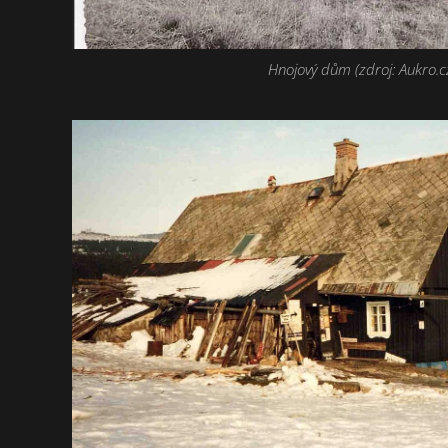
Hnojový dům (zdroj: Aukro.c