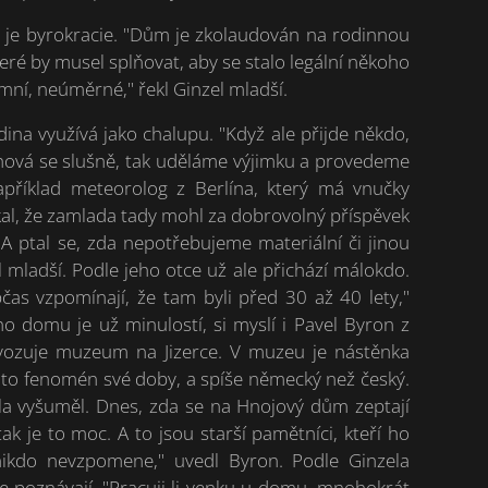
 je byrokracie. "Dům je zkolaudován na rodinnou
eré by musel splňovat, aby se stalo legální někoho
mní, neúměrné," řekl Ginzel mladší.
na využívá jako chalupu. "Když ale přijde někdo,
chová se slušně, tak uděláme výjimku a provedeme
například meteorolog z Berlína, který má vnučky
kal, že zamlada tady mohl za dobrovolný příspěvek
A ptal se, zda nepotřebujeme materiální či jinou
mladší. Podle jeho otce už ale přichází málokdo.
čas vzpomínají, že tam byli před 30 až 40 lety,"
ho domu je už minulostí, si myslí i Pavel Byron z
vozuje muzeum na Jizerce. V muzeu je nástěnka
 to fenomén své doby, a spíše německý než český.
 vyšuměl. Dnes, zda se na Hnojový dům zeptají
ak je to moc. A to jsou starší pamětníci, kteří ho
 nikdo nevzpomene," uvedl Byron. Podle Ginzela
e poznávají. "Pracuji-li venku u domu, mnohokrát