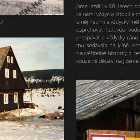
jsme jezdili v 80. letec
za námi vždycky chodil a my
u něj netrhli a vždycky měl
z)
osprchovat ledovou vodo
přespávat a vždycky ráno 
mu sedávala na klíně, no
neuvěřitelné historky z ce
kouzelné dětství na Jizerce.