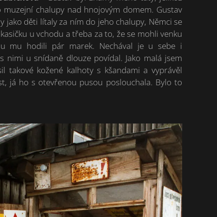
h do muzejní chalupy nad hnojovým domem. Gustav
 jako děti lítaly za ním do jeho chalupy, Němci se
 kasičku u vchodu a třeba za to, že se mohli venku
u mu hodili pár marek. Nechával je u sebe i
s nimi u snídaně dlouze povídal. Jako malá jsem
sil takové kožené kalhoty s kšandami a vyprávěl
st, já ho s otevřenou pusou poslouchala. Bylo to