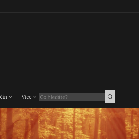
čín
Více