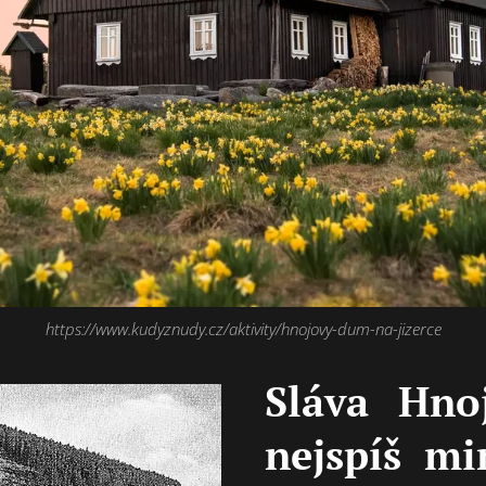
https://www.kudyznudy.cz/aktivity/hnojovy-dum-na-jizerce
Sláva Hno
nejspíš mi