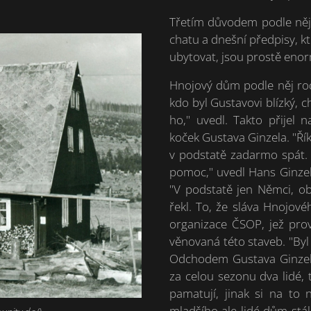
Třetím důvodem podle něj
chatu a dnešní předpisy, kt
ubytovat, jsou prostě enor
Hnojový dům podle něj rodi
kdo byl Gustavovi blízký, 
ho," uvedl. Takto přijel 
koček Gustava Ginzela. "Ří
v podstatě zadarmo spát. 
pomoc," uvedl Hans Ginzel 
"V podstatě jen Němci, ob
řekl. To, že sláva Hnojové
organizace ČSOP, jež pro
věnovaná této staveb. "Byl
Odchodem Gustava Ginzela
za celou sezonu dva lidé, t
pamatují, jinak si na to
mladšího ale lidé dům stál