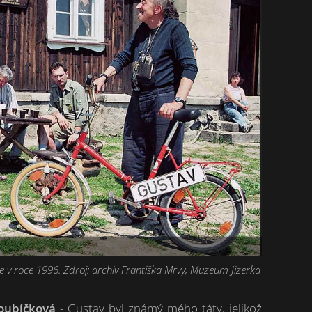
e v roce 1996. Zdroj: archiv Františka Mrvy, Muzeum Jizerka
Roubíčková
- Gustav byl známý mého táty, jelikož