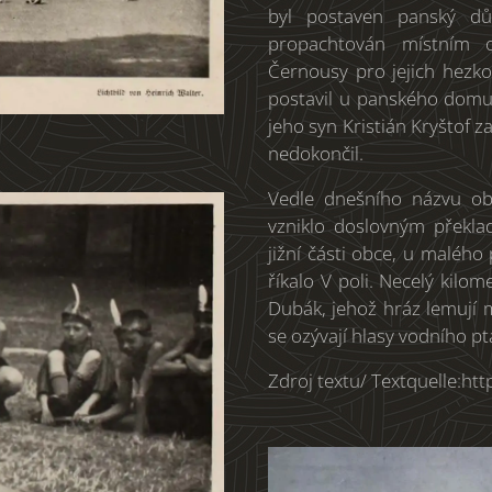
byl postaven panský d
propachtován místním ob
Černousy pro jejich hezkou
postavil u panského domu
jeho syn Kristián Kryštof 
nedokončil.
Vedle dnešního názvu ob
vzniklo doslovným překl
jižní části obce, u maléh
říkalo V poli. Necelý kilo
Dubák, jehož hráz lemují 
se ozývají hlasy vodního pt
Zdroj textu/ Textquelle:ht