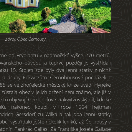
zdroj: Obec Černousy
rně od Frýdlantu v nadmořské výšce 270 metrů.
ovanského původu a teprve později je vystřídali
ku 15. Století zde byly dva lenní statky z nichž
m a druhý Rekwitzům. Černohousové pocházeli z
1385 se ve zhořelecké městské knize uvádí Hyneke
zůstala obec v jejich držení není známo, ale již v
se tu objevují Gersdorfové. Rakwitzovský díl, kde se
itelů, nakonec koupil v roce 1564 hejtman
ndrich Gersdorf zu Wilka a tak oba lenní statky
 obci vystřídalo ještě několik leníků, až Černousy v
onín Pankrác Gallas. Za Františka Josefa Gallase