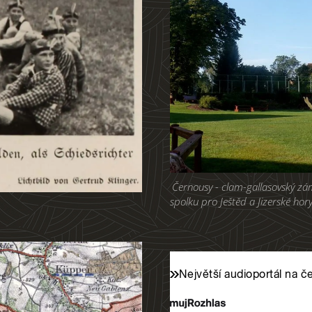
Černousy - clam-gallasovský z
spolku pro Ještěd a Jizerské hory 