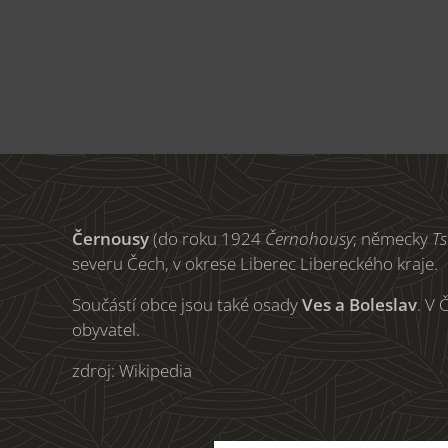
Černousy
(do roku 1924
Černohousy
; německy
T
severu Čech, v okrese Liberec Libereckého kraje.
Součástí obce jsou také osady
Ves a Boleslav
. V 
obyvatel.
zdroj: Wikipedia