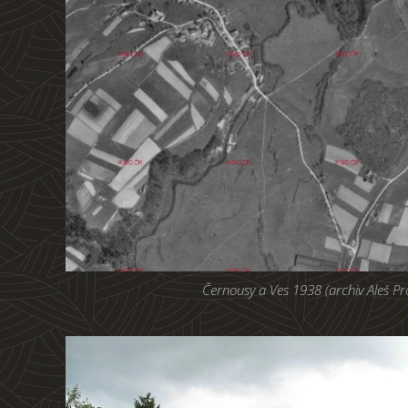
Černousy a Ves 1938 (archiv Aleš P