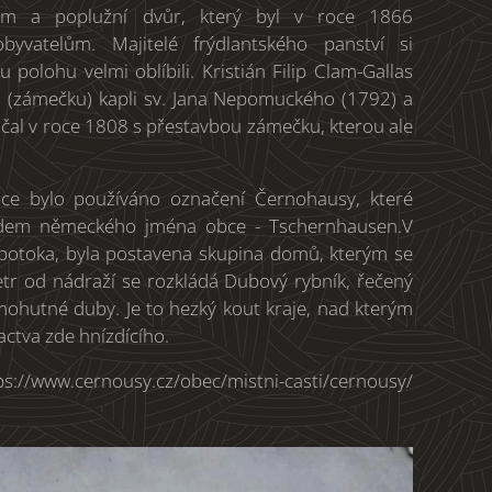
ům a poplužní dvůr, který byl v roce 1866
yvatelům. Majitelé frýdlantského panství si
 polohu velmi oblíbili. Kristián Filip Clam-Gallas
 (zámečku) kapli sv. Jana Nepomuckého (1792) a
začal v roce 1808 s přestavbou zámečku, kterou ale
ce bylo používáno označení Černohausy, které
adem německého jména obce - Tschernhausen.V
o potoka, byla postavena skupina domů, kterým se
metr od nádraží se rozkládá Dubový rybník, řečený
mohutné duby. Je to hezký kout kraje, nad kterým
actva zde hnízdícího.
tps://www.cernousy.cz/obec/mistni-casti/cernousy/