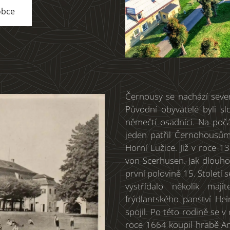
obce
Černousy se nachází seve
Původní obyvatelé byli sl
němečtí osadníci. Na počát
jeden patřil Černohousů
Horní Lužice. Již v roce 
von Scerhusen. Jak dlouho 
první polovině 15. Století 
vystřídalo několik maj
frýdlantského panství Hei
spojil. Po této rodině se v
roce 1664 koupil hrabě Ant