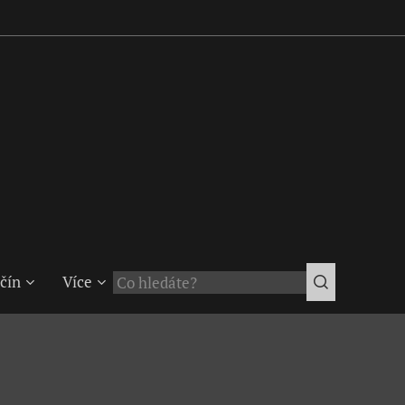
čín
Více