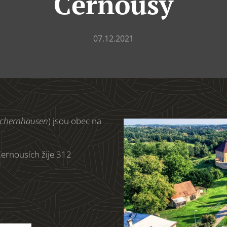
Černousy
07.12.2021
schernhausen
) jsou obec na
Černousích žije 312