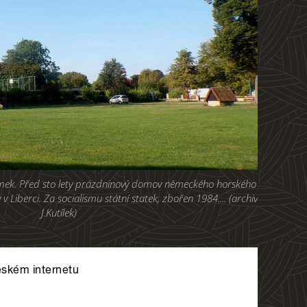
ámek. Před sto lety prázdninový domov německého horského
v Liberci. Za socialismu státní statek, zbořen 1984.... (archiv
J.Kutílek)