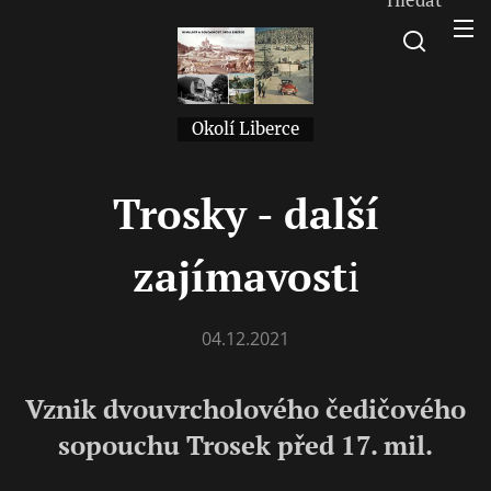
Okolí Liberce
Trosky - další
zajímavost
i
04.12.2021
Vznik dvouvrcholového čedičového
sopouchu Trosek před 17. mil.