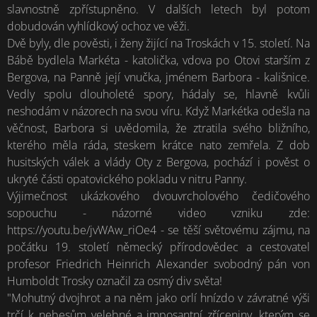
slavnostně zpřístupněno. V dalších letech byl potom
dobudován vyhlídkový ochoz ve věži.
Dvě byly, dle pověsti, i ženy žijící na Troskách v 15. století. Na
Bábě bydlela Markéta - katolička, vdova po Otovi starším z
Bergova, na Panně její vnučka, jménem Barbora - kališnice.
Vedly spolu dlouholeté spory, hádaly se, hlavně kvůli
neshodám v názorech na svou víru. Když Markétka odešla na
věčnost, Barbora si uvědomila, že ztratila svého bližního,
kterého měla ráda, steskem krátce nato zemřela. Z dob
husitských válek a vlády Oty z Bergova, pochází i pověst o
ukryté části opatovického pokladu v nitru Panny.
Výjimečnost ukázkového dvouvrcholového čedičového
sopouchu - názorné video vzniku zde:
https://youtu.be/jvWAw_riOe4 - se těší světovému zájmu, na
počátku 19. století německý přírodovědec a cestovatel
profesor Friedrich Heinrich Alexander svobodný pán von
Humboldt Trosky označil za osmý div světa!
"Mohutný dvojhrot a na něm jako orlí hnízdo v závratné výši
trčí k nebesům velebné a imposantní zříceniny, kterým se