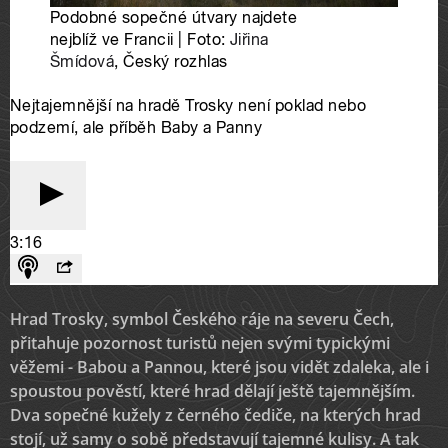
Hrad Trosky, symbol Českého ráje na severu Čech,
přitahuje pozornost turistů nejen svými typickými
věžemi - Babou a Pannou, které jsou vidět zdaleka, ale i
spoustou pověstí, které hrad dělají ještě tajemnějším.
Dva sopečné kužely z černého čediče, na kterých hrad
stojí, už samy o sobě představují tajemné kulisy. A tak