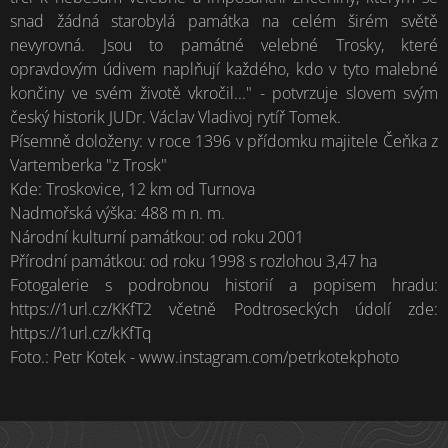
snad žádná starobylá památka na celém širém světě
nevyrovná. Jsou to památné velebné Trosky, které
opravdovým údivem naplňují každého, kdo v tyto malebné
končiny ve svém životě vkročil..." - potvrzuje slovem svým
český historik JUDr. Václav Vladivoj rytíř Tomek.
Písemně doloženy: v roce 1396 v přídomku majitele Čeňka z
Vartemberka "z Trosk"
Kde: Troskovice, 12 km od Turnova
Nadmořská výška: 488 m n. m.
Národní kulturní památkou: od roku 2001
Přírodní památkou: od roku 1998 s rozlohou 3,47 ha
Fotogalerie s podrobnou historií a popisem hradu:
https://1url.cz/KKfT2 včetně Podtroseckých údolí zde:
https://1url.cz/kKfTq
Foto.: Petr Kotek - www.instagram.com/petrkotekphoto