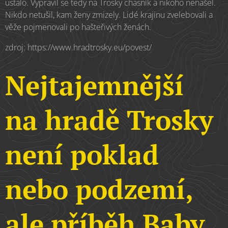
ustalo. Vypravil se tedy na Trosky chasník a nikoho nenašel.
Nikdo netušil, kam ženy zmizely. Lidé krajinu zvelebovali a
věže pojmenovali po hašteřivých ženách.
zdroj: https://www.hradtrosky.eu/povest/
Nejtajemnější
na hradě Trosky
není poklad
nebo podzemí,
ale příběh Baby