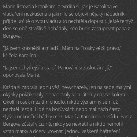
Marie listovala kronikami a tvrdila si, jak je Karolína ve
vladaření nezkušená a jakmile se objeví nějaký nápadník,
přijde určitě o svou vládu a to nechtěla dopustit. Ještě tentýž
den se obě strašlivě pohádaly, kdo bude zastupovat pana z
Bergova.
"Já jsem krásnější a mladší. Mám na Trosky větší právo,"
křičela Karolína.
"Já jsem chytřejší a starší. Panování si zasloužím já,"
oponovala Marie.
Každá si zabrala jednu věž, nevycházely, jen na sebe malými
okýnky pokřikovaly, dohadovaly se a láteřily na vše kolem.
Okolí Trosek mezitím chudlo, nikdo významný sem už
nechtěl jezdit. Lidé na borůvkách nebo malinách často
slyšeli nekončící hádky mezi Marií a Karolínou o vládu. Pán z
Bergova zůstal v cizině, nikdy se nevrátil a nikdo nemohl
vztah matky a dcery urovnat. Jednou veškeré hašteření