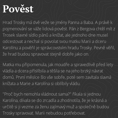
Pověst
Hrad Trosky má dvě veže se jmény Panna a Baba. A právě k
pojmenování se váže lidová pověst. Pán z Bergova chtěl mít z
Trosek slavné sídlo pánů a knížat, ale jednoho dne musel
odcestovat a nechal si povolat svou matku Marii a dceru
Karolínu a pověřil je správcovstvím hradu Trosky. Pevně věřil,
že hrad budou spravovat stejně dobře jako on.
Matka mu připomenula, jak moudře a spravedlivě před lety
vládla a dcera příslíbila a těšila se na jeho brzký návrat
domů. První měsíce šlo vše sobře, poté sem zavítala slavná
knížata a Marie a Karolína si oblíbily vládu.
"Proč bych nemohla vládnout sama?" říkala si jednou
Karolína, dívala se do zrcadla a zhodnotila, že je krásná a
určitě si ji vezme za ženu zajímavý muž a společně budou
Trosky spravovat. Marii nebudou potřebovat.