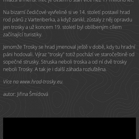
Na bizarní čedičové vyvřelině si ve 14. století postavil hrad
rod pánů z Vartenberka, a když zanikl, zůstaly z něj opravdu
jen trosky a už koncem 19. století byl oblíbeným cílem
začínající turistiky.
Jenomže Trosky se hrad jmenoval ještě v době, kdy tu hradní
páni hodovali. Výraz "trosky" totiž pochází ve staročeštině od
sopečné strusky. Struska neboli troska a od ní dvě trosky
neboli Trosky. A tak je i další záhada rozluštěna.
Více na www.hrad-trosky.eu.
autor: Jiřina Šmídová