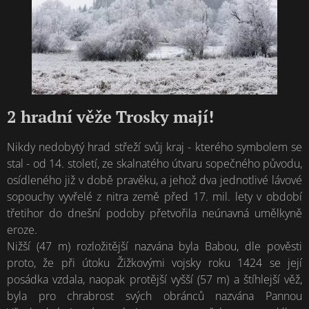
2 hradní věže Trosky mají!
Nikdy nedobytý hrad střeží svůj kraj - kterého symbolem se
stal - od 14. století, ze skalnatého útvaru sopečného původu,
osídleného již v době pravěku, a jehož dva jednotlivé lávové
sopouchy vyvřelé z nitra země před 17. mil. lety v období
třetihor do dnešní podoby přetvořila neúnavná umělkyně
eroze.
Nižší (47 m) rozložitější nazvána byla Babou, dle pověsti
proto, že při útoku Žižkovými vojsky roku 1424 se její
posádka vzdala, naopak protější vyšší (57 m) a štíhlejší věž,
byla pro chrabrost svých obránců nazvána Pannou