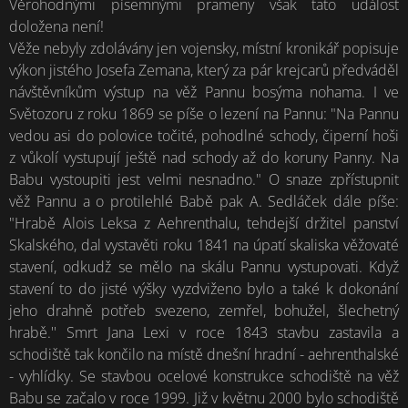
Věrohodnými písemnými prameny však tato událost
doložena není!
Věže nebyly zdolávány jen vojensky, místní kronikář popisuje
výkon jistého Josefa Zemana, který za pár krejcarů předváděl
návštěvníkům výstup na věž Pannu bosýma nohama. I ve
Světozoru z roku 1869 se píše o lezení na Pannu: "Na Pannu
vedou asi do polovice točité, pohodlné schody, čiperní hoši
z vůkolí vystupují ještě nad schody až do koruny Panny. Na
Babu vystoupiti jest velmi nesnadno." O snaze zpřístupnit
věž Pannu a o protilehlé Babě pak A. Sedláček dále píše:
"Hrabě Alois Leksa z Aehrenthalu, tehdejší držitel panství
Skalského, dal vystavěti roku 1841 na úpatí skaliska věžovaté
stavení, odkudž se mělo na skálu Pannu vystupovati. Když
stavení to do jisté výšky vyzdviženo bylo a také k dokonání
jeho drahně potřeb svezeno, zemřel, bohužel, šlechetný
hrabě.'' Smrt Jana Lexi v roce 1843 stavbu zastavila a
schodiště tak končilo na místě dnešní hradní - aehrenthalské
- vyhlídky. Se stavbou ocelové konstrukce schodiště na věž
Babu se začalo v roce 1999. Již v květnu 2000 bylo schodiště