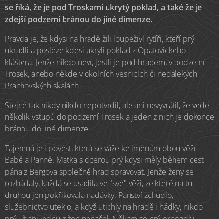
se říká, že je pod Troskami ukrytý poklad, a také že je
zdejší podzemí bránou do jiné dimenze.
Pravda je, že kdysi na hradě žili loupeživí rytíři, kteří prý
ukradli a posléze kdesi ukryli poklad z Opatovického
kláštera. Jenže nikdo neví, jestli je pod hradem, v podzemí
Trosek, anebo někde v okolních vesnicích či nedalekých
Prachovských skalách.
Stejně tak nikdy nikdo nepotvrdil, ale ani nevyvrátil, že vede
několik vstupů do podzemí Trosek a jeden z nich je dokonce
bránou do jiné dimenze.
Tajemná je i pověst, která se váže ke jménům obou věží -
Babě a Panně. Matka s dcerou prý kdysi měly během cest
pána z Bergova společně hrad spravovat. Jenže ženy se
rozhádaly, každá se usadila ve "své" věži, ze které na tu
druhou jen pokřikovala nadávky. Panství zchudlo,
služebnictvo uteklo, a když utichly na hradě i hádky, nikdo
prý už ani jednu z žen nenašel. Někam se prý propadly.