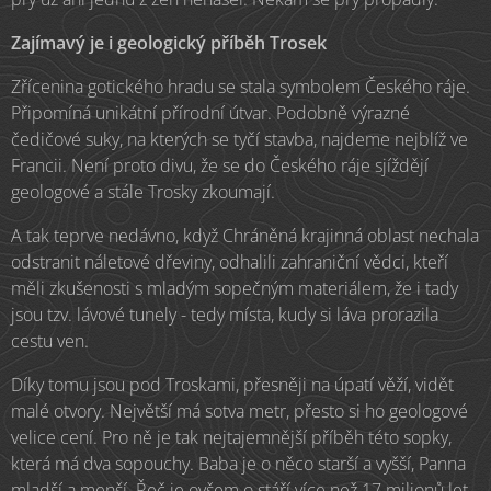
Zajímavý je i geologický příběh Trosek
Zřícenina gotického hradu se stala symbolem Českého ráje.
Připomíná unikátní přírodní útvar. Podobně výrazné
čedičové suky, na kterých se tyčí stavba, najdeme nejblíž ve
Francii. Není proto divu, že se do Českého ráje sjíždějí
geologové a stále Trosky zkoumají.
A tak teprve nedávno, když Chráněná krajinná oblast nechala
odstranit náletové dřeviny, odhalili zahraniční vědci, kteří
měli zkušenosti s mladým sopečným materiálem, že i tady
jsou tzv. lávové tunely - tedy místa, kudy si láva prorazila
cestu ven.
Díky tomu jsou pod Troskami, přesněji na úpatí věží, vidět
malé otvory. Největší má sotva metr, přesto si ho geologové
velice cení. Pro ně je tak nejtajemnější příběh této sopky,
která má dva sopouchy. Baba je o něco starší a vyšší, Panna
mladší a menší. Řeč je ovšem o stáří více než 17 milionů let.