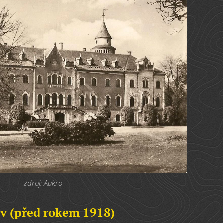
zdroj: Aukro
v (před rokem 1918)