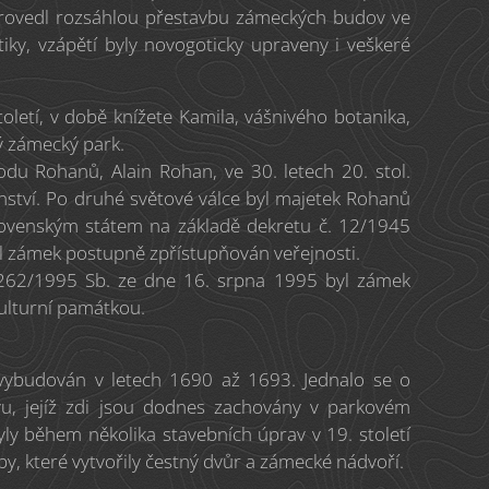
rovedl rozsáhlou přestavbu zámeckých budov ve
tiky, vzápětí byly novogoticky upraveny i veškeré
toletí, v době knížete Kamila, vášnivého botanika,
hlý zámecký park.
rodu Rohanů, Alain Rohan, ve 30. letech 20. stol.
nství. Po druhé světové válce byl majetek Rohanů
lovenským státem na základě dekretu č. 12/1945
l zámek postupně zpřístupňován veřejnosti.
 262/1995 Sb. ze dne 16. srpna 1995 byl zámek
ulturní památkou.
vybudován v letech 1690 až 1693. Jednalo se o
, jejíž zdi jsou dodnes zachovány v parkovém
yly během několika stavebních úprav v 19. století
by, které vytvořily čestný dvůr a zámecké nádvoří.