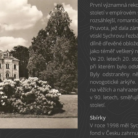
První významná rekon
století v empírovém 
rozsáhlejší, romanti
Pruvota, jež dala z
vtiskl Sychrovu řezb
dílně dřevěné oblož
jako téměř veškerý n
Ve 20. letech 20. st
při kterém bylo od
Byly odstraněny ně
novogotické arkýře.
na věžích a nahraze
v 90. letech, směřu
století.
Sbírky
V roce 1998 měl Syc
fond v Česku zahrnuj