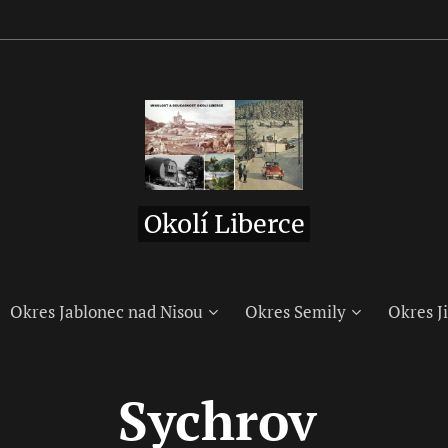
Okolí Liberce
Okres Jablonec nad Nisou
Okres Semily
Okres Ji
Sychrov