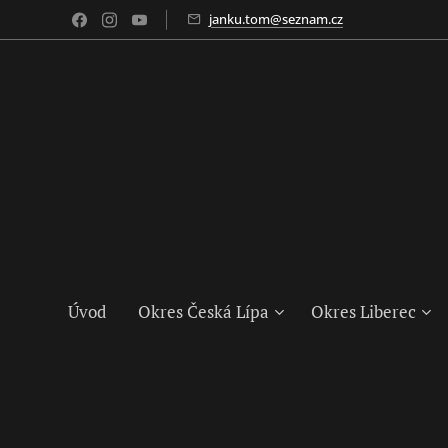
janku.tom@seznam.cz
Úvod
Okres Česká Lípa
Okres Liberec