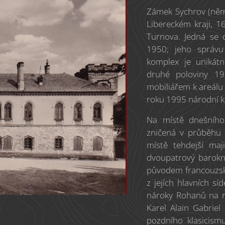
Zámek Sychrov (něme
Libereckém kraji, 
Turnova. Jedná se 
1950; jeho správu
komplex je unikátn
druhé poloviny 1
mobiliářem k areálu
roku 1995 národní k
Na místě dnešního
zničená v průběhu t
místě tehdejší maj
dvoupatrový barokn
původem francouzská
z jejích hlavních s
nároky Rohanů na re
Karel Alain Gabriel 
pozdního klasicismu