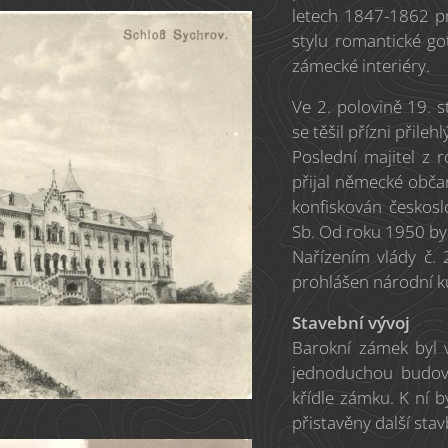
letech 1847-1862 p
stylu romantické go
zámecké interiéry.
Ve 2. polovině 19. s
se těšil přízni přile
Poslední majitel z 
přijal německé obča
konfiskován českos
Sb. Od roku 1950 by
Nařízením vlády č.
prohlášen národní k
Stavební vývoj
Barokní zámek byl 
jednoduchou budovu
křídle zámku. K ní b
přistavěny další stav