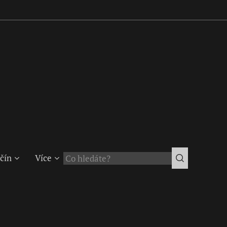
čín
Více