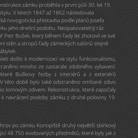
strukce zámku proběhla v první půli 30. let 19.
stylu. V letech 1847 až 1862 následovala
cká novogotická přestavba podle plánů Josefa
ámku jeho dnešní podobu. Neopakovatelný ráz
ář Petr Bušek, který během řady let zhotovil ve své
ení stěn a stropů řady zámeckých salónů stejně
ábytek.
oletí došlo k modernizaci ve stylu funkcionalismu,
straněno mnoho ze zastarale zdobného vybavení.
které Buškovy řezby z interiérů a z exteriérů
 V této době bylo také odstraněno omítané zdivo
no lomovým zdivem. Rekonstrukce, které započaly
jí k navrácení podoby zámku z druhé poloviny 19.
hrov po zámku Konopiště druhý největší sbírkový
ící 48 750 evidovaných předmětů, které byly jak z