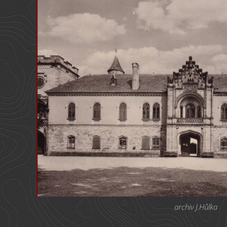
archiv J.Hůlka