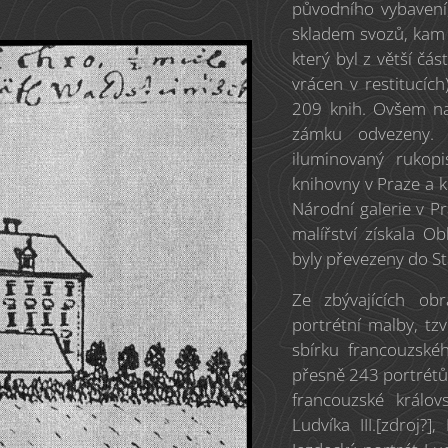
původního vybavení,
skladem svozů, kam 
který byl z větší čá
vrácen v restitucíc
209 knih. Ovšem na
zámku odvezeny. 
iluminovaný rukop
knihovny v Praze a 
Národní galerie v Pr
malířství získala Ob
byly převezeny do St
Ze zbývajících ob
portrétní malby, tzv
sbírku francouzskéh
přesně 243 portrétů
francouzské králov
Ludvíka III.[zdroj?