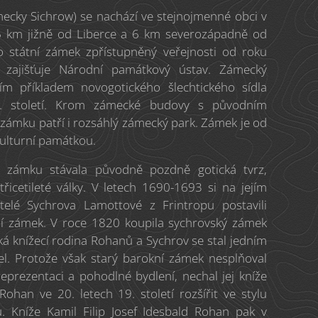
cky Sichrow) se nachází ve stejnojmenné obci v
16 km jižně od Liberce a 6 km severozápadně od
o státní zámek zpřístupněný veřejnosti od roku
 zajišťuje Národní památkový ústav. Zámecký
ím příkladem novogotického šlechtického sídla
9. století. Krom zámecké budovy s původním
 zámku patří i rozsáhlý zámecký park. Zámek je od
ulturní památkou.
 zámku stávala původně pozdně gotická tvrz,
řicetileté války. V letech 1690-1693 si na jejím
itelé Sychrova Lamottové z Frintropu postavili
í zámek. V roce 1820 koupila sychrovský zámek
 knížecí rodina Rohanů a Sychrov se stal jedním
ídel. Protože však starý barokní zámek nesplňoval
prezentaci a pohodlné bydlení, nechal jej kníže
Rohan ve 20. letech 19. století rozšířit ve stylu
. Kníže Kamil Filip Josef Idesbald Rohan pak v