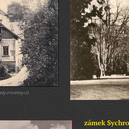
dy-zriceniny.cz)
zámek Sychro