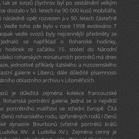
 tak ze svozů (Sychrov byl po zestátnění velkým
se dostalo v 50. letech na 90 000 kusů mobiliáře,
sti následně opět rozvezen a v 90. letech částečně
h). Vedle toho zde bylo v roce 1998 evidováno 7
opak vedle svozů byly nejcennější předměty ze
Jednalo se například o Rohanské hodinky,
is hodinek ze začátku 15. století do Národní
kolekci rohanských miniaturních portrétů má dnes
aze, jednotlivé příklady italského a nizozemského
lastní galerie v Liberci, dále důležité písemnosti
átního oblastního archivu v Litoměřicích.
razů je důležitá zejména kolekce francouzské
. Rohanská portrétní galerie. Jedná se o největší
o portrétního malířství ve střední Evropě. Čítá
 členů rohanského rodu, spřízněných rodů i členů
ské dynastie Bourbonů (včetně portrétů králů
], Ludvíka XIV. a Ludvíka XV.). Zejména cenný je