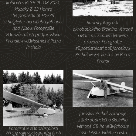
kolní větroň GB IIb OK-8021,
kluzáky Z-23 Honza
(vpopředí) aHG-38
Schulgleiter aeroklubu Jablonec
Raritní fotograe
nad Nisou. Fotograe
akrobatického školního větroně
zpozůstalosti poJaroslavu
GB IIc při zimním letovém
Prchalovi vevlastnictví Petra
provozu. Fotograe
Prchala
zpozůstalosti poJaroslavu
Prchalovi vevlastnictví Petra
Prchal
Jaroslav Prchal vystupuje
Školní větroň GB IIb OK-8002
zakrobatického školního
naseverní straně letiště.
větroně GB IIc vevýchodní
Fotograe zpozůstalosti
Větrný rukáv vzápadní části
části letiště. Vidět je cesta
poJaroslavu Prchalovi