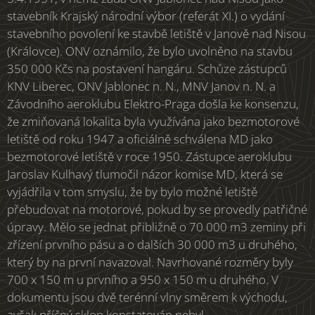
stavebník Krajský národní výbor (referát XI.) o vydání
stavebního povolení ke stavbě letiště v Janově nad Nisou
(Královce). ONV oznámilo, že bylo uvolněno na stavbu
350 000 Kčs na postavení hangáru. Schůze zástupců
KNV Liberec, ONV Jablonec n. N., MNV Janov n. N. a
Závodního aeroklubu Elektro-Praga došla ke konsenzu,
že zmiňovaná lokalita byla využívána jako bezmotorové
letiště od roku 1947 a oficiálně schválena MD jako
bezmotorové letiště v roce 1950. Zástupce aeroklubu
Jaroslav Kulhavý tlumočil názor komise MD, která se
vyjádřila v tom smyslu, že by bylo možné letiště
přebudovat na motorové, pokud by se provedly patřičné
úpravy. Mělo se jednat přibližně o 70 000 m3 zeminy při
zřízení prvního pásu a o dalších 30 000 m3 u druhého,
který by na první navazoval. Navrhované rozměry byly
700 x 150 m u prvního a 950 x 150 m u druhého. V
dokumentu jsou dvě terénní vlny směrem k východu,
avšak příčný sklon konstatován nebyl.