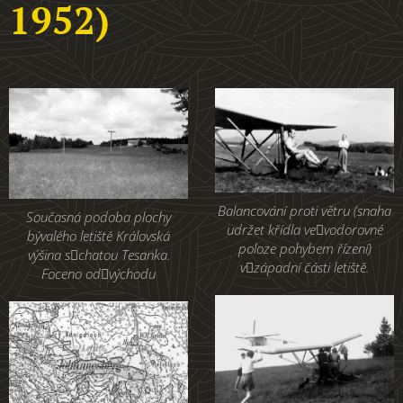
1952)
Balancování proti větru (snaha
Současná podoba plochy
udržet křídla vevodorovné
bývalého letiště Královská
poloze pohybem řízení)
výšina schatou Tesanka.
vzápadní části letiště.
Foceno odvýchodu