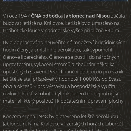
V roce 1947
ČNA odbočka Jablonec nad Nisou
začala
budovat letiště na Královce. Letiště bylo umístěno na
Hrábětické louce v nadmořské výšce přibližně 840 m.
Bylo odpracováno neuvěřitelné množství brigádnických
hodin členy jak místního aeroklubu, tak vypomohli
členové libereckého. Členové se pustili do náročných
úprav terénu, vykácení stromů a zbourání několika
opuštěných stavení. První finanční podporou pro vznik
letiště se stal příspěvek v hodnotě 1 000 Kčs od Svazu
obcí a okresů – pro výstavbu a hospodářské využití
civilních letišť, z tohoto byl zakoupen ten nejnutnější
materiál, který posloužil k počátečním úpravám plochy.
Koncem srpna 1948 bylo otevřeno letiště aeroklubu
Jablonec n. N. na Královce v Jizerských horách. Liberečtí
tam několikrát hostovali se svými větroni, aby si