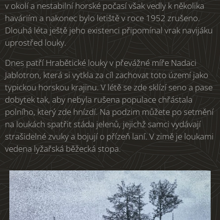
v okolí a nestabilní horské počasí však vedly k několika
haváriím a nakonec bylo letiště v roce 1952 zrušeno.
Dlouhá léta ještě jeho existenci připomínal vrak navijáku
uprostřed louky.
Dnes patří Hrabětické louky v převážné míře Nadaci
Jablotron, která si vytkla za cíl zachovat toto území jako
typickou horskou krajinu. V létě se zde sklízí seno a pase
dobytek tak, aby nebyla rušena populace chřástala
polního, který zde hnízdí. Na podzim můžete po setmění
na loukách spatřit stáda jelenů, jejichž samci vydávají
strašidelné zvuky a bojují o přízeň laní. V zimě je loukami
vedena lyžařská běžecká stopa.