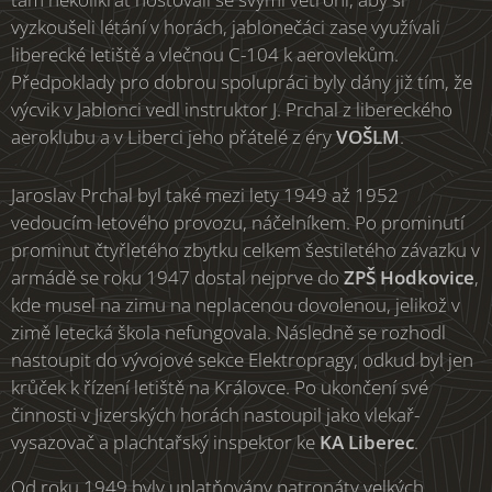
vyzkoušeli létání v horách, jablonečáci zase využívali
liberecké letiště a vlečnou C-104 k aerovlekům.
Předpoklady pro dobrou spolupráci byly dány již tím, že
výcvik v Jablonci vedl instruktor J. Prchal z libereckého
aeroklubu a v Liberci jeho přátelé z éry
VOŠLM
.
Jaroslav Prchal byl také mezi lety 1949 až 1952
vedoucím letového provozu, náčelníkem. Po prominutí
prominut čtyřletého zbytku celkem šestiletého závazku v
armádě se roku 1947 dostal nejprve do
ZPŠ Hodkovice
,
kde musel na zimu na neplacenou dovolenou, jelikož v
zimě letecká škola nefungovala. Následně se rozhodl
nastoupit do vývojové sekce Elektropragy, odkud byl jen
krůček k řízení letiště na Královce. Po ukončení své
činnosti v Jizerských horách nastoupil jako vlekař-
vysazovač a plachtařský inspektor ke
KA Liberec
.
Od roku 1949 byly uplatňovány patronáty velkých