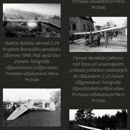
Prchalovi vevlastnictví Petra
Prchala
Havárie školního větroně Z-24
Krajánek libereckého aeroklubu
zčervna 1949. Pilot vyvázl bez
Členové Aeroklubu Jablonec
zranění. Fotograe
nad Nisou při prvomájovém
zpozůstalosti poJaroslavu
průvodu počátkem padesátých
Prchalovi vevlastnictví Petra
let skluzákem Z-23 Honza
Prchala
(sgondolou). Fotograe
zpozůstalosti poJaroslavu
Prchalovi vevlastnictví Petra
Prchala