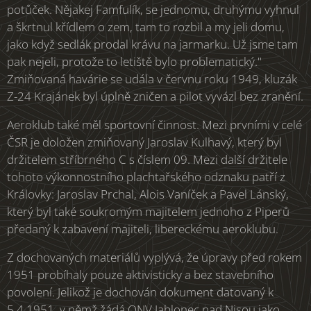
potůček. Nějakej Famfulík, se jednomu, druhýmu vyhnul
a škrtnul křídlem o zem, tam to rozbil a my jeli domu,
jako když sedlák prodal krávu na jarmarku. Už jsme tam
pak nejeli, protože to letiště bylo problematický."
Zmiňovaná havárie se udála v červnu roku 1949, kluzák
Z-24 Krajánek byl úplně zničen a pilot vyvázl bez zranění.
Aeroklub také měl sportovní činnost. Mezi prvními v celé
ČSR je doložen zmiňovaný Jaroslav Kulhavý, který byl
držitelem stříbrného C s číslem 09. Mezi další držitele
tohoto výkonnostního plachtařského odznaku patří z
Královky: Jaroslav Prchal, Alois Vaníček a Pavel Lánský,
který byl také soukromým majitelem jednoho z Piperů
předaný k zabavení majiteli, libereckému aeroklubu.
Z dochovaných materiálů vyplývá, že úpravy před rokem
1951 probíhaly pouze aktivisticky a bez stavebního
povolení. Jelikož je dochován dokument datovaný k
5.4.1951, v němž žádá ONV Jablonec nad Nisou jako