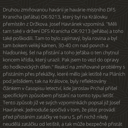
Druhou zmiňovanou havárií je havárie místního DFS
Kranicha (Jeřába) OK-9213, který byl na Královku
přemístěn z Držkova. Josef Havránek vzpomíná. "Měli
tam také v držení DFS Kranicha OK-9213 (Jeřába) a toho
také poškodili. Tam to bylo zajímavý, byla rovina a byl
tam bokem veliký kámen, 30-40 cm nad povrch a
hlaďounkej, šel na přistání a toho Jeřába o ten chytnul
koncem křídla, který urazil. Pak jsem to vezl do opravy
do hodkovických dílen." Reakcí na zmiňované problémy s
přistáním přes překážky, které mělo jak letiště na Pláních
pod Ještědem, tak na Královce, byly reflektovány
článkem v časopisu letectví, kde Jaroslav Prchal přišel
specifickým způsobem přistání na tomto typu letišť.
Tento způsob již ve svých vzpomínkách popsal již Josef
Havránek. Jednoduše spočívá v tom, že pilot provádí
před přistáním zatáčky ve tvaru S, při nichž nikdy
neudělá zatáčku od letiště, a tak může bezpečně přistát