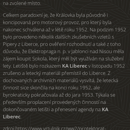
na zvolené místo.
Celkem paradoxní je, že Královka byla původně i
koncipovaná pro motorový provoz, pro který byla
nakonec schválena až v létě roku 1952. Na podzim 1952
bylo provedeno několik dalších zkušebních vzletů s
Pipery z Liberce, pro ověření rozhodnutí a také z toho
důvodu, že Elektropraga n. p. v Jablonci nad Nisou měla
zájem koupit Sokola, který měl být využíván na služební
lety. Letiště bylo rozkazem
KA Liberec
v listopadu 1952
zrušeno a letecký materiál přemístil do Liberce. Z
dochovaných archivních materiálů vysvítá, že letecká
činnost sice skončila na konci roku 1952, ale
byrokraticky pokračovala až do jara 1953. Týkala se
především proplacení provedených činností na
dokončovaném letišti a přenesení agendy na
KA
Liberec
.
zdroj:https://www.vrtulnik.cz/ww2/protektorat-