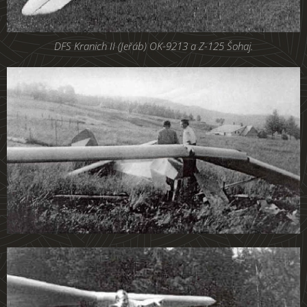
DFS Kranich II (Jeřáb) OK-9213 a Z-125 Šohaj.