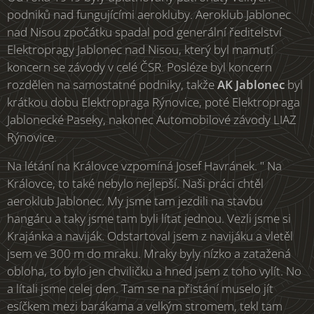
podniků nad fungujícími aerokluby. Aeroklub Jablonec
nad Nisou zpočátku spadal pod generální ředitelství
Elektropragy Jablonec nad Nisou, který byl mamutí
koncern se závody v celé ČSR. Posléze byl koncern
rozdělen na samostatné podniky, takže
AK Jablonec
byl
krátkou dobu Elektropraga Rýnovice, poté Elektropraga
Jablonecké Paseky, nakonec Automobilové závody LIAZ
Rýnovice.
Na létání na Královce vzpomíná Josef Havránek. " Na
Královce, to také nebylo nejlepší. Naši práci chtěl
aeroklub Jablonec. My jsme tam jezdili na stavbu
hangáru a taky jsme tam byli lítat jednou. Vezli jsme si
Krajánka a naviják. Odstartoval jsem z navijáku a vletěl
jsem ve 300 m do mraku. Mraky byly nízko a zatažená
obloha, to bylo jen chviličku a hned jsem z toho vylít. No
a lítali jsme celej den. Tam se na přistání muselo jít
esíčkem mezi barákama a velkým stromem, tekl tam