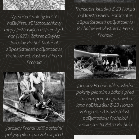
Transport kluzáku Z-23 Honza
namísto vzletu. Fotograe
Vyznačení polohy letiště
zpozůstalosti poJaroslavu
navýřezu zMatouschkovy
Prchalovi vevlastnictví Petra
mapy Ještědských aJizerských
Prchala
hor (1927). Zákres avýřez
Jaroslav Prchal. Materiál
zpozůstalosti poJaroslavu
Prchalovi vevlastnictví Petra
Prchala
Jaroslav Prchal udílí poslední
pokyny pilotnímu žákovi před
startem pomocí gumového
lana nakluzáku Z-23 Honza.
Fotograe zpozůstalosti
poJaroslavu Prchalovi
vevlastnictví Petra Prchala
Jaroslav Prchal udílí poslední
pokyny pilotnímu žákovi před