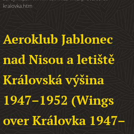
kralovka.htm
Aeroklub Jablonec
nad Nisou a letiště
Královská výšina
1947–1952 (Wings
over Královka 1947–