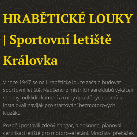
HRABĚTICKÉ LOUKY
| Sportovní letiště
Královka
V roce 1947 se na Hrabětické louce začalo budovat
sportovní letiště. Nadšenci z místních aeroklubů vykáceli
stromy, odklidili kamení a ruiny opuštěných domů a
instalovali naviják pro startování bezmotorových
kluzáků.
Později postavili zděný hangár, a dokonce. plánovali
certifikaci letiště pro motorové létání. Množství překážek