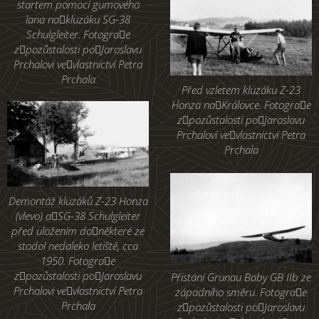
startem pomocí gumového
lana nakluzáku SG-38
Schulgleiter. Fotograe
zpozůstalosti poJaroslavu
Prchalovi vevlastnictví Petra
Prchala
Před vzletem kluzáku Z-23
Honza naKrálovce. Fotograe
zpozůstalosti poJaroslavu
Prchalovi vevlastnictví Petra
Prchala
Demontáž kluzáků Z-23 Honza
(vlevo) aSG-38 Schulgleiter
před uložením doněkteré ze
stodol nedaleko letiště, cca
1950. Fotograe
zpozůstalosti poJaroslavu
Přistání Grunau Baby GB IIb ze
Prchalovi vevlastnictví Petra
západního směru. Fotograe
Prchala
zpozůstalosti poJaroslavu