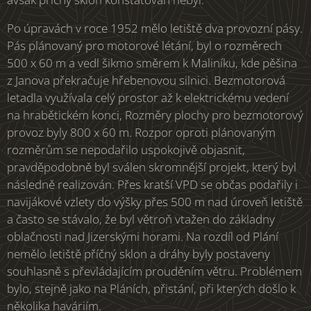
Po úpravách v roce 1952 mělo letiště dva provozní pásy.
Pás plánovaný pro motorové létání, byl o rozměrech
500 x 60 m a vedl šikmo směrem k Maliníku, kde pěšina
z Janova překračuje hřebenovou silnici. Bezmotorová
letadla využívala celý prostor až k elektrickému vedení
na hrabětickém konci, Rozměry plochy pro bezmotorový
provoz byly 800 x 60 m. Rozpor oproti plánovaným
rozměrům se nepodařilo uspokojivě objasnit,
pravděpodobně byl sválen skromnější projekt, který byl
následně realizován. Přes kratší VPD se občas podařily i
navijákové vzlety do výšky přes 500 m nad úroveň letiště
a často se stávalo, že byl větroň vtažen do základny
oblačnosti nad Jizerskými horami. Na rozdíl od Plání
nemělo letiště příčný sklon a dráhy byly postaveny
souhlasně s převládajícím prouděním větru. Problémem
bylo, stejně jako na Pláních, přistání, při kterých došlo k
několika haváriím.