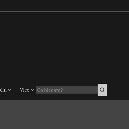
čín
Více