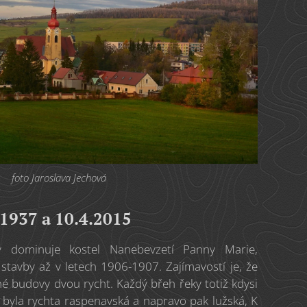
foto Jaroslava Jechová
1937 a 10.4.2015
 dominuje kostel Nanebevzetí Panny Marie,
stavby až v letech 1906-1907. Zajímavostí je, že
é budovy dvou rycht. Každý břeh řeky totiž kdysi
vo byla rychta raspenavská a napravo pak lužská, K