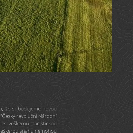
ím, že si budujeme novou
 "Český revoluční Národní
přes veškerou nacistickou
es veškerou snahu nemohou