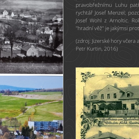
pravobřežnímu Luhu patři
rychtář Josef Menzel; poz
Josef Wohl z Arnoltic. R
"hradní věž" je jakýmsi pro
(zdroj: Jizerské hory včera
Petr Kurtin, 2016)