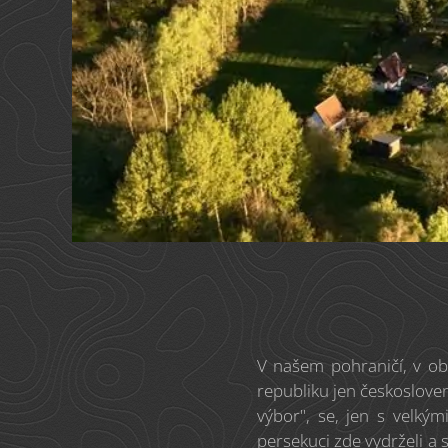
V našem pohraničí, v ob
republiku jen českoslove
výbor", se, jen s velkým
persekuci zde vydrželi a