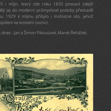
l i mlýn, který zde roku 1835 postavil zdejší
dějí jej do moderní průmyslové podoby přestavěl
oku 1929 k mlýnu přibylo i mohutné silo, jehož
tipólem ke kostelní zvonici.
 a dnes - Jan a Šimon Pikousové, Marek Řeháček,