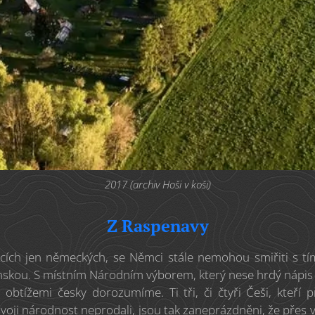
2017 (archiv Hoši v koši)
Z Raspenavy
cích jen německých, se Němci stále nemohou smiřiti s t
nskou. S místním Národním výborem, který nese hrdý nápis
i obtížemi česky dorozumíme. Ti tři, či čtyři Češi, kteří 
 svoji národnost neprodali, jsou tak zaneprázdněni, že př