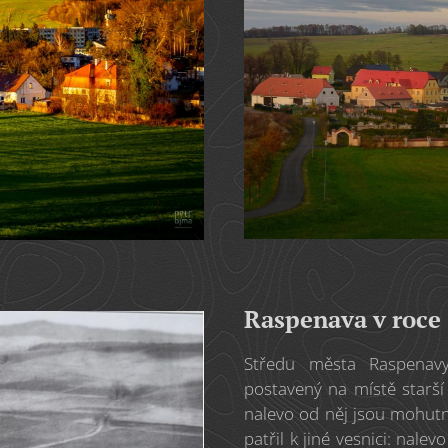
Raspenava v roce 
Středu města Raspenavy
postavený na místě starší 
nalevo od něj jsou mohutn
patřil k jiné vesnici: nale