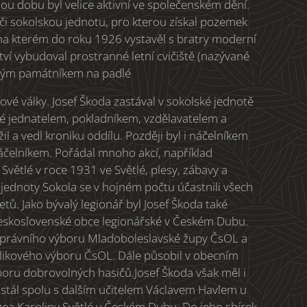
elou dobu byl velice aktivní ve společenském dění.
eči sokolskou jednotu, pro kterou získal pozemek
na kterém do roku 1926 vystavěl s bratry moderní
tví vybudoval prostranné letní cvičiště (nazývané
čným památníkem na padlé
ové války. Josef Škoda zastával v sokolské jednotě
aké jednatelem, pokladníkem, vzdělavatelem a
il a vedl kroniku oddílu. Později byl i náčelníkem
áčelníkem. Pořádal mnoho akcí, například
větlé v roce 1931 ve Světlé, plesy, zábavy a
 jednoty Sokola se v hojném počtu účastnili všech
tů. Jako bývalý legionář byl Josef Škoda také
eskoslovenské obce legionářské v Českém Dubu.
správního výboru Mladoboleslavské župy ČsOL a
likového výboru ČsOL. Dále působil v obecním
boru dobrovolných hasičů.Josef Škoda však měl i
9 stál spolu s dalším učitelem Václavem Havlem u
a Karoliny Světlé v Českém Dubu. Do jeho sbírek