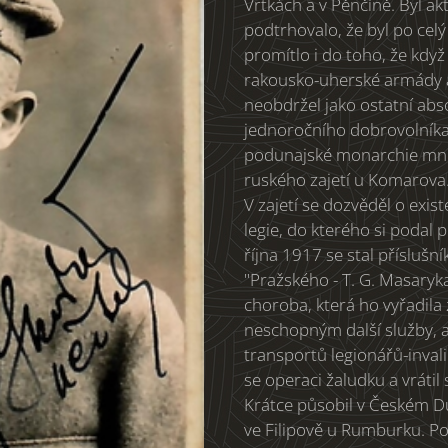
Vrtkách a v Pěnčíně. Byl a
podtrhovalo, že byl po ce
promítlo i do toho, že když
rakousko-uherské armády 
neobdržel jako ostatní abs
jednoročního dobrovolníka,
podunajské monarchie mnoh
ruského zajetí u Komarova
V zajetí se dozvěděl o exi
legie, do kterého si podal
října 1917 se stal přísluš
"Pražského - T. G. Masaryka
choroba, která ho vyřadila
neschopným další služby, a 
transportů legionářů-invali
se operaci žaludku a vrátil
Krátce působil v Českém Du
ve Filipově u Rumburku. Po 