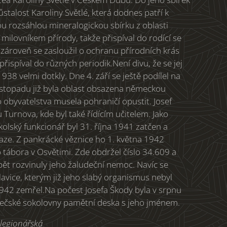
ůstalost Karoliny Světlé, která dodnes patří k
ou rozsáhlou mineralogickou sbírku z oblasti
 milovníkem přírody, takže přispíval do rodící se
 zároveň se zasloužil o ochranu přírodních krás
přispíval do různých periodik.Není divu, že se jej
38 velmi dotkly. Dne 4. září se ještě podílel na
listopadu již byla oblast obsazena německou
obyvatelstva musela pohraničí opustit. Josef
Turnova, kde byl také řídícím učitelem. Jako
olský funkcionář byl 31. října 1941 zatčen a
aze. Z pankrácké věznice ho 1. května 1942
 tábora v Osvětimi. Zde obdržel číslo 34.609 a
ět rozvinuly jeho žaludeční nemoc. Navíc se
lavice, kterým již jeho slabý organismus nebyl
1942 zemřel.Na počest Josefa Škody byla v srpnu
ečské sokolovny pamětní deska s jeho jménem.
 legionářská