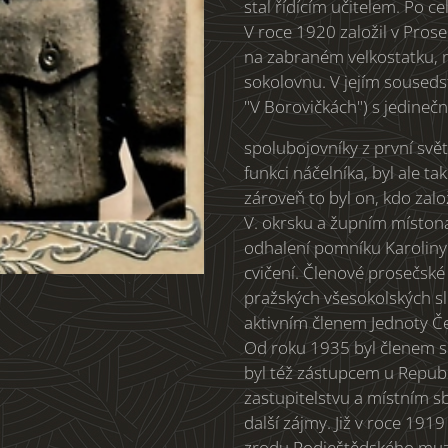
stal řídícím učitelem. Po c
V roce 1920 založil v Pros
na zabraném velkostatku, 
sokolovnu. V jejím souseds
"V Borovičkách") s jedine
spolubojovníky z první svět
funkci náčelníka, byl ale t
zároveň to byl on, kdo založ
V. okrsku a župním míston
odhalení pomníku Karoliny S
cvičení. Členové prosečské
pražských všesokolských sle
aktivním členem Jednoty Č
Od roku 1935 byl členem 
byl též zástupcem u Repub
zastupitelstvu a místním s
další zájmy. Již v roce 191
zrodu Podještědského muze