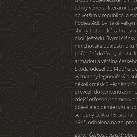
tehdy věnoval literární poz
největším v republice, a sv
Podještědí. Byl také velkým
sbírky botanické zahrady a
okolí Ještědu. Svými články 
mnichovské události roku 19
pořádání dožínek, ale 24. 
armádou a většina českého 
Škoda odešel do Modřišic u 
významný legionářský a sok
několik měsíců vězněn v Pr
převezli do koncentračního
zdejší otřesné podmínky op
objevila epidemie tyfu a úp
schopný čelit a 15. srpna 
1945 odhalena na zdi pros
Zdroj: Československá obec