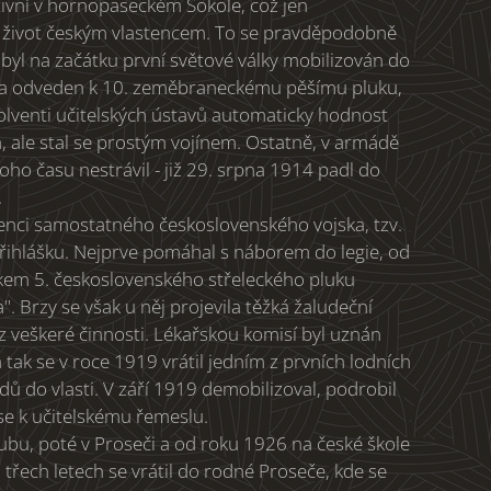
ktivní v hornopaseckém Sokole, což jen
lý život českým vlastencem. To se pravděpodobně
 byl na začátku první světové války mobilizován do
a odveden k 10. zeměbraneckému pěšímu pluku,
olventi učitelských ústavů automaticky hodnost
 ale stal se prostým vojínem. Ostatně, v armádě
o času nestrávil - již 29. srpna 1914 padl do
.
stenci samostatného československého vojska, tzv.
 přihlášku. Nejprve pomáhal s náborem do legie, od
níkem 5. československého střeleckého pluku
". Brzy se však u něj projevila těžká žaludeční
 z veškeré činnosti. Lékařskou komisí byl uznán
tak se v roce 1919 vrátil jedním z prvních lodních
dů do vlasti. V září 1919 demobilizoval, podrobil
 se k učitelskému řemeslu.
bu, poté v Proseči a od roku 1926 na české škole
třech letech se vrátil do rodné Proseče, kde se