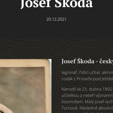
Josef Škoda
20.12.2021
Josef Škoda - česk
legionář, řídící učitel, akt
rodák z Proseče pod Ještě
Narodil se 25. dubna 1892 
učitelkou a neteří významné
listonošem. Malý Josef vyc
Turnově. Následně absolvov