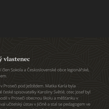
ý vlastenec
ivní člen Sokola a Československé obce legionářské,
dem.
v Proseči pod Ještědem. Matka Karla byla
 české spisovatelky Karoliny Světlé, otec Josef byl
hodil v Proseči obecnou školu a měšťanku v
al učitelský ústav v Jičíně a stal se pedagogem ve