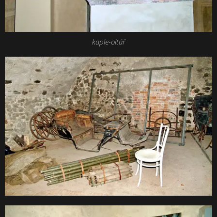
kaple-oltář