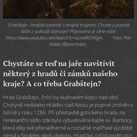
Grabštejn - hraběcí pevnost v krajině trojzemí. Chcete ji poznat
blíže z pohodlí domova? Připravena je série videí:
https://www.youtube.com/watch?v=uLne8KOV6gA... 📺 Foto: Petr
Holan (@petrholan_
Chystáte se teď na jaře navštívit
některý z hradů či zámků našeho
kraje? A co třeba Grabštejn?
Hrad Grabštejn, čnící na skalnatém kopci nad obcí
Chotyně nedaleko Hrádku nad Nisou je poprvé zmíněn v
listině z roku 1286. Při přestavbě gotického hradu na
renesanční sídlo zde byla vybudována kaple sv. Barbory,
která díky své přenádherné a rozsáhlé malířské výzdobě
nemá v širokém okolí obdoby. Hrad byl zpřístupněn pro