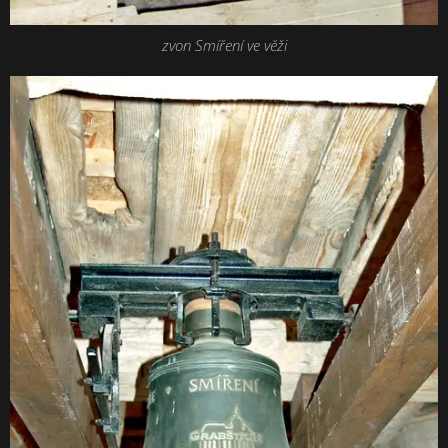
zvon Smíření ve věži