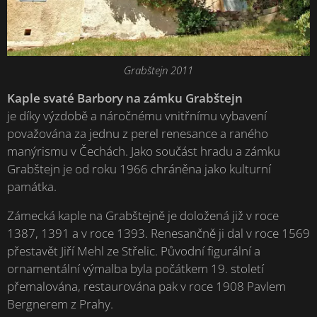
Grabštejn 2011
Kaple svaté Barbory na zámku
Grabštejn
je díky výzdobě a náročnému vnitřnímu vybavení
považována za jednu z perel renesance a raného
manýrismu v Čechách. Jako součást hradu a zámku
Grabštejn je od roku 1966 chráněna jako kulturní
památka.
Zámecká kaple na Grabštejně je doložená již v roce
1387, 1391 a v roce 1393. Renesančně ji dal v roce 1569
přestavět Jiří Mehl ze Střelic. Původní figurální a
ornamentální výmalba byla počátkem 19. století
přemalována, restaurována pak v roce 1908 Pavlem
Bergnerem z Prahy.