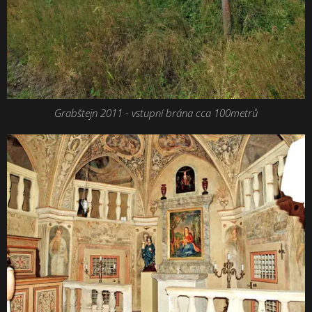
Grabštejn 2011 - vstupní brána cca 100metrů