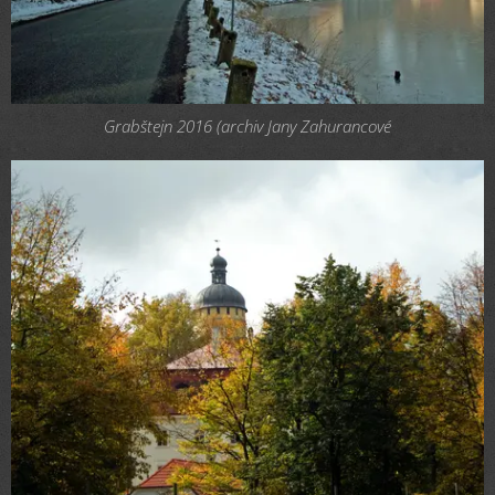
Grabštejn 2016 (archiv Jany Zahurancové